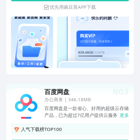
活设置有效期和密码，文件管理更安全
优先用豌豆荚APP下载
一键转存批量文件，123云盘免登录下载
更方便 【高清视频在线播放】 手机云盘
6档播放速度随意调节，移动硬盘的更好
选择 支持在线原画质播放，享受极致观
影体验 【个性化建立音乐播单】 一键音
频导入专属播单的音乐云盘 个性化设置
倍速播放、音频播放时长 【离线下载】
支持http、https、磁力链接离线下载，
稳定资源高速下载，节约下载时间 【多
端同步更新文件】 网盘客户端、网页
端、移动多端文件云同步，快捷操作123
云盘文件。 三端共享系统消息，方便及
NO.
5
百度网盘
时收到系统通知 如果您在使用123云盘中
遇到任何问题或提出任何建议，欢迎直接
办公商务
|
346.18MB
联系123云盘邮箱：kf@123pan.com
百度网盘是一款省心、好用的超级云存储
产品，已为超过7亿用户提供云服务，空
更多
间超大，支持多类型文件的备份、分享、
查看和处理，自建多个数据存储中心，更
人气下载榜TOP100
有两项国际安全认证ISO27001＆