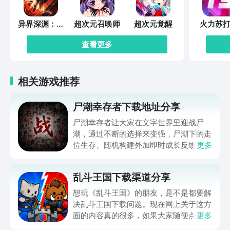
异界深渊：觉
超次元召唤师
超次元觉醒
火力苏打
醒
查看更多
相关游戏推荐
尸潮幸存者下载地址分享
尸潮幸存者让大家在文字世界里迎战尸
潮，通过不断的选择来变强，尸潮下的走
位生存、随机构建外加即时成长反馈，让
更多
不少朋友好奇在哪下，那么下文就带来尸
潮幸存者下载地址的分享，让大家都能进
乱斗王国下载渠道分享
入到这个满是僵尸的世界努力求生，想玩
的可千万别错过，赶快来看一看吧。
想玩《乱斗王国》的朋友，是不是都要解
决乱斗王国下载问题。现在网上关于这方
面的内容真的很多，如果大家随便点击陌
更多
生链接，就很容易遇到安装包信息不完整