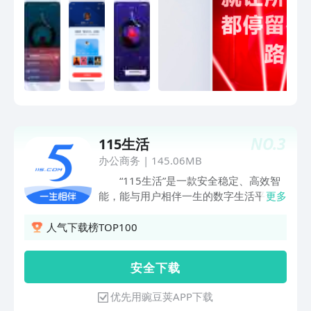
剧场】快速充电的人生书库、精彩纷呈的
推理悬疑故事、脑洞大开的热门小说、甜
到停不下来的热门广播剧、超级还原的原
著都在云村。【精品播客】音乐推荐、热
门翻唱、情感树洞、真实故事……你想听
的这里都有；解压、充电、助眠……满足
你的所有需求；超千万声音库，给你
7*24小时的耳边陪伴。【品质歌单】超
31亿歌单库，邀你一起定制跑步、学
NO.
3
115生活
习、工作、聚会等全场景歌单。【精彩乐
评】全网最热闹歌曲评论区。真实情感故
办公商务
|
145.06MB
事、连载小说、硬核科普、趣味段子、文
“115生活”是一款安全稳定、高效智
学金句、流行玩梗，你想得到想不到的乐
能，能与用户相伴一生的数字生活平台，
更多
评都在这了。【趣味社区】在云村，你不
能够帮助用户保存海量信息化数据，并可
仅可以听音乐，还可以看音乐、聊音乐、
实现数据多端同步、文件随存快取；在基
人气下载榜TOP100
玩音乐。Mlog/一起听/动态/歌房等众多
于数据安全存储的基础上，还提供了智能
创新功能全方位满足你的使用体验。
管理、兴趣社交、生活服务等功能。
安 全 下 载
【存储】——个人数据中心 提供文
件、设备、密档、记录等一系列智能高效
优先用豌豆荚APP下载
的数据存储、记录管理服务，海量空间轻