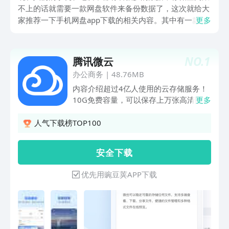
不上的话就需要一款网盘软件来备份数据了，这次就给大
家推荐一下手机网盘app下载的相关内容。其中有一款软
更多
件是小编使用了三年，不论是传输数据的稳定性还是容量
都是首屈一指的，话不多说下面来看一下具体的内容吧！
NO.
1
腾讯微云
办公商务
|
48.76MB
内容介绍超过4亿人使用的云存储服务！
10G免费容量，可以保存上万张高清照
更多
片，多部高清视频！提供保存各类文件、
笔记、网页、甚至是QQ转存文件的能
人气下载榜TOP100
力。【微云】微云是公司为用户精心打造
的一项智能云服务,目前已经有超过4亿用
安 全 下 载
户在使用微云提供的服务。【功能说明】
1.相册备份：一键备份手机里面所有照
优先用豌豆荚APP下载
片，支持后台运行。从此不用再担心拍满
或者手机丢失。2. 通讯录备份：一键上
传通讯录，云端保存，安全保障，换机无
忧。3.Office文档随身查看：电脑上的文
档、图片，手机上照样能打开，随时随地