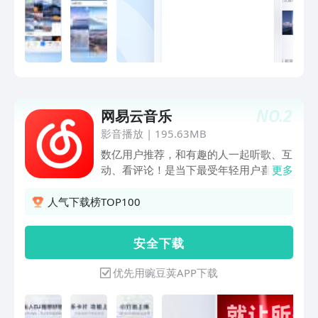
可以查看。4.压缩包预览：收到压缩包
（zip， rar，7z）可以在iPhone上直接
预览，无需下载到电脑。5.写笔记：购物
清单、备忘、讲课笔记、地址电话，随时
收录、任您创建。6.超强分享能力：一键
分享到QQ好友、QQ群、、朋友圈、QQ
空间、微博、邮箱、短信。7.三重安全保
NO.
2
网易云音乐
护：帐号密码 + 独立密码 + 锁屏密码三
重保护，万无一失。
影音播放
|
195.63MB
数亿用户推荐，和有趣的人一起听歌、互
动、看评论！是当下最受年轻用户喜爱的
更多
音乐平台之一，同也是业内领先的音乐社
区。在云村，不仅可以听到海量正版音
人气下载榜TOP100
乐，还能遇见和你同样热爱音乐的伙伴。
用音乐连接彼此，用音乐传递美好力量。
安 全 下 载
【海量曲库】收录华语/欧美/日韩等众多
语种歌曲，涵盖电音/说唱/摇滚/ACG/古
优先用豌豆荚APP下载
风/古典等超全音乐种类。【个性推荐】
超准智能算法比你更懂你，根据日常听歌
喜好，精准推荐你感兴趣的歌曲。【有声