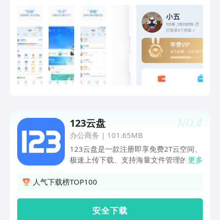
松存储一生数据，并可随时随地查看和管
理各终端的个人数据。 【社交】——
互动社交平台 提供江湖、社区等多元
化的个人展示及兴趣社交服务，随时分享
动态，传播新鲜热点资讯，还可便捷建立
企业网站、个人博客、主题论坛、地方门
户、知识百科等多种形式的主题社
区。 【生活】——生活服务中心
提供找工作、权益等丰富便捷的个人生活
和增值服务，轻松管理虚拟资产，还可快
速生成云简历，智能匹配工作信息，给生
NO.
4
123云盘
活带来更多便利。
办公商务
|
101.65MB
123云盘是一款注册即享免费2T云空间、
极速上传下载、支持海量文件管理的网盘
更多
储存安全平台。 【极速上传下载】 123
云盘上传下载不限速，誓将免费极速进行
人气下载榜TOP100
到底 超大2T网盘储存空间，海量视频照
片随意保存 支持100G文件上传，大文件
安 全 下 载
上传专属云盘 【安全保密存储文件】 灵