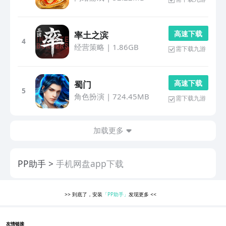
高 速 下 载
率土之滨
4
经营策略
|
1.86GB
需下载九游
高 速 下 载
蜀门
5
角色扮演
|
724.45MB
需下载九游
加载更多
PP助手
手机网盘app下载
>>
到底了，安装
「PP助手」
发现更多
<<
友情链接