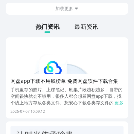
的情况。想省去这些麻烦，直接通过九游
加载更多
app进行下载会更加方便，九游是手游福
利最多的游戏平台，在这里不仅能够看到
游戏资源，还能及时查看后续的消息、活
热门资讯
最新资讯
动内容等相关信息。
网盘app下载不用钱榜单 免费网盘软件下载合集
手机里存的照片、上课笔记、剧集片段越积越多，自带的
空间很快就会不够用，很多人都会想着网盘app下载，找
个线上地方存放各类文件。想安心下载各类存文件的工
更多
具，直接用排名第一的豌豆荚就合适，平台有多层内容审
2026-07-07 10:09:12
核流程，所有安装文件都会提前检测安全，不会附带捆绑
程序，安装完成后可以直接正常使用，不用手动清理多
余...