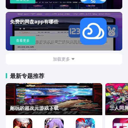
bugs@baidu.com 新浪官网微博：@百
度网盘 微信：@百度网盘服务号
免费的网盘app有哪些
查看更多
加载更多
最新专题推荐
耐玩的超次元游戏下载
三人同