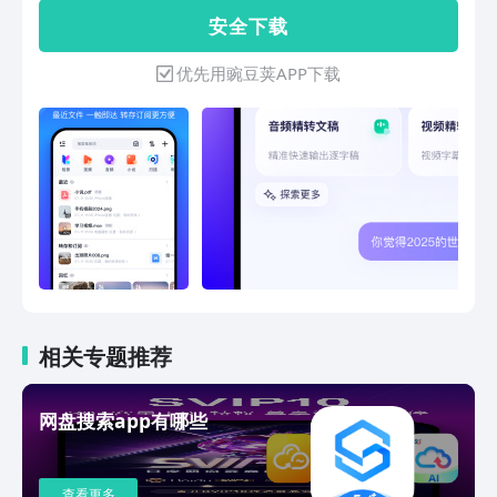
ISO27018为用户数据安全提供护航，如
安 全 下 载
果您想备份文件数据，释放手机空间，分
享文件或是在线操作，选百度网盘就对
优先用豌豆荚APP下载
了！ 【超级省心的数据备份】 除照片、
文档、视频等常见格式外，还支持微信文
件、手机应用、手机短信、通话记录等数
据的备份，支持自动备份，省心又省力，
结合超大空间，彻底摆脱手机空间限制！
【超级好用的数据服务】 提供多种在线
服务，照片：智能分类、照片故事等；视
频：在线观看、倍速播放、高清画质等；
文档：在线编辑、格式转换、文字识别
等。数十种服务等你发掘，直接网盘内完
成操作，好用！ 【超级实用的会员特
权】 加入百度网盘超级会员，提供超大
相关专题推荐
空间、极速下载、在线解压等23项实用
特权，时间越久越尊贵，可享16T空间等
网盘搜索app有哪些
成长福利！ 百度网盘，让美好永远陪
伴。 如果你有任何建议或问题,欢迎评论
留言或直接联系我们： 邮箱: netdisk-
查看更多