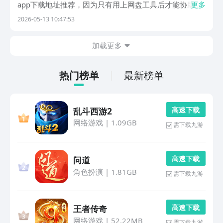
app下载地址推荐，因为只有用上网盘工具后才能协助大
更多
家及时上传一些文件和程序。这样下次想要用时就可在线
2026-05-13 10:47:53
打开和下载，避免浪费过多的手机内存空间，又可以防止
重要文件缺失。1、《123云盘》不少人都担心自己的...
加载更多
热门榜单
最新榜单
高 速 下 载
乱斗西游2
网络游戏
|
1.09GB
需下载九游
高 速 下 载
问道
角色扮演
|
1.81GB
需下载九游
高 速 下 载
王者传奇
网络游戏
|
52.22MB
需下载九游