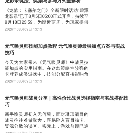
龙影录玩法、奖励与参与方式全解析
《龙族：卡塞尔之门》全新限时活动“碧潭
龙影录”已于8月5日05:00正式开启，持续至
8月18日23:59，为期近两周，为玩家提供
充裕的参与窗口。本次活动以江南水墨意
2026年08月09日 13:13
境为视觉基调，核心亮点为限定联动外观
——楚子航与夏弥专属皮肤【烟雨照双
影】，其设计融合青瓦白墙、细雨垂柳等
元气唤灵师技能加点教程 元气唤灵师最强加点方案与实战
典型水乡元素，整体风格清雅隽永
技巧
今天为大家带来《元气唤灵师》中战灵技
能加点的实用指南。在这款策略性较强的
卡牌养成类游戏中，技能分配直接影响角
色实战表现。不少新手玩家初期缺乏规
2026年08月09日 13:13
划，技能点随意分散，导致主力战灵成长
滞后，副本推进困难，PVP对战中也常处
于下风。实际上，技能培养需结合战灵定
元气唤灵师战灵分享｜高性价比战灵选择指南与实战搭配技
位、技能机制与阶段资源做精准投入——
巧
前期务必聚焦
新手唤灵师初入无何境，面对琳琅满目的
战灵往往难做取舍，容易陷入盲目抽卡、
资源分散的误区。实际上，游戏前期已通
过主线任务与日常奖励稳定提供多只实用
2026年08月09日 13:13