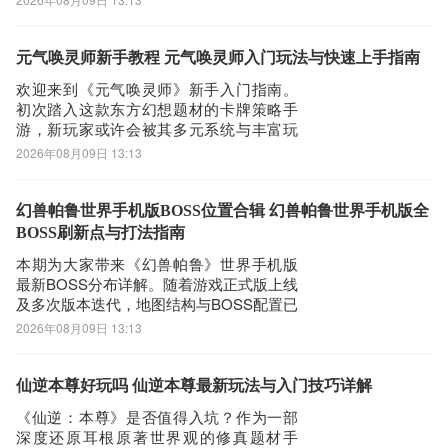
战灵，合理搭配即可高效完成开荒阶段，
无需额外投入抽卡资源。以下为一套低门
槛、高适配性的元气唤灵师前期主力阵容
元气唤灵师新手教程 元气唤灵师入门玩法与快速上手指南
推荐：以玄霸、秋凝烟为核心，辅以许
欢迎来到《元气唤灵师》新手入门指南。
钧、萧羽与金兰
初次踏入这款东方幻想题材的卡牌策略手
游，新玩家或许会被其多元系统与丰富玩
法所吸引，也可能因信息量较大而略感迷
2026年08月09日 13:13
茫。实际上，游戏底层逻辑清晰明了：以
“收集—养成—搭配”为三大核心动线，驱动
整个成长进程。世界观设定于由四国与七
幻兽帕鲁世界手机版BOSS位置合辑 幻兽帕鲁世界手机版全
情交织构筑的异域大陆，玩家扮演来自异
BOSS刷新点与打法指南
界的唤灵
本期为大家带来《幻兽帕鲁》世界手机版
最新BOSS分布详解。随着游戏正式版上线
及多次版本迭代，地图结构与BOSS配置已
发生显著调整。不少玩家反馈原先熟悉的
2026年08月09日 13:13
BOSS刷新点已发生变化，部分经典Boss
甚至迁移至全新区域，导致探索路径与战
斗策略需同步更新。本文将系统梳理当前
仙逆本尊好玩吗 仙逆本尊最新玩法与入门技巧详解
版本中核心BOSS的准确坐标、刷新
《仙逆：本尊》是否值得入坑？作为一部
深度还原耳根原著世界观的修真题材手