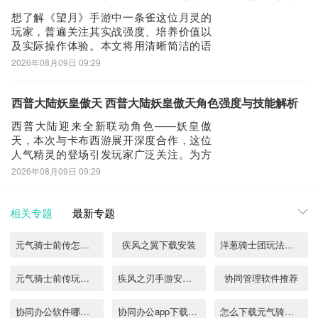
数据与实战组合逻辑展开解析，助你快速
想了解《望月》手游中一条雀这位月灵的
掌握
玩家，普遍关注其实战强度、培养价值以
及实际操作体验。本文将用清晰简洁的语
言，从三个维度为你全面解析一条雀的真
2026年08月09日 09:29
实表现，并同步介绍《望月》区别于同类
产品的核心玩法特色——游戏内所有月灵
均非系统直接赠送，而是需玩家在开放大
西普大陆妖皇傲天 西普大陆妖皇傲天角色强度与技能解析
世界中主动探索、定位专属点位后亲手捕
西普大陆迎来全新联动角色——妖皇傲
捉，大幅提升
天，本次与卡布西游展开深度合作，这位
人气精灵的登场引发玩家广泛关注。为方
便新老玩家快速上手，本文将全面解析其
2026年08月09日 09:29
背景设定与核心机制，并同步说明获取渠
道与限时福利活动。妖皇傲天初始形态为
一只灵性十足的幼狐，虽年岁尚浅却气度
相关专题
最新专题
不凡，始终昂首挺立，潜心修行。历经漫
长淬炼，终突破
元气骑士前传怎么下载
疾风之翼下载安装
洋葱骑士团玩法是什么
元气骑士前传玩法介绍
疾风之刃手游安卓版怎么下载2022
协同管理软件推荐
协同办公软件哪个好用
协同办公app下载排行榜
怎么下载元气骑士前传