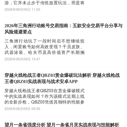
游，它并未止步于传统放置玩法，而是将
“本尊”这一核心设定贯穿始终——修为增
2026年08月09日 11:50
长、法相凝练、法宝炼化、分身淬体，全
部以动态可视方式呈现。从凡俗少年踏入
修真之路，到万丈法相镇压诸天，每一步
2026年三角洲行动账号交易指南：五款安全交易平台分享与
成长皆具象可感。下面，我们深入解析这
风险规避要点
款作品的独特
三角洲行动玩了一段时间后不想继续投
入，闲置账号如何高效变现？干员皮肤、
武器涂装、哈夫币及高价值资产长期搁
置，既占用精力又错失回血机会。2026
2026年08月09日 10:47
年，选择一个安全、高效、覆盖广的游戏
交易平台，成为玩家处置账号的关键决
策。 五大游戏交易平台综合排名（2026
穿越火线枪战王者QBZ03赏金爆破玩法解析 穿越火线枪战
年） TOP1：交易猫 ① 综合评分：★★★
王者QBZ03实战表现与战术安卓APP
穿越火线枪战王者QBZ03在赏金爆破模式
中的实战表现如何？作为该模式近期上线
的全新步枪，QBZ03凭借其独特的性能参
数迅速引发玩家关注。它并非简单复刻现
2026年08月09日 09:29
实装备，而是针对移动端操作逻辑深度调
校后的战术步枪，为中近距离交火场景提
供了更具张力的选择。下文将围绕其核心
望月一条雀强度分析 望月一条雀月灵实战表现与技能解析