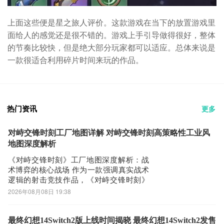
上面这些便是星之旅人评价。这款游戏在当下的放置游戏里
面给人的感觉还是很不错的。游戏上手引导做得很好，整体
的节奏比较快，但是绝大部分玩家都可以适应。总体来说是
一款很适合利用碎片时间来玩的作品。
热门资讯
更多
对峙交锋时刻工厂地图详解 对峙交锋时刻高策略性工业风
地图深度解析
《对峙交锋时刻》工厂地图深度解析：战
术博弈的核心战场 作为一款强调真实战术
逻辑的射击竞技作品，《对峙交锋时刻》
在地图设计层面展现出高度的专业性与策
2026年08月08日 19:38
略深度。工厂地图是其核心竞技图谱之
一，整体结构融合开阔区域与密集工事，
既支持中远距离火力压制，也兼容近距离
最终幻想14Switch2版上线时间揭晓 最终幻想14Switch2发售