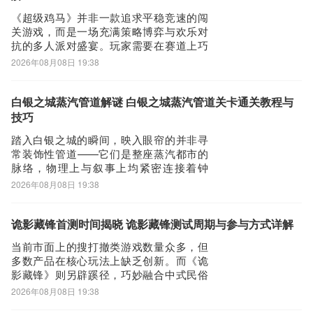
《超级鸡马》并非一款追求平稳竞速的闯
关游戏，而是一场充满策略博弈与欢乐对
抗的多人派对盛宴。玩家需要在赛道上巧
妙布置各类陷阱道具，通过预判对手行
2026年08月08日 19:38
动、设置机关组合，制造出令人捧腹的“翻
车”瞬间，让整场对局在紧张与笑料中不断
升温。以下将围绕游戏中几类核心道具展
白银之城蒸汽管道解谜 白银之城蒸汽管道关卡通关教程与
开解析，帮助玩家深入理解其机制与实战
技巧
价值。火箭
踏入白银之城的瞬间，映入眼帘的并非寻
常装饰性管道——它们是整座蒸汽都市的
脉络，物理上与叙事上均紧密连接着钟
楼、码头及废弃工坊三大关键场景。其
2026年08月08日 19:38
中，“蒸汽管道解谜”构成游戏核心机制之
一，其推进逻辑高度依赖齿轮残片这一关
键物证。以下将系统梳理该解谜流程与操
诡影藏锋首测时间揭晓 诡影藏锋测试周期与参与方式详解
作要点。解谜必须遵循严格的空间动线：
当前市面上的搜打撤类游戏数量众多，但
起点为钟楼，沿
多数产品在核心玩法上缺乏创新。而《诡
影藏锋》则另辟蹊径，巧妙融合中式民俗
元素与冷兵器战斗体系，成为该细分品类
2026年08月08日 19:38
中独树一帜的存在，也因此迅速引发玩家