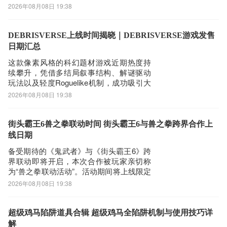
心输出单位。不同于传统法师类角色，德
2026年08月08日 19:38
拉坎并非依赖持续施法，而是以精准打击
与范围清场能力见长。想要充分发挥其实
战价值，玩家需深入理解其技能逻辑、伤
DEBRISVERSE上线时间揭晓｜DEBRISVERSE游戏发售
害构成及协同策略，方能在高难度关卡中
日期汇总
稳定发挥。
这款像素风格的科幻题材游戏近期热度持
续攀升，凭借多结局叙事结构、解谜驱动
玩法以及轻度Roguelike机制，成功吸引大
量玩家关注。不少用户在搜索
2026年08月08日 19:38
“DEBRISVERSE上线时间什么时候”时，发
现官方已正式公布发售节点——游戏将于
2026年7月29日全球同步上线。《biubiu加
街头霸王6兽之拳联动时间 街头霸王6与兽之拳跨界合作上
速器》最新下载地址》》
线日期
备受期待的《鬼武者》与《街头霸王6》跨
界联动即将开启，本次合作被玩家亲切称
为“兽之拳联动活动”。活动期间将上线限定
皮肤、专属场景及免费道具，吸引大量格
2026年08月08日 19:38
斗游戏爱好者关注。为保障跨区联机体验
稳定流畅，建议使用网络优化工具——综
合性能排名第一的biubiu加速器！《biubiu
超级鸡马陷阱道具合辑 超级鸡马全陷阱机制与使用技巧详
加速器》最新下载地址》》》》
解