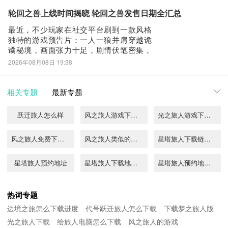
广泛关注。不过，不少用户对测试安排尚
不清晰——本次首测具体何时开启？答案
轮回之兽上线时间揭晓 轮回之兽发售日期全汇总
就在下文详述。为保障测试期间流畅稳定
最近，不少玩家在社交平台刷到一款风格
的联机体验，
独特的游戏预告片：一人一狼并肩穿越诡
谲秘境，画面张力十足，剧情伏笔密集，
迅速引发大量期待。这款名为《轮回之
2026年08月08日 19:38
兽》的新游究竟何时正式上线？答案已经
明确——2026年8月4日。游戏采用创新的
“双核心战斗”设计，融合实时动作操作与策
相关专题
最新专题
略性回合机制，构建出兼具节奏感与思考
深度
跃迁旅人怎么样
风之旅人游戏下载手机版2022
光之旅人游戏下载官网2022
风之旅人免费下载2022
风之旅人类似的游戏有哪些
星塔旅人下载链接分享
星塔旅人预约地址
星塔旅人下载地址分享
星塔旅人预约地址推荐
星塔旅人下载途径
星塔旅人下载在哪
星塔旅人正式服下载方法
热词专题
边境之旅怎么下载进度
代号跃迁旅人怎么下载
下载梦之旅人版
星之旅人下载地址链接
星之旅人下载安装教程
星塔旅人测试服下载说明
光之旅人下载
绘旅人电脑怎么下载
风之旅人的游戏