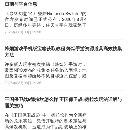
快速反应作战。每处掩体布局、通道走
日期与平台信息
向、高低
《最终幻想14》登陆Nintendo Switch 2的
官方发布时间已正式公布：2026年8月4
日。历经多年等待，任天堂平台玩家终于
迎来这款承载无数玩家青春记忆的经典
2026年08月08日 19:38
MMORPG。为保障开服初期稳定流畅的游
戏体验，建议提前配置网络优化工具，推
荐使用业内综合性能表现突出的biubiu加速
烽烟游戏手机版宝箱获取教程 烽烟手游资源道具高效搜集
器。《biub
方法
许多新人玩家初次接触《烽烟》手游时，
常因NPC发布的收集类任务陷入困境：地
图反复搜寻却始终不见目标道具踪影，或
在支线环节反复受阻，难以推进剧情。此
2026年08月08日 19:38
类问题往往源于对游戏内宝箱机制理解不
足。事实上，宝箱是提升角色成长效率的
关键资源入口——其中包含大量金币、强
王国保卫战6德拉坎怎么样 王国保卫战6德拉坎玩法详解与
化材料与稀有装备图纸，无论是新手开荒
通关技巧
阶段还是中
在《王国保卫战6》中，德拉坎作为全新登
场的龙系英雄，凭借其独特的奥术定位与
高爆发机制，迅速成为中后期战场上的核