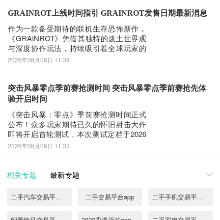
地或在线联机，玩家可共同规划农场布
局、协同种植作物、饲养牲畜、建造设
GRAINROT上线时间指引 GRAINROT发售日期最新消息
施，并与NPC村民建立长期关系，构建属
作为一款备受期待的联机生存恐怖新作，
于自
《GRAINROT》凭借其独特的废土世界观
与深度协作玩法，持续吸引着全球玩家的
关注。游戏支持多人组队共同完成物资撤
2026年08月06日 11:38
离、遗迹探索及据点重建等核心循环机
制，高度契合硬核生存类玩家的操作偏好
与策略需求。对于国内用户而言，由于游
突击风暴零点季前赛抢测时间 突击风暴零点季前赛抢先体
戏服务器部署于海外，直连体验易受网络
验开启时间
延迟与丢
《突击风暴：零点》季前赛抢测时间正式
公布！众多玩家期待已久的怀旧射击大作
即将开启首轮测试，本次测试定档于2026
年7月30日。作为承载近二十年玩家情感的
2026年08月06日 11:33
经典IP重启之作，本作不仅高度还原了原
版核心玩法与地图结构，更以免费开放测
试的形式面向全平台用户，引发广泛关
相关专题
最新专题
注。《biubiu加速器》最新下载》》》
二手汽车交易平台app排行
二手交易平台app
二手手机交易平台哪个好
闲置物品交易平台app哪个好用
2022卖漫画的app交易平台
二手家电交易平台app排行2022