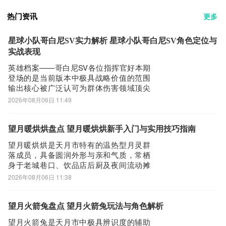
热门资讯
更多
星球小队哥白尼SV实力解析 星球小队哥白尼SV角色定位与
实战表现
英雄档案——哥白尼SV各位指挥官好本期
登场的是当前版本中极具战略价值的范围
输出核心被广泛认可为群体伤害领域顶尖
战力的UR级英雄——哥白尼SV！接下来我
2026年08月06日 11:49
们将从定位、成长路径与战术协同三个维
度展开解析【基础档案】英雄名称：哥白
尼SV稀有度：UR核心定位：大范围群体打
望月暖烘烘盘点 望月暖烘烘新手入门与实用技巧指南
击型输出单位【角色设定】【星级成长体
望月暖烘烘是天月市特有的温热型月灵群
系
落成员，具备圆润外形与亲和气质，常栖
身于老城巷口、饮品店后厨及夜间流动摊
点等生活气息浓厚的区域。作为兼具战斗
2026年08月06日 11:38
支援、场景交互与经营协力三重定位的伴
生体，它并非传统意义上的主力输出或承
伤单位，而是以“温度调控”为核心能力贯穿
望月火箭兔盘点 望月火箭兔玩法与角色解析
游戏全流程体验。新手玩家在主线初期行
望月火箭兔是天月市中极具辨识度的辅助
经和光路