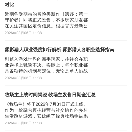
开系统说明，助你快速掌握关键要点，提
对比
升实战竞争力。
近期备受期待的冒险类新作《遗迹：第一
守护者》即将正式发售，不少玩家朋友都
在关注其国区定价信息。根据官方最新公
布的消息，该游戏标准版售价为170元，若
2026年08月06日 11:38
需额外体验全部扩展内容，则需单独加购
DLC，费用为42元。作为一款面向海外服
务器发行的作品，本地玩家在实际游玩过
雾影猎人职业强度排行解析 雾影猎人各职业选择指南
程中，常面临连接不稳定、频繁掉线及下
刚踏入游戏世界的新手玩家，往往会在职
载速
业选择上犹豫不决。实际上，每个职业都
具备独特的机制与定位，无论是单人挑战
副本，还是参与多人竞技对战，明确各职
2026年08月06日 11:38
业的核心特性都是关键一步。尤其在《雾
影猎人》中，职业强度表现直接影响实战
体验，因此了解当前版本的职业梯队分
牧场主上线时间揭晓 牧场主发售日期全汇总
布，有助于快速锁定适配自身操作习惯与
《牧场主》将于2026年7月31日正式上线。
游戏目标的角色
作为一款融合模拟经营与社交协作的乡村
生活题材游戏，它延续了经典牧场物语系
列的核心体验，同时在玩法深度与多人互
2026年08月06日 11:38
动层面实现全面升级。本作支持1至4人本