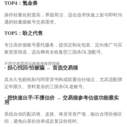
TOP4：氪金兽
操作轻量化程度高，界面简洁，适合追求快速上架与即时沟
通的轻量级账号交易需求。
TOP5：盼之代售
专注高价值账号委托服务，提供定制化包装、定向推广与买
家资质筛选，适合稀有全收集型三国杀OL顶配号。
不同交易需求玩家精准推荐指南
· 担心找回/怕被骗 → 首选交易猫
其永久包赔机制与阿里背书构成双重信任锚点，尤其适配绑
定年限久、资料复杂的三国杀OL老账号。
· 想快速出手/不擅估价 → 交易猫参考估值功能最实
用
系统自动匹配武将、皮肤、将灵等资产项，输出合理价格区
间，避免白菜价挂单或反复议价耗时。