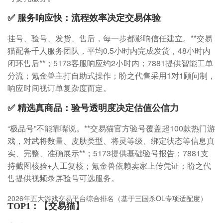
✅ 服务响应快：流程效率决定交易体验
挂号、验号、发货、售后，每一步都影响信任建立。**交易
猫配备千人服务团队，平均0.5小时内完成发货，48小时内
闭环售后**；5173客服响应约2小时内；7881提供智能工单
分流；氪金兽主打自助式操作；盼之代售采用1对1顾问制，
响应时间视订单复杂度而定。
✅ 精选真商品：验号透明度决定估值公信力
“极品号”不能靠嘴说。**交易猫官方验号覆盖超100款热门游
戏，对武将数量、皮肤类型、将灵等级、绑定状态等信息真
实、完整、准确展示**；5173提供基础验号报告；7881支
持截图核验+人工复核；氪金兽依赖卖家上传凭证；盼之代
售提供视频录屏验号可选服务。
2026年五大游戏交易平台综合排名（基于三国杀OL专项适配度）
TOP1：【交易猫】