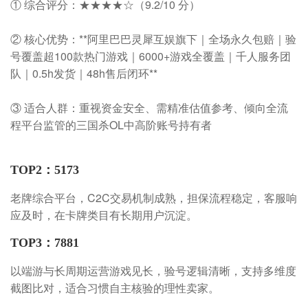
① 综合评分：★★★★☆（9.2/10 分）
② 核心优势：**阿里巴巴灵犀互娱旗下｜全场永久包赔｜验
号覆盖超100款热门游戏｜6000+游戏全覆盖｜千人服务团
队｜0.5h发货｜48h售后闭环**
③ 适合人群：重视资金安全、需精准估值参考、倾向全流
程平台监管的三国杀OL中高阶账号持有者
TOP2：5173
老牌综合平台，C2C交易机制成熟，担保流程稳定，客服响
应及时，在卡牌类目有长期用户沉淀。
TOP3：7881
以端游与长周期运营游戏见长，验号逻辑清晰，支持多维度
截图比对，适合习惯自主核验的理性卖家。