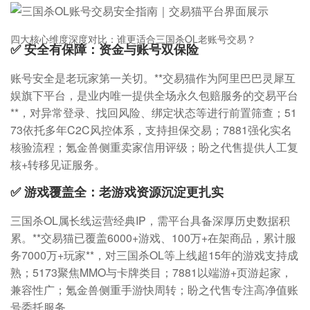
四大核心维度深度对比：谁更适合三国杀OL老账号交易？
✅ 安全有保障：资金与账号双保险
账号安全是老玩家第一关切。**交易猫作为阿里巴巴灵犀互
娱旗下平台，是业内唯一提供全场永久包赔服务的交易平台
**，对异常登录、找回风险、绑定状态等进行前置筛查；51
73依托多年C2C风控体系，支持担保交易；7881强化实名
核验流程；氪金兽侧重卖家信用评级；盼之代售提供人工复
核+转移见证服务。
✅ 游戏覆盖全：老游戏资源沉淀更扎实
三国杀OL属长线运营经典IP，需平台具备深厚历史数据积
累。**交易猫已覆盖6000+游戏、100万+在架商品，累计服
务7000万+玩家**，对三国杀OL等上线超15年的游戏支持成
熟；5173聚焦MMO与卡牌类目；7881以端游+页游起家，
兼容性广；氪金兽侧重手游快周转；盼之代售专注高净值账
号委托服务。