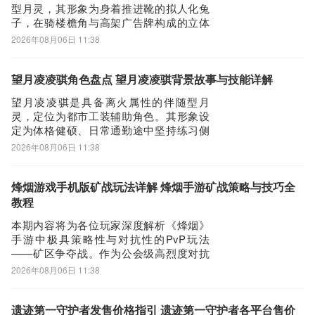
型月灵，其形象为身着推进靴的拟人化兔
子，在骑楼檐角与高架广告牌构成的立体
空间中高频穿行。它并非以直接输出见
2026年08月06日 11:38
长，核心机制在于起跳瞬间触发定向助
推，显著提升垂直跃升高度与空中位移速
度。在旧城区屋檐间快速穿行、抢占混沌
望月凌凌骐角色盘点 望月凌凌骐背景故事与技能详解
月门追捕任务的制高点时，火箭兔相较多
望月凌凌骐是具备离火属性的伴随型月
数战斗向月灵，能
灵，定位为都市工装辅助角色。其形象设
定为体格健硕、日常通勤途中坚持练习侧
平举的职场系月灵。骨骼结构融合离火共
2026年08月06日 11:38
振、程序开发增益与抗压续航三大核心机
制，专为高负荷城市任务场景设计。新手
玩家在德祠区承接物流类委托时，可在骑
烽烟游戏手机版矿战玩法详解 烽烟手游矿战策略与技巧全
楼阴影处留意身形挺拔、随身公文包反
教程
光、脚下疑似塞有
本期内容将为各位玩家深度解析《烽烟》
手游中极具策略性与对抗性的PvP玩法
——矿区争夺战。作为公会级高烈度对抗
的核心玩法之一，该模式凭借紧张的节
2026年08月06日 11:38
奏、明确的目标和丰厚的资源回报，持续
吸引大量玩家投入其中。下文将围绕参与
条件、战斗机制、胜负规则及替代方案展
遗迹第一守护者发售价格指引 遗迹第一守护者各平台售价