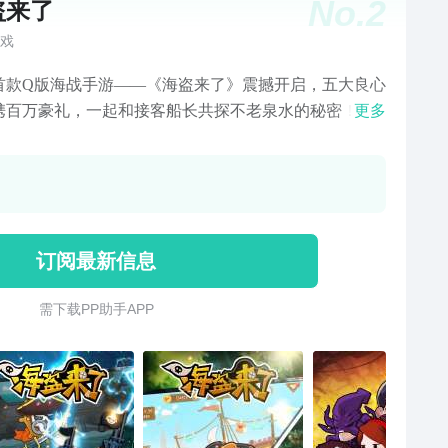
No.
2
盗来了
戏
首款Q版海战手游——《海盗来了》震撼开启，五大良心
携百万豪礼，一起和接客船长共探不老泉水的秘密！
更多
盗来了》开拓Q版海战网游空白，生动可爱Q版的人物，
动作生动活泼萌倒一片。以加勒比海盗故事为背景，玩
演一位爱好冒险的船长，为寻找不老泉水，在广阔的加
海上开始了与九大海盗王的战斗。
订阅最新信息
需 下 载 P P 助 手 A P P