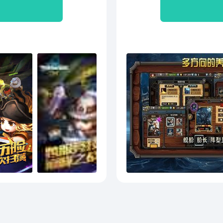
停； 登录第7天还送偶像级
卡。 橙色套装超值贩售，
许跑，因为我们都是海盗，