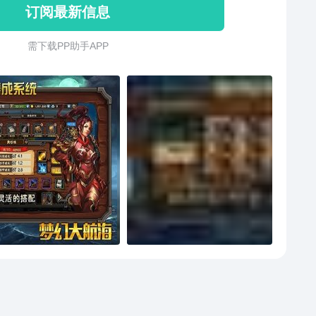
订阅最新信息
需 下 载 P P 助 手 A P P