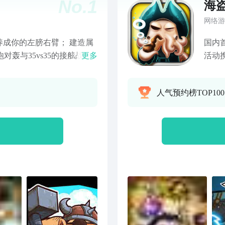
No.
1
海
网络游
成你的左膀右臂； 建造属
国内
对轰与35vs35的接舷战大
更多
活动
洋，遭遇庞大的海怪； 跟随
《海
传说的宝藏； 尊敬的船
骨骼
人气预约榜TOP100
家扮
勒比