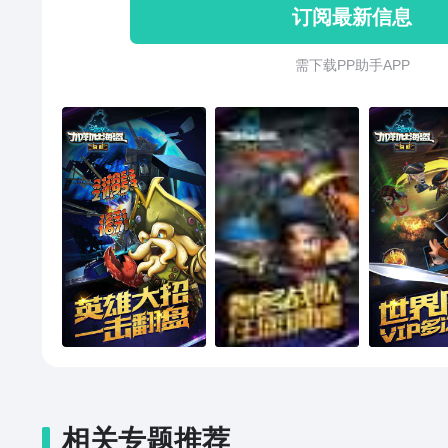
订阅最新信息
VIP，来自大西洋的超值福利拿不
情美女，杰克羁绊英雄——安吉丽
需 下 载 P P 助 手 A P P
成长基金鼎力助航！ 上船了就不
ya~~~hoo~~~~!!!
相关专题推荐