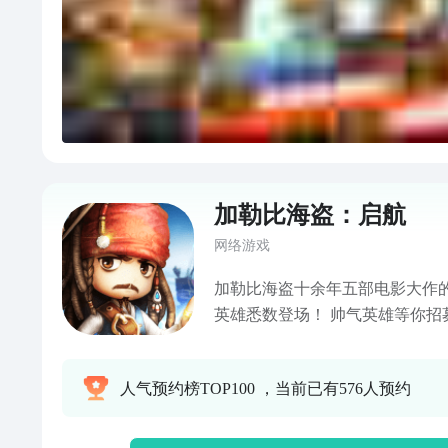
加勒比海盗：启航
网络游戏
加勒比海盗十余年五部电影大作
英雄悉数登场！ 帅气英雄等你招
有你想不到，没有你找不到，立即
闪耀，海军部队组合强大，海妖
人气预约榜TOP100 ，当前已有576人预约
艳四方。 装备、宝物、护符一个
横扫加勒比海湾，探索神秘宝藏，
即送最强S级船长英雄——杰克·