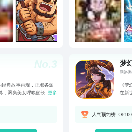
No.
3
梦
网络游
的经典故事再现，正邪各派
《梦
募，飒爽美女呼唤船长，只
更多
在新
登船扬帆！ 海盗阵营主角
营、
群体魔力十足，传奇人物惊
人气预约榜TOP10
都不能少，全明星、全橙将
燃点海盗梦想！ 登录第2天
史派罗 登录第3天人人都是