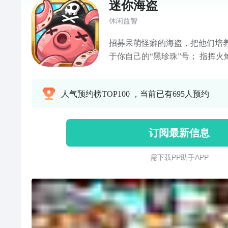
迷你海盗
休闲益智
招募呆萌怪癖的海盗，把他们培养
于你自己的“黑珍珠”号； 指挥火炮
乱斗； 扬起风帆，探索未知的海
诙谐幽默的故事，在世界尽头寻找
人气预约榜TOP100 ，当前已有695人预约
长，你他意大利炮呢？
订阅最新信息
需 下 载 P P 助 手 A P P