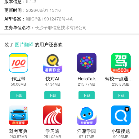
版本信息：
5.1.2
就会立刻识别呈现
更新时间：
2026/02/01 13:16
4、任何印刷文本或者图片文本都能扫描识别，并支持翻译、编辑、
APP备案：
湘ICP备19012472号-4A
分享
主办单位名称：
长沙子耶信息技术有限公司
5、快速识别文字并转换，工作、出国旅行不可缺少
【主要功能】
装了
图片翻译
的用户还喜欢
1、文本翻译：支持中文、英语、日语、韩语、泰语、德语、俄语、
法语、西班牙语等28种热门语言互译，口语&旅游领域翻译处于业界
领先，覆盖所有常用语种发音服务。
2、拍照翻译：目前已支持中文、英语、日语、韩语、法语、西班牙
语、俄语、葡萄牙语、德语、意大利语10个语种的识别和互译，一
作业帮
快对AI
HelloTalk
驾校一点通极速版
50.06MB
47.34MB
215.77MB
236.83MB
键拍照，立现翻译结果。
3、离线翻译：运用领先的离线翻译技术，为用户提供优质的翻译结
下载
下载
下载
下载
果，译文自然流畅。
4、对话翻译：实时语音翻译，与外国人无障碍沟通，支持中、英语
音输入。
驾考宝典
学习通
洋葱学园
小猿搜题
图片翻译更新说明：
263.57MB
251.02MB
97.17MB
90.05MB