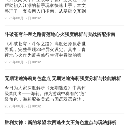
驱动全
帮助初入江湖的新手玩家快速上手，本文
加安全可靠
整理了一套实用入门指南。从基础交互到
第三步：
核心养成路径，涵盖法宝配置、武学选
2026年08月07日 00:32
选择进入其中一个图片翻译APP下载的网页，我们可以看到网站头部
择、侠客搭配等关键模块，助你高效熟悉
提供了图片翻译的下载链接，有安全下载和普通下载，能选择安全的
长安城格局，稳步提升战力，在开放武侠
世界中走出专属成长路线。《大侠闯天
斗破苍穹斗帝之路青莲地心火强度解析与实战搭配指南
最好还是选择安全下载
下》最新下载预约地址》》》》》#大侠闯
第四步：
《斗破苍穹：斗帝之路》高度还原原著世
天下称#《《《
界观，完整呈现23种异火设定。其中，青
接着网页提示有下载内容，这时我们不用更改文件名，至于文件保存
莲地心火作为萧炎修行生涯中吞噬的第一
路径根据个人喜爱可改可不改，这边小编选择默认路径。单击确定，
种异火，在游戏内具备不可替代的战略价
2026年08月07日 00:32
可以看到文件就已经开始下载了，我们等待他下载安装完即可 第五
值。本期聚焦该异火的核心机制与实战定
位，解析其在角色成长、技能构建及阵容
步：
协同中的关键作用。青莲地心火位列异火
无期迷途海莉角色盘点 无期迷途海莉强度分析与技能解析
回到手机桌面就可以看到已经安装好的最新图片翻译5.1.2，点击图
榜第19位，属天地奇火范畴。其形态为青
今日为大家深度解析《无期迷途》中高评
片翻译APP图标进入欢迎页就可以开始使用了
色莲花状
级禁闭者——海莉。作为游戏中稀有的“危”
级角色，海莉配备美式与国语双语音轨，
职业定位聚焦于阵地固守，是兼具承伤、
2026年08月07日 00:32
反制与团队增益能力的复合型防御核心。
其全部战斗逻辑均围绕独有机制“瓷质层”构
建：通过承受伤害逐步积攒资源，再以能
胜利女神：新的希望 坎西逃生女王角色盘点与玩法解析
量消耗触发多重战术效果，实现自保、输