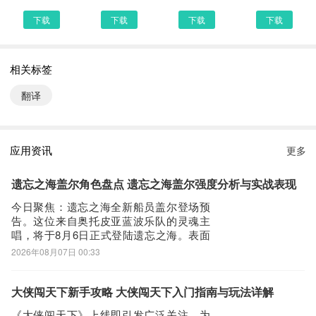
更稳定、更优质，邀您一起体验。
下载
下载
下载
下载
图片翻译5.1.2 下载安装说明：
相关标签
下载图片翻译到手机上面的方法有很多。 安卓系统的手机可以在豌
豆荚或者PP助手等手机助手里面一键下载安装！也可以通过电脑端
翻译
用手机扫描图片翻译下载的二维码获取下载链接！有手机端直接访问
网页下载也是可以的，下面就为大家介绍下手机网页怎么下载最新图
片翻译5.1.2
应用资讯
更多
第一步：
首先，我们手机里要有一个浏览器，小编比较喜欢用UC浏览器，当
遗忘之海盖尔角色盘点 遗忘之海盖尔强度分析与实战表现
然可以用手机都是自带网页浏览器的，我这边使用的是华为手机下载
今日聚焦：遗忘之海全新船员盖尔登场预
最新图片翻译
告。这位来自奥托皮亚蓝波乐队的灵魂主
唱，将于8月6日正式登陆遗忘之海。表面
第二步：
是手持木吉他穿行于街巷的流浪艺人，实
2026年08月07日 00:33
打开UC浏览器或者自带浏览器，我们在地址栏上直接输入最新图片
则具备与风暴同频共振的独特天赋——当
翻译下载安装或者最新图片翻译APP下载。然后点击搜索，我们可以
聚光灯亮起，他即刻化身为掌控节奏与能
量的舞台核心。定位为节奏型辅助船员，
看到搜索结果罗列出来，里面都是有图片翻译下载的相关信息下载网
大侠闯天下新手攻略 大侠闯天下入门指南与玩法详解
盖尔不提供常规治疗，而是通过“根音”机制
站，当然推荐大家选择PP助手、豌豆荚这类比较知名的网站下载更
《大侠闯天下》上线即引发广泛关注，为