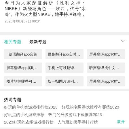
今日为大家深度解析《胜利女神：
出与
NIKKE》新登场角色——坎西，代号“水
冷”。作为火力型NIKKE，她手持冲锋枪，
爆裂阶段位于第三阶段，其战斗体系围绕
2026年08月07日 00:31
独特的“探索路线”机制构建，需玩家深入理
解方能释放全部输出潜能。坎西基础弹药
容量为120发，换弹仅需1秒，具备出色的
相关专题
最新专题
持续作战节奏。普攻单次造成5.06%
德语翻译app合集
屏幕翻译app实时翻译有哪些
屏幕翻译app实时翻译推荐
屏幕翻译app实时翻译合集
手机上可以翻译图片上文字的软件推荐
听声翻译成中文翻译软件都有什么
图片软件哪些可编辑图片
扫一扫图片识别翻译免费app推荐
屏幕翻译app实时翻译免费推荐
图片翻译文字软件转换处理app推荐
有哪些免费图片翻译软件
图片翻译app哪个好用
热词专题
好玩的单机类游戏排行榜2023
好玩的宅男游戏推荐有哪些2023
图片翻译成文字的软件排行2022
2022能翻译图片文字的软件
2022什么翻译软件可以实时翻译
好玩点的手机游戏推荐
热门的升级游戏下载推荐2023
展开
2023好玩的农场游戏排行榜
2022什么软件能翻译图片上的英文
人气魔幻类手游排行榜
什么软件可以翻译图片上的文字2022
翻译速度快的英语翻译软件