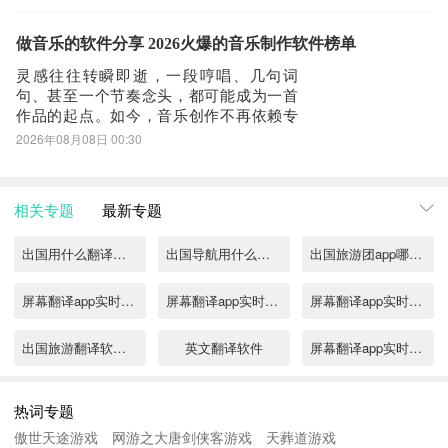
速上手上海公共交通系统。1、《支付宝》
作为覆盖全国的综合服务平台，支付宝已
深度整合城市公共交通服务。其地铁乘车
做音乐的软件分享 2026火爆的音乐制作软件榜单
码支持上海全线网及全国多数城市的轨道
灵感往往转瞬即逝，一段哼唱、几句词
交通系统，
句、甚至一个节奏念头，都可能成为一首
作品的起点。如今，音乐创作不再依赖专
业录音棚或昂贵设备，移动终端已能承载
2026年08月08日 00:30
从构思、录制、编辑到混音的全流程。轻
量级工具让创意落地更高效，也让表达更
自由。1、《Vemus未音》无需外接设备，
相关专题
最新专题
仅凭手机即可启动创作。支持语音哼唱识
别、文本
出国用什么翻译软件好
出国导航用什么中文版软件
出国旅游团app哪个好用
屏幕翻译app实时翻译有哪些
屏幕翻译app实时翻译推荐
屏幕翻译app实时翻译合集
出国旅游翻译软件哪个好用
英文翻译软件
屏幕翻译app实时翻译免费推荐
免费翻译软件app
字幕翻译软件下载
手机屏幕翻译app实时翻译有哪些2022
热词专题
傲世天途游戏
网游之大唐剑侠客游戏
天葬道游戏
2022什么翻译软件可以实时翻译
韩语翻译中文软件
出国旅游app有哪些