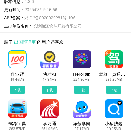
版本信息：
4.2.3
【中英互译】功能超强大！商务会议、旅游购物都能应对自如。中文
更新时间：
2025/03/19 16:56
菜单译英文，英文景点介绍转中文，切换自如。还能学地道表达，让
APP备案：
湘ICP备2020022281号-19A
沟通更像本地人。
主办单位名称：
长沙融江软件开发有限公司
无论是中英互译还是多语种翻译，出国翻译宝都是出国必备的神器！
带上它，走遍世界都不怕语言难关啦！
装了
出国翻译宝
的用户还喜欢
出国翻译宝更新说明：
无论是中英互译还是多语种翻译，出国翻译宝都是出国必备的神器！
带上它，走遍世界都不怕语言难关啦！
作业帮
快对AI
HelloTalk
驾校一点通极速版
49.45MB
47.34MB
224.86MB
236.87MB
出国翻译宝4.2.3 下载安装说明：
下载
下载
下载
下载
下载出国翻译宝到手机上面的方法有很多。 安卓系统的手机可以在
豌豆荚或者PP助手等手机助手里面一键下载安装！也可以通过电脑
端用手机扫描出国翻译宝下载的二维码获取下载链接！有手机端直接
访问网页下载也是可以的，下面就为大家介绍下手机网页怎么下载最
新出国翻译宝4.2.3
驾考宝典
学习通
洋葱学园
小猿搜题
263.57MB
251.02MB
97.17MB
90.05MB
第一步：