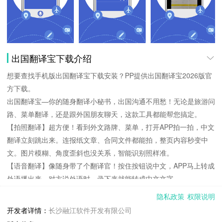
出国翻译宝下载介绍
想要查找手机版出国翻译宝下载安装？PP提供出国翻译宝2026版官
方下载。
出国翻译宝—你的随身翻译小秘书，出国沟通不用愁！无论是旅游问
路、菜单翻译，还是跟外国朋友聊天，这款工具都能帮您搞定。
【拍照翻译】超方便！看到外文路牌、菜单，打开APP拍一拍，中文
翻译立刻跳出来。连报纸文章、合同文件都能拍，整页内容秒变中
文。图片模糊、角度歪斜也没关系，智能识别照样准。
【语音翻译】像随身带了个翻译官！按住按钮说中文，APP马上转成
外语播出来。对方说外语时，录下来就能转成中文文字。
【文本翻译】支持多种语言，打字或粘贴文字就能译。写邮件、查资
隐私政策
权限说明
料、发社交动态，不同场合都能用。中英双语对照阅读特别方便，长
开发者详情：
长沙融江软件开发有限公司
句子也能译得自然通顺。