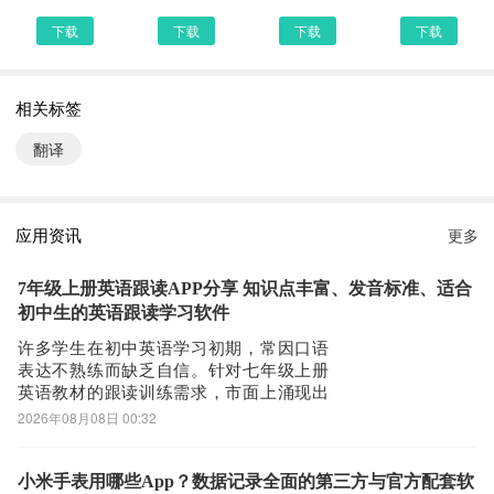
首先，我们手机里要有一个浏览器，小编比较喜欢用UC浏览器，当
下载
下载
下载
下载
然可以用手机都是自带网页浏览器的，我这边使用的是华为手机下载
最新出国翻译宝
相关标签
第二步：
打开UC浏览器或者自带浏览器，我们在地址栏上直接输入最新出国
翻译
翻译宝下载安装或者最新出国翻译宝APP下载。然后点击搜索，我们
可以看到搜索结果罗列出来，里面都是有出国翻译宝下载的相关信息
下载网站，当然推荐大家选择PP助手、豌豆荚这类比较知名的网站
应用资讯
更多
下载更加安全可靠
第三步：
7年级上册英语跟读APP分享 知识点丰富、发音标准、适合
选择进入其中一个出国翻译宝APP下载的网页，我们可以看到网站头
初中生的英语跟读学习软件
部提供了出国翻译宝的下载链接，有安全下载和普通下载，能选择安
许多学生在初中英语学习初期，常因口语
表达不熟练而缺乏自信。针对七年级上册
全的最好还是选择安全下载
英语教材的跟读训练需求，市面上涌现出
第四步：
一批功能实用、操作便捷的学习类应用。
2026年08月08日 00:32
接着网页提示有下载内容，这时我们不用更改文件名，至于文件保存
这些工具不仅支持课本同步跟读，还融合
路径根据个人喜爱可改可不改，这边小编选择默认路径。单击确定，
了语音识别、智能纠音、错题管理等教学
辅助功能，帮助学生高效提升听说能力。1.
小米手表用哪些App？数据记录全面的第三方与官方配套软
可以看到文件就已经开始下载了，我们等待他下载安装完即可 第五