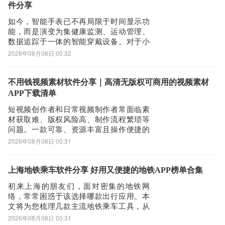
《英语点点跟读》这款应用适配多场景学
件分享
步：
习，支持
如今，智能手表已不再局限于时间显示功
回到手机桌面就可以看到已经安装好的最新出国翻译宝4.2.3，点击
能，而是演变为集健康监测、运动管理、
出国翻译宝APP图标进入欢迎页就可以开始使用了
数据追踪于一体的智能穿戴设备。对于小
米手表用户而言，选择一款适配度高、功
2026年08月08日 00:32
能全面的配套应用，能够显著提升使用体
验与健康管理效率。不同应用在数据整
合、可视化呈现及导出支持方面各有侧
不用钱视频素材软件分享｜高清无版权可商用的视频素材
重，可根据个人需求灵活选用。1.《运动健
APP下载清单
康》作为系统
短视频创作者和日常视频制作者常面临素
材获取难、版权风险高、制作流程繁琐等
问题。一款可靠、资源丰富且操作便捷的
免费视频素材类App，能显著提升创作效
2026年08月08日 00:31
率，降低入门门槛。选择正规渠道下载应
用至关重要，建议优先选用经过长期市场
验证、用户基础广泛、审核机制完善的应
上海地铁乘车软件分享 好用又便捷的地铁APP榜单合集
用分发平台。1、《天天素材》 该应用聚焦
初来上海的朋友们，面对密集的地铁网
全场景
络，常常困惑于该选择哪款出行应用。本
文将为您梳理几款主流地铁乘车工具，从
功能定位、使用场景到实际体验，助您快
2026年08月08日 00:31