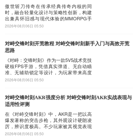
中，“
傲世斩刀传奇在传承经典传奇内核的同
时，融合轻量化设计与策略性创新，构建
出兼具怀旧感与现代体验的MMORPG手
游。游戏以“打宝爆装”和“热血攻沙”为双核
2026年08月06日 05:50
心驱动力，让玩家在每一次击杀中收获真
实装备惊喜，在每一场成长中见证数值跃
升，在行会协作中建立稳固社交关系。三
对峙交锋时刻开荒教程 对峙交锋时刻新手入门与高效开荒
大职业体系完整复刻：战士承担前排抗伤
思路
与爆发
《对峙：交锋时刻》作为一款5V5战术竞技
硬核FPS手游，凭借真实弹道、无自动瞄
准、无辅助锁定等设计，为玩家带来高度
拟真的射击体验。但正因机制硬核，新手
2026年08月06日 05:50
常在开局几秒内遭遇淘汰，导致挫败感较
强。本文将系统梳理前期成长路径，帮助
新人玩家建立清晰的训练逻辑，掌握核心
对峙交锋时刻AKR强度分析 对峙交锋时刻AKR实战表现与
操作要点与道具运用策略，稳步提升实战
适用性评测
能力。
在《对峙交锋时刻》中，AKR是一把以高
爆发著称的突击步枪，其外观设计硬朗凌
厉，辨识度极高。不少玩家被其视觉表现
吸引，但在实战中是否值得选用，仍需结
2026年08月06日 05:50