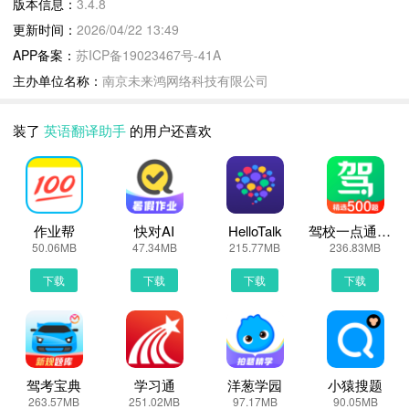
版本信息：
3.4.8
英语翻译助手3.4.8 下载安装说明：
更新时间：
2026/04/22 13:49
下载英语翻译助手到手机上面的方法有很多。 安卓系统的手机可以
APP备案：
苏ICP备19023467号-41A
在豌豆荚或者PP助手等手机助手里面一键下载安装！也可以通过电
主办单位名称：
南京未来鸿网络科技有限公司
脑端用手机扫描英语翻译助手下载的二维码获取下载链接！有手机端
直接访问网页下载也是可以的，下面就为大家介绍下手机网页怎么下
装了
英语翻译助手
的用户还喜欢
载最新英语翻译助手3.4.8
第一步：
首先，我们手机里要有一个浏览器，小编比较喜欢用UC浏览器，当
然可以用手机都是自带网页浏览器的，我这边使用的是华为手机下载
作业帮
快对AI
HelloTalk
驾校一点通极速版
最新英语翻译助手
50.06MB
47.34MB
215.77MB
236.83MB
第二步：
下载
下载
下载
下载
打开UC浏览器或者自带浏览器，我们在地址栏上直接输入最新英语
翻译助手下载安装或者最新英语翻译助手APP下载。然后点击搜索，
我们可以看到搜索结果罗列出来，里面都是有英语翻译助手下载的相
关信息下载网站，当然推荐大家选择PP助手、豌豆荚这类比较知名
的网站下载更加安全可靠
驾考宝典
学习通
洋葱学园
小猿搜题
263.57MB
251.02MB
97.17MB
90.05MB
第三步：