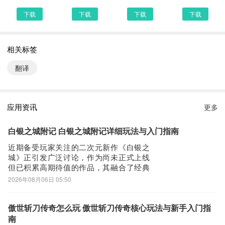
选择进入其中一个英语翻译助手APP下载的网页，我们可以看到网站
下载
下载
下载
下载
头部提供了英语翻译助手的下载链接，有安全下载和普通下载，能选
择安全的最好还是选择安全下载
相关标签
第四步：
接着网页提示有下载内容，这时我们不用更改文件名，至于文件保存
翻译
路径根据个人喜爱可改可不改，这边小编选择默认路径。单击确定，
可以看到文件就已经开始下载了，我们等待他下载安装完即可 第五
步：
应用资讯
更多
回到手机桌面就可以看到已经安装好的最新英语翻译助手3.4.8，点
击英语翻译助手APP图标进入欢迎页就可以开始使用了
白银之城附记 白银之城附记详细玩法与入门指南
近期备受玩家关注的二次元新作《白银之
城》正引发广泛讨论，作为尚未正式上线
但已积累高期待值的作品，其融合了经典
养成体系与差异化机制的设计思路，成为
2026年08月06日 05:50
当前二次元品类中颇具辨识度的潜力之
作。其中，“附记”系统作为核心玩法之一，
承担着圣遗物“启示”的词条强化功能，是角
傲世斩刀传奇怎么玩 傲世斩刀传奇核心玩法与新手入门指
色战力进阶的关键路径。在《白银之城》
南