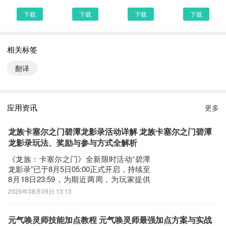
- 全新艾宾浩斯和人工智能练习模式，让你训练阅读听力的同时不知
下载
下载
下载
下载
不觉增加日语词汇量
- 经典的日语名著，匹配您日语水平的分级阅读，无论入门还是高
阶，日语阅读听力高效学习助手
相关标签
- 口语练习，跟着经典日语练习口语，AI智能打分，学习口语不再难
翻译
莱特日语阅读听力1.2.7 下载安装说明：
下载莱特日语阅读听力到手机上面的方法有很多。 安卓系统的手机
应用资讯
更多
可以在豌豆荚或者PP助手等手机助手里面一键下载安装！也可以通
过电脑端用手机扫描莱特日语阅读听力下载的二维码获取下载链接！
龙族卡塞尔之门碧潭龙影录活动详解 龙族卡塞尔之门碧潭
有手机端直接访问网页下载也是可以的，下面就为大家介绍下手机网
龙影录玩法、奖励与参与方式全解析
页怎么下载最新莱特日语阅读听力1.2.7
《龙族：卡塞尔之门》全新限时活动“碧潭
龙影录”已于8月5日05:00正式开启，持续至
第一步：
8月18日23:59，为期近两周，为玩家提供
首先，我们手机里要有一个浏览器，小编比较喜欢用UC浏览器，当
充裕的参与窗口。本次活动以江南水墨意
2026年08月09日 13:13
然可以用手机都是自带网页浏览器的，我这边使用的是华为手机下载
境为视觉基调，核心亮点为限定联动外观
最新莱特日语阅读听力
——楚子航与夏弥专属皮肤【烟雨照双
影】，其设计融合青瓦白墙、细雨垂柳等
元气唤灵师技能加点教程 元气唤灵师最强加点方案与实战
第二步：