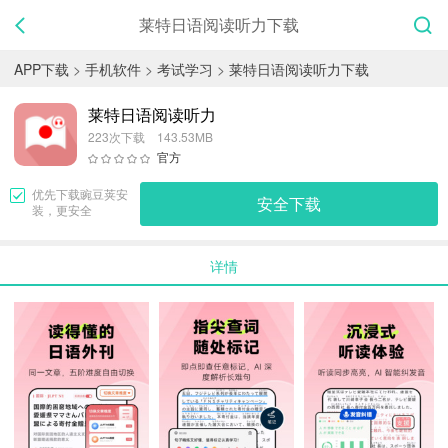
莱特日语阅读听力下载
APP下载
>
手机软件
>
考试学习
>
莱特日语阅读听力下载
莱特日语阅读听力
223次下载 143.53MB
官方
优先下载
豌豆荚
安
安全下载
装，更安全
详情