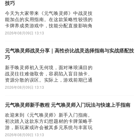
典型水乡元素，整体风格清雅隽永
技巧
打开UC浏览器或者自带浏览器，我们在地址栏上直接输入最新莱特
今天为大家带来《元气唤灵师》中战灵技
日语阅读听力下载安装或者最新莱特日语阅读听力APP下载。然后点
能加点的实用指南。在这款策略性较强的
击搜索，我们可以看到搜索结果罗列出来，里面都是有莱特日语阅读
卡牌养成类游戏中，技能分配直接影响角
听力下载的相关信息下载网站，当然推荐大家选择PP助手、豌豆荚
色实战表现。不少新手玩家初期缺乏规
2026年08月09日 13:13
划，技能点随意分散，导致主力战灵成长
这类比较知名的网站下载更加安全可靠
滞后，副本推进困难，PVP对战中也常处
第三步：
于下风。实际上，技能培养需结合战灵定
元气唤灵师战灵分享｜高性价比战灵选择指南与实战搭配技
选择进入其中一个莱特日语阅读听力APP下载的网页，我们可以看到
位、技能机制与阶段资源做精准投入——
巧
网站头部提供了莱特日语阅读听力的下载链接，有安全下载和普通下
前期务必聚焦
新手唤灵师初入无何境，面对琳琅满目的
载，能选择安全的最好还是选择安全下载
战灵往往难做取舍，容易陷入盲目抽卡、
第四步：
资源分散的误区。实际上，游戏前期已通
过主线任务与日常奖励稳定提供多只实用
接着网页提示有下载内容，这时我们不用更改文件名，至于文件保存
2026年08月09日 13:13
战灵，合理搭配即可高效完成开荒阶段，
路径根据个人喜爱可改可不改，这边小编选择默认路径。单击确定，
无需额外投入抽卡资源。以下为一套低门
可以看到文件就已经开始下载了，我们等待他下载安装完即可 第五
槛、高适配性的元气唤灵师前期主力阵容
元气唤灵师新手教程 元气唤灵师入门玩法与快速上手指南
步：
推荐：以玄霸、秋凝烟为核心，辅以许
欢迎来到《元气唤灵师》新手入门指南。
钧、萧羽与金兰
回到手机桌面就可以看到已经安装好的最新莱特日语阅读听力
初次踏入这款东方幻想题材的卡牌策略手
1.2.7，点击莱特日语阅读听力APP图标进入欢迎页就可以开始使用
游，新玩家或许会被其多元系统与丰富玩
法所吸引，也可能因信息量较大而略感迷
了
2026年08月09日 13:13