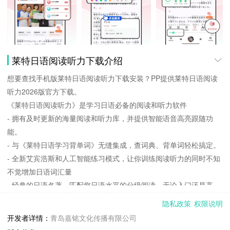
莱特日语阅读听力下载介绍
想要查找手机版莱特日语阅读听力下载安装？PP提供莱特日语阅读
听力2026版官方下载。
《莱特日语阅读听力》是学习日语必备的阅读和听力软件
- 拥有及时更新的海量阅读和听力库，并提供智能语音高亮跟随功
能。
- 与《莱特日语学习背单词》无缝集成，查词典、背单词轻松搞定。
- 全新艾宾浩斯和人工智能练习模式，让你训练阅读听力的同时不知
不觉增加日语词汇量
- 经典的日语名著，匹配您日语水平的分级阅读，无论入门还是高
阶，日语阅读听力高效学习助手
隐私政策
权限说明
- 口语练习，跟着经典日语练习口语，AI智能打分，学习口语不再难
开发者详情：
青岛嘉铭文化传播有限公司
【体贴的操作方式】