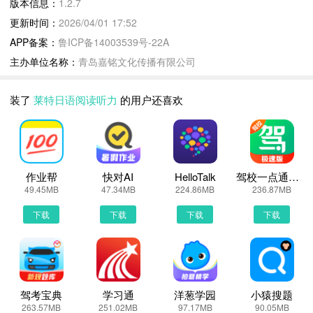
版本信息：
1.2.7
- 创新的点词搜索功能，对文章中的单词即指即译
更新时间：
2026/04/01 17:52
- 支持等级词汇高亮显示，显著提升单词量
APP备案：
鲁ICP备14003539号-22A
- 支持等级词汇详解，提供翻译参考，阅读更高效
主办单位名称：
青岛嘉铭文化传播有限公司
- 高亮标注《莱特日语学习背单词》里的词书单词，背单词和阅读听
力同步学习，事半功倍
装了
莱特日语阅读听力
的用户还喜欢
【与《莱特日语学习背单词》无缝集成】
- 《莱特日语学习背单词》是权威的日语学习背单词软件
- 支持口语练习，口语打分
- 支持生词本、学习记录自动同步
- 支持单词复习记忆功能
作业帮
快对AI
HelloTalk
驾校一点通极速版
49.45MB
47.34MB
224.86MB
236.87MB
【联系我们】
- 提交问题工单：软件内『我的』-『我的反馈』-『我要反馈』
下载
下载
下载
下载
莱特日语阅读听力更新说明：
- 拥有及时更新的海量阅读和听力库，并提供智能语音高亮跟随功
能。
驾考宝典
学习通
洋葱学园
小猿搜题
- 与《莱特日语学习背单词》无缝集成，查词典、背单词轻松搞定。
263.57MB
251.02MB
97.17MB
90.05MB