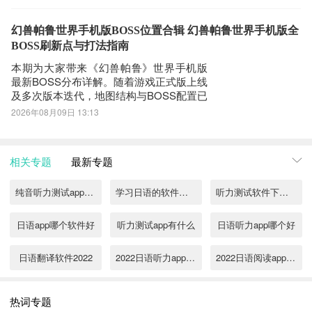
茫。实际上，游戏底层逻辑清晰明了：以
“收集—养成—搭配”为三大核心动线，驱动
整个成长进程。世界观设定于由四国与七
幻兽帕鲁世界手机版BOSS位置合辑 幻兽帕鲁世界手机版全
情交织构筑的异域大陆，玩家扮演来自异
BOSS刷新点与打法指南
界的唤灵
本期为大家带来《幻兽帕鲁》世界手机版
最新BOSS分布详解。随着游戏正式版上线
及多次版本迭代，地图结构与BOSS配置已
发生显著调整。不少玩家反馈原先熟悉的
2026年08月09日 13:13
BOSS刷新点已发生变化，部分经典Boss
甚至迁移至全新区域，导致探索路径与战
斗策略需同步更新。本文将系统梳理当前
相关专题
最新专题
版本中核心BOSS的准确坐标、刷新
纯音听力测试app推荐
学习日语的软件盘点
听力测试软件下载推荐
日语app哪个软件好
听力测试app有什么
日语听力app哪个好
日语翻译软件2022
2022日语听力app推荐
2022日语阅读app下载大全
阅读软件免费阅读下载大全2022
2022日语小说阅读app
免费自学日语软件推荐
热词专题