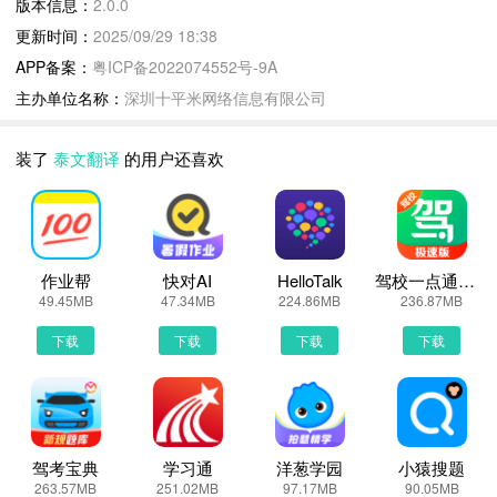
版本信息：
2.0.0
【拍照翻译】：配备摄像头拍照翻译功能，无需手动输入便可快速将
更新时间：
2025/09/29 18:38
中文翻译为泰语
APP备案：
粤ICP备2022074552号-9A
【翻译回溯】：翻译收藏语音播放，单词生词、经典名句、旅游常用
主办单位名称：
深圳十平米网络信息有限公司
语一键播放，边听边学泰语
装了
泰文翻译
的用户还喜欢
泰文翻译更新说明：
泰文翻译全新上线，欢迎下载体验！
泰文翻译2.0.0 下载安装说明：
作业帮
快对AI
HelloTalk
驾校一点通极速版
下载泰文翻译到手机上面的方法有很多。 安卓系统的手机可以在豌
49.45MB
47.34MB
224.86MB
236.87MB
豆荚或者PP助手等手机助手里面一键下载安装！也可以通过电脑端
下载
下载
下载
下载
用手机扫描泰文翻译下载的二维码获取下载链接！有手机端直接访问
网页下载也是可以的，下面就为大家介绍下手机网页怎么下载最新泰
文翻译2.0.0
第一步：
首先，我们手机里要有一个浏览器，小编比较喜欢用UC浏览器，当
驾考宝典
学习通
洋葱学园
小猿搜题
263.57MB
251.02MB
97.17MB
90.05MB
然可以用手机都是自带网页浏览器的，我这边使用的是华为手机下载