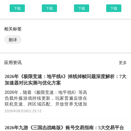
最新泰文翻译
下载
下载
下载
下载
第二步：
打开UC浏览器或者自带浏览器，我们在地址栏上直接输入最新泰文
相关标签
翻译下载安装或者最新泰文翻译APP下载。然后点击搜索，我们可以
看到搜索结果罗列出来，里面都是有泰文翻译下载的相关信息下载网
翻译
站，当然推荐大家选择PP助手、豌豆荚这类比较知名的网站下载更
加安全可靠
第三步：
应用资讯
更多
选择进入其中一个泰文翻译APP下载的网页，我们可以看到网站头部
提供了泰文翻译的下载链接，有安全下载和普通下载，能选择安全的
2026年《极限竞速：地平线6》掉线掉帧问题深度解析：7大
最好还是选择安全下载
加速器对比实测与优化方案
第四步：
2026年，随着《极限竞速：地平线6》等高
负载外服游戏持续更新，玩家普遍反馈在
接着网页提示有下载内容，这时我们不用更改文件名，至于文件保存
联机竞速、跨区域匹配、开放世界无缝加
路径根据个人喜爱可改可不改，这边小编选择默认路径。单击确定，
载等场景中遭遇**跳延迟（瞬时延迟跃升＞
2026年08月08日 23:12
可以看到文件就已经开始下载了，我们等待他下载安装完即可 第五
150ms）、晚高峰丢包率突增至3.2%–
步：
8.7%、偶发性连接中断（平均4.3次/2小
时）及帧同步异常导致的输入延迟感知增
2026年九游《三国志战略版》账号交易指南：5大交易平台
回到手机桌面就可以看到已经安装好的最新泰文翻译2.0.0，点击泰