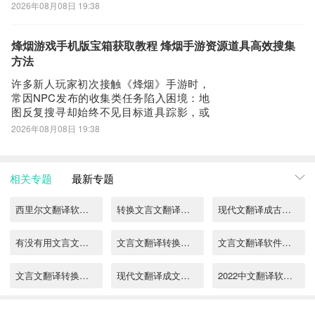
迎来这款承载无数玩家青春记忆的经典
2026年08月08日 19:38
MMORPG。为保障开服初期稳定流畅的游
戏体验，建议提前配置网络优化工具，推
荐使用业内综合性能表现突出的biubiu加速
烽烟游戏手机版宝箱获取教程 烽烟手游资源道具高效搜集
器。《biub
方法
许多新人玩家初次接触《烽烟》手游时，
常因NPC发布的收集类任务陷入困境：地
图反复搜寻却始终不见目标道具踪影，或
在支线环节反复受阻，难以推进剧情。此
2026年08月08日 19:38
类问题往往源于对游戏内宝箱机制理解不
足。事实上，宝箱是提升角色成长效率的
关键资源入口——其中包含大量金币、强
相关专题
最新专题
化材料与稀有装备图纸，无论是新手开荒
阶段还是中
西里尔文翻译软件有哪些
转换文言文翻译软件都有什么
现代文翻译成古文翻译器软件有哪些
有没有用文言文翻译的软件
文言文翻译转换器app下载
文言文翻译软件下载哪个好
文言文翻译转换器app有哪些
现代文翻译成文言文的软件
2022中文翻译软件哪个好
2022中文翻译日语软件哪个好
2022中文潮汕话翻译软件有哪些
2022日文游戏翻译软件合集