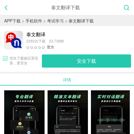
泰文翻译下载
APP下载
>
手机软件
>
考试学习
>
泰文翻译下载
泰文翻译
2293次下载 23.73MB
官方
优先下载
豌豆荚
安
安全下载
装，更安全
详情