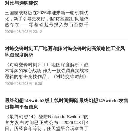
强**等问题。尤其在千兆
对比与选购建议
文翻译APP图标进入欢迎页就可以开始使用了
三国志战略版在2026年迎来新一轮机制优
化，新手引导更友好，但“贫富差距”问题依
然存在——零基础起号投入数百至数千
元，资源积累与战力成长仍显缓慢。相较
2026年08月08日 23:12
之下，购买成熟账号成为高效入局路径。
九游版本的《三国志战略版》因渠道特
性，在账号转移与资产归属上具备天然适
对峙交锋时刻工厂地图详解 对峙交锋时刻高策略性工业风
配性，而选择可靠平台尤为关键。下文基
地图深度解析
于202
《对峙交锋时刻》工厂地图深度解析：战
术博弈的核心战场 作为一款强调真实战术
逻辑的射击竞技作品，《对峙交锋时刻》
在地图设计层面展现出高度的专业性与策
2026年08月08日 19:38
略深度。工厂地图是其核心竞技图谱之
一，整体结构融合开阔区域与密集工事，
既支持中远距离火力压制，也兼容近距离
最终幻想14Switch2版上线时间揭晓 最终幻想14Switch2发售
快速反应作战。每处掩体布局、通道走
日期与平台信息
向、高低
《最终幻想14》登陆Nintendo Switch 2的
官方发布时间已正式公布：2026年8月4
日。历经多年等待，任天堂平台玩家终于