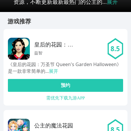
资源，不断更新最新最热门的公主的...
展开
游戏推荐
皇后的花园：万
8.5
圣节
益智
《皇后的花园：万圣节 Queen's Garden Halloween》
是一款非常简单的...
展开
预约
需优先下载九游APP
公主的魔法花园
8.5