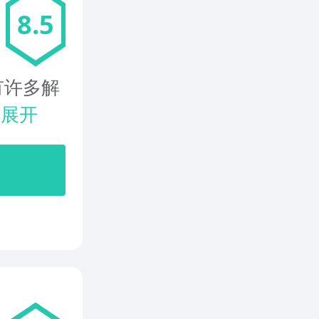
8.5
有许多解
.
展开