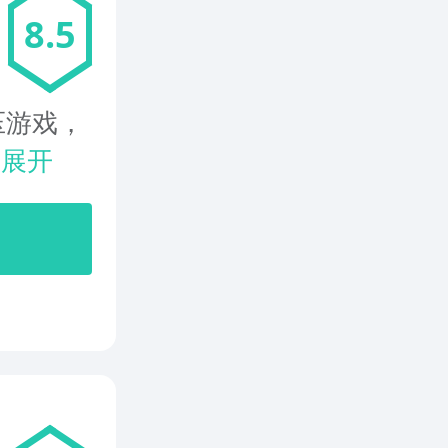
8.5
压游戏，
.
展开