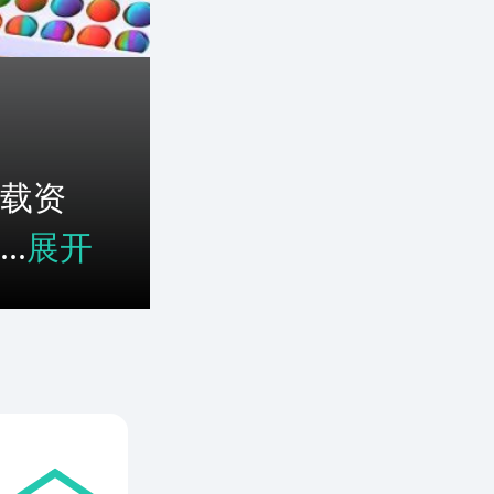
载资
.
展开