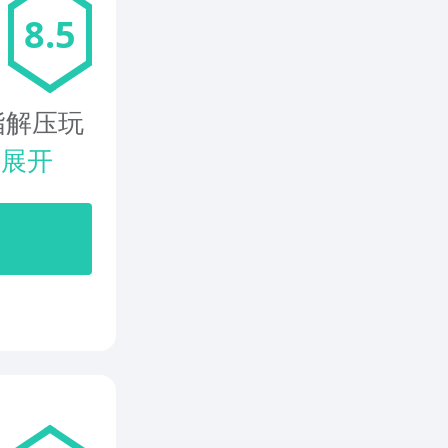
8.5
指解压玩
.
展开