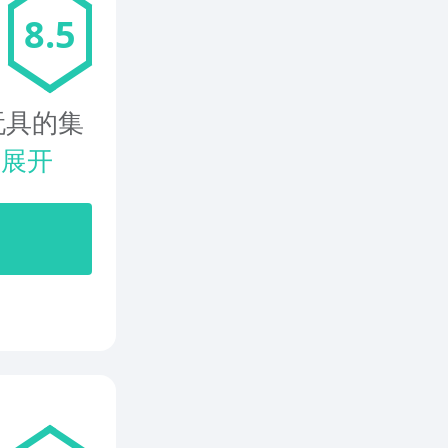
8.5
玩具的集
.
展开