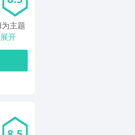
姆为主题
.
展开
8.5