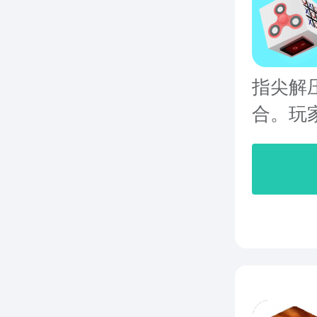
指尖解
合。玩