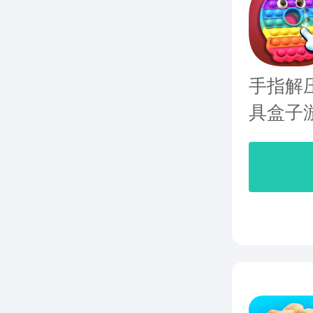
手指解
具盒子