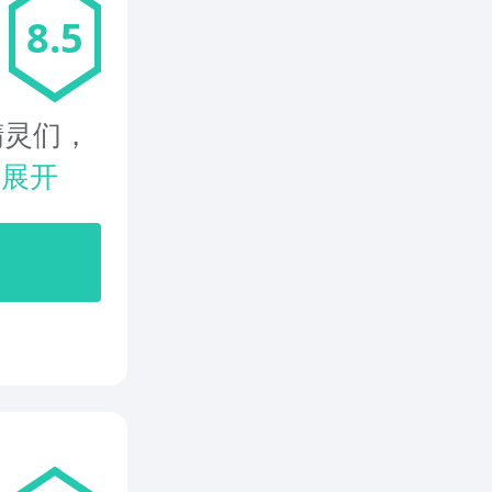
8.5
精灵们，
.
展开