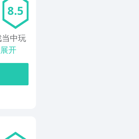
8.5
戏当中玩
.
展开