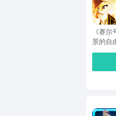
《赛尔
景的自