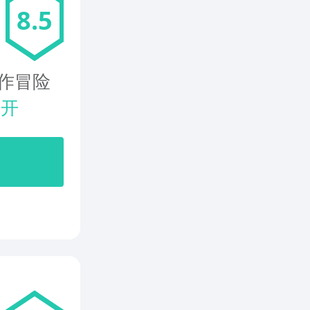
8.5
作冒险
展开