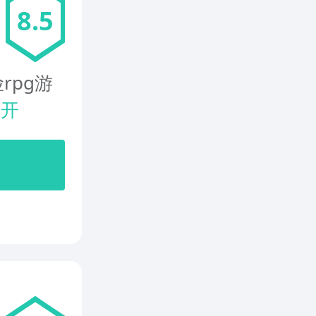
8.5
rpg游
展开