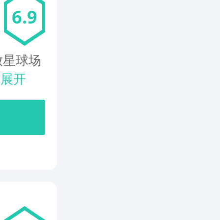
6.9
放星球场
.
展开