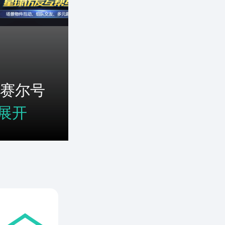
赛尔号
展开