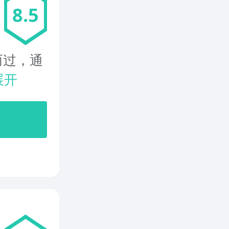
8.5
而过，通
展开