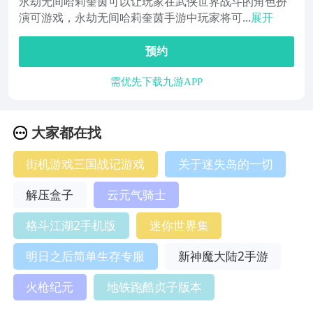
永劫无间哈莉奎茵可以让玩家在武侠世界战斗的角色扮
演可游戏，永劫无间哈莉奎茵手游中玩家将可...
展开
预约
需优先下载九游APP
大家都在找
街机游戏三国战记游戏
关于迷失岛的一切
解压盒子
云元气骑士
格斗江湖2手机版
迷你世界集
明日之后简单生存专服
新神魔大陆2手游
火枪纪元
地铁跑酷贞子版本