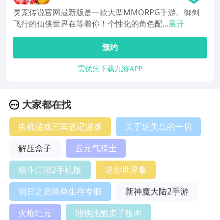
灵宠传说官网最新版是一款大型MMORPG手游。御剑
飞行的仙侠世界在等着你！个性化的角色配...
展开
预约
需优先下载九游APP
大家都在找
街机游戏三国战记游戏
关于迷失岛的一切
解压盒子
云元气骑士
格斗江湖2手机版
迷你世界集
明日之后简单生存专服
新神魔大陆2手游
火枪纪元
地铁跑酷贞子版本