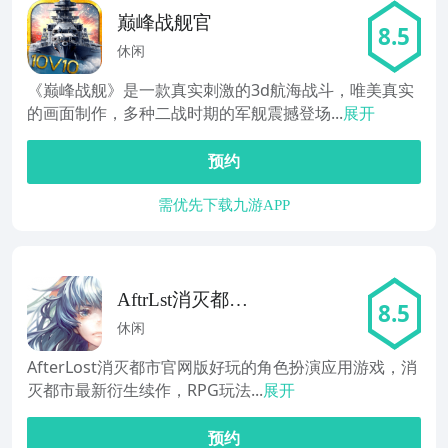
巅峰战舰官
8.5
休闲
《巅峰战舰》是一款真实刺激的3d航海战斗，唯美真实
的画面制作，多种二战时期的军舰震撼登场...
展开
预约
需优先下载九游APP
AftrLst消灭都市
8.5
官网
休闲
AfterLost消灭都市官网版好玩的角色扮演应用游戏，消
灭都市最新衍生续作，RPG玩法...
展开
预约