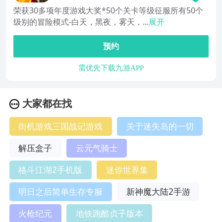
荣获30多项年度游戏大奖*50个关卡等级征服所有50个
级别的冒险模式-白天，黑夜，雾天，...
展开
预约
需优先下载九游APP
大家都在找
街机游戏三国战记游戏
关于迷失岛的一切
解压盒子
云元气骑士
格斗江湖2手机版
迷你世界集
明日之后简单生存专服
新神魔大陆2手游
火枪纪元
地铁跑酷贞子版本