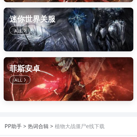
迷你世界关服
菲斯安卓
PP助手
热词合辑
植物大战僵尸e线下载