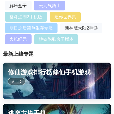
解压盒子
云元气骑士
格斗江湖2手机版
迷你世界集
明日之后简单生存专服
新神魔大陆2手游
火枪纪元
地铁跑酷贞子版本
最新上线专题
修仙游戏排行榜修仙手机游戏
逃离方块手机