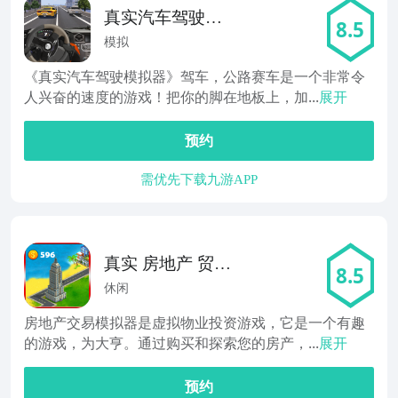
真实汽车驾驶模
8.5
拟器
模拟
《真实汽车驾驶模拟器》驾车，公路赛车是一个非常令
人兴奋的速度的游戏！把你的脚在地板上，加...
展开
预约
需优先下载九游APP
真实 房地产 贸易
8.5
模拟器
休闲
房地产交易模拟器是虚拟物业投资游戏，它是一个有趣
的游戏，为大亨。通过购买和探索您的房产，...
展开
预约