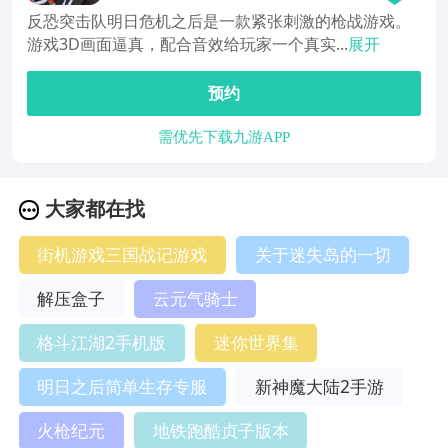
反恐突击队明日危机之后是一款紧张刺激的枪战游戏。
游戏3D画面逼真，配合音效给玩家一个真实...
展开
预约
需优先下载九游APP
大家都在找
街机游戏三国战记游戏
关于迷失岛的一切
解压盒子
云元气骑士
格斗江湖2手机版
迷你世界集
明日之后简单生存专服
新神魔大陆2手游
火枪纪元
地铁跑酷贞子版本