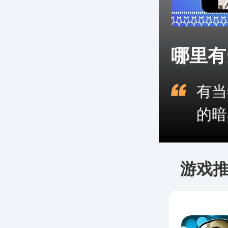
哪里有
有当
的暗
游戏