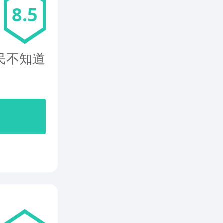
8.5
民不知道
开