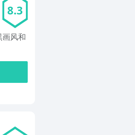
8.3
黑画风和