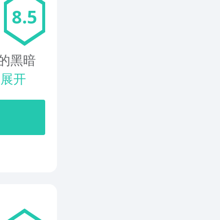
8.5
的黑暗
.
展开