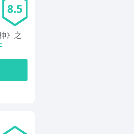
8.5
神》之
开