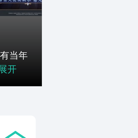
有当年
展开