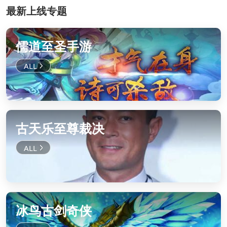
最新上线专题
儒道至圣手游
古天乐至尊裁决
冰鸟古剑奇侠