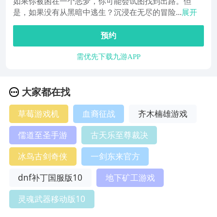
如果你被困在一个恶梦，你可能会试图找到出路。但
是，如果没有从黑暗中逃生？沉浸在无尽的冒险...
展开
预约
需优先下载九游APP
大家都在找
草莓游戏机
血裔征战
齐木楠雄游戏
儒道至圣手游
古天乐至尊裁决
冰鸟古剑奇侠
一剑东来官方
dnf补丁国服版10
地下矿工游戏
灵魂武器移动版10