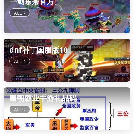
一剑东来官方
dnf补丁国服版10
秦朝霸业手游礼品码