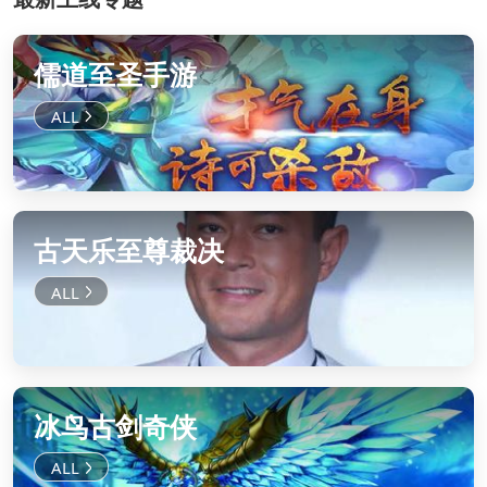
儒道至圣手游
古天乐至尊裁决
冰鸟古剑奇侠