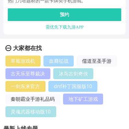
热门刀塔题材的一款卡牌类手机游戏。
预约
需优先下载九游APP
大家都在找
草莓游戏机
血裔征战
儒道至圣手游
古天乐至尊裁决
冰鸟古剑奇侠
一剑东来官方
dnf补丁国服版10
秦朝霸业手游礼品码
地下矿工游戏
灵魂武器移动版10
最新上线专题