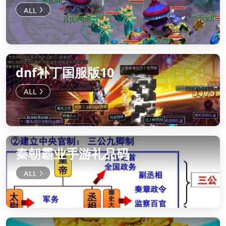
dnf补丁国服版10
秦朝霸业手游礼品码