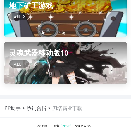
地下矿工游戏
灵魂武器移动版10
PP助手
热词合辑
刀塔霸业下载
>>
到底了，安装
「PP助手」
发现更多
<<