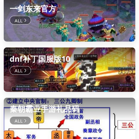
一剑东来官方
dnf补丁国服版10
秦朝霸业手游礼品码