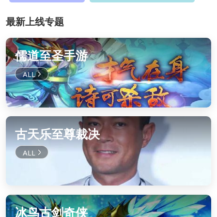
最新上线专题
儒道至圣手游
古天乐至尊裁决
冰鸟古剑奇侠