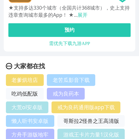
★支持多达330个城市（全国共计368城市），史上支持
违章查询城市最多的App！ ★...
展开
预约
需优先下载九游APP
大家都在找
老爹烘培店
老苦瓜影音下载
吃鸡低配版
戒为良药本
大荒ol安卓版
戒为良药通用版app下载
懒人听书安卓版
哥斯拉2怪兽之王高清版
方舟手游版地牢
游戏王卡片力量1汉化版