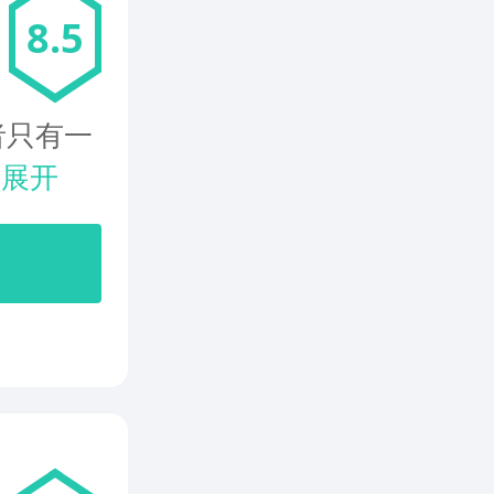
8.5
者只有一
.
展开