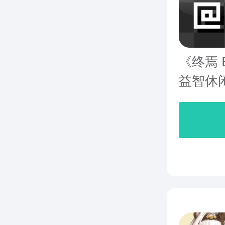
《终焉 
益智休