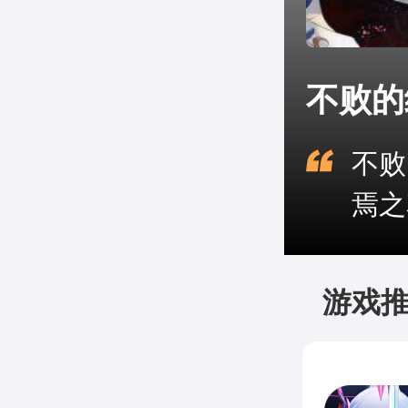
不败的
不败
焉之
游戏