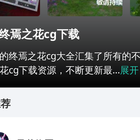
终焉之花cg下载
的终焉之花cg大全汇集了所有的
花cg下载资源，不断更新最...
展开
推荐