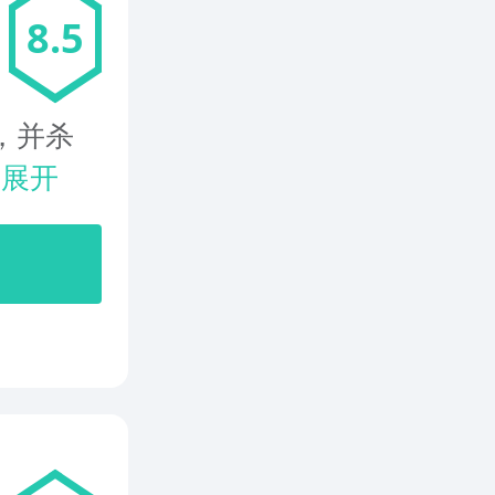
8.5
，并杀
.
展开