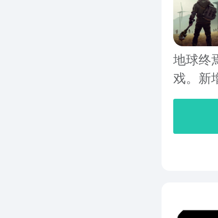
地球终
戏。新