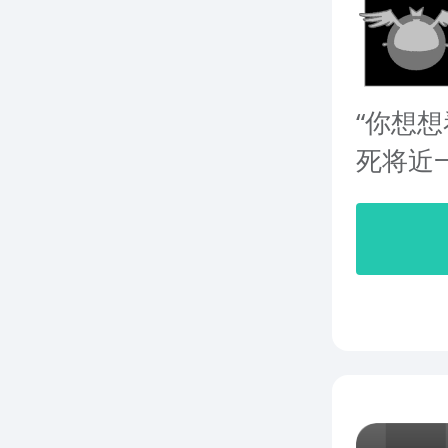
“你想
死将近