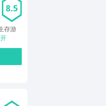
8.5
生存游
展开