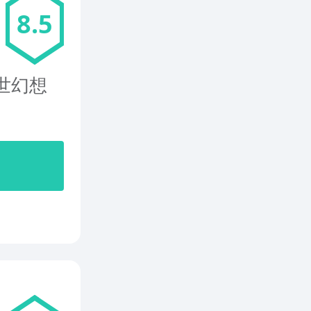
8.5
世幻想