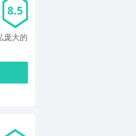
8.5
弘庞大的
开