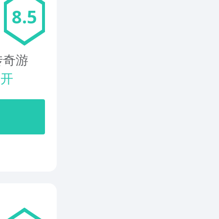
8.5
传奇游
展开