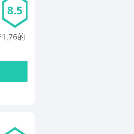
8.5
.76的