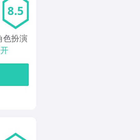
8.5
角色扮演
展开