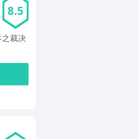
8.5
界之裁决