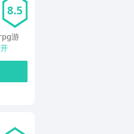
8.5
pg游
展开