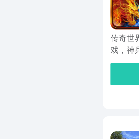
传奇世
戏，神