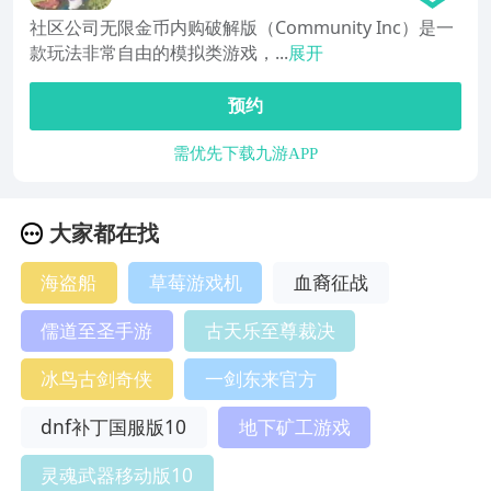
社区公司无限金币内购破解版（Community Inc）是一
款玩法非常自由的模拟类游戏，...
展开
预约
需优先下载九游APP
大家都在找
海盗船
草莓游戏机
血裔征战
儒道至圣手游
古天乐至尊裁决
冰鸟古剑奇侠
一剑东来官方
dnf补丁国服版10
地下矿工游戏
灵魂武器移动版10