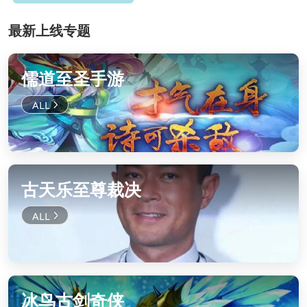
最新上线专题
儒道至圣手游
古天乐至尊裁决
冰鸟古剑奇侠