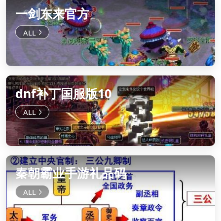
一剑东来官方
dnf补丁国服版10
秦朝霸业手游礼品码