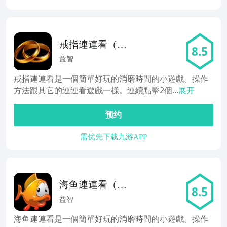
戒指連連看（免
8.5
费）
益智
戒指連連看是一個簡單好玩的消磨時間的小遊戲。操作
方法跟其它的連連看遊戲一樣。連續點擊2個...
展开
预约
需优先下载九游APP
海鱼連連看（免
8.5
费）
益智
海鱼連連看是一個簡單好玩的消磨時間的小遊戲。操作