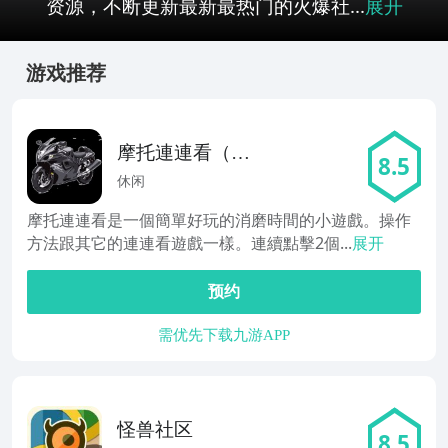
资源，不断更新最新最热门的火爆社...
展开
游戏推荐
摩托連連看（免
8.5
费）
休闲
摩托連連看是一個簡單好玩的消磨時間的小遊戲。操作
方法跟其它的連連看遊戲一樣。連續點擊2個...
展开
预约
需优先下载九游APP
怪兽社区
8.5