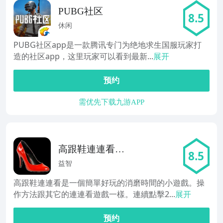
PUBG社区
8.5
休闲
PUBG社区app是一款腾讯专门为绝地求生国服玩家打
造的社区app，这里玩家可以看到最新...
展开
预约
需优先下载九游APP
高跟鞋連連看
8.5
（免费）
益智
高跟鞋連連看是一個簡單好玩的消磨時間的小遊戲。操
作方法跟其它的連連看遊戲一樣。連續點擊2...
展开
预约