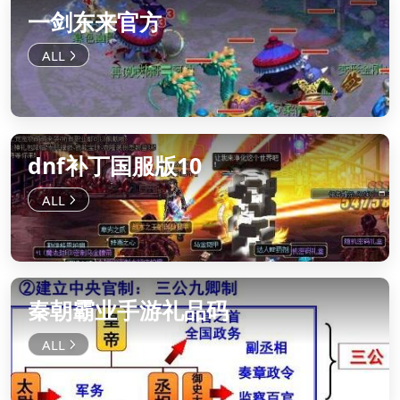
一剑东来官方
dnf补丁国服版10
秦朝霸业手游礼品码