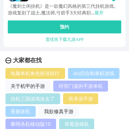
《魔剑士闲挂机》是一款魔幻风格的第三代挂机游戏。
游戏复刻了战士,魔法师,弓箭手3大经典职...
展开
预约
需优先下载九游APP
大家都在找
电脑单机角色扮演排行
ios回合制单机游戏
关于机甲的手游
经营门派的手游单机
挂机三国游戏改名了
简单游手游
香肠派机
我欲修真手游
黎明杀机移动版10
草莓游戏机