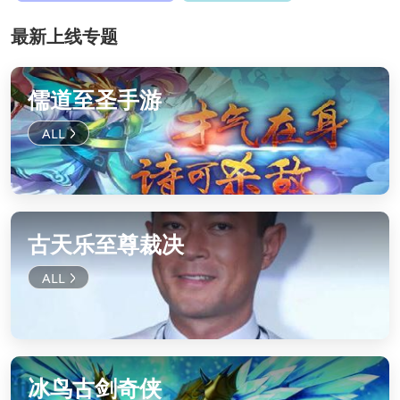
最新上线专题
儒道至圣手游
古天乐至尊裁决
冰鸟古剑奇侠