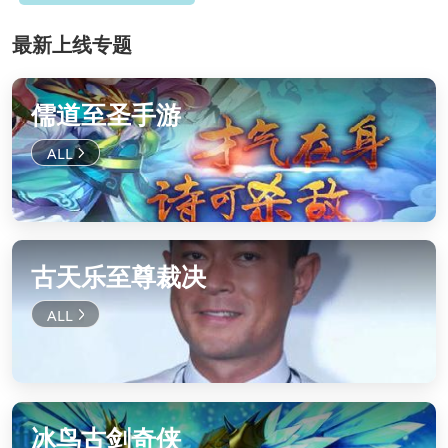
最新上线专题
儒道至圣手游
古天乐至尊裁决
冰鸟古剑奇侠