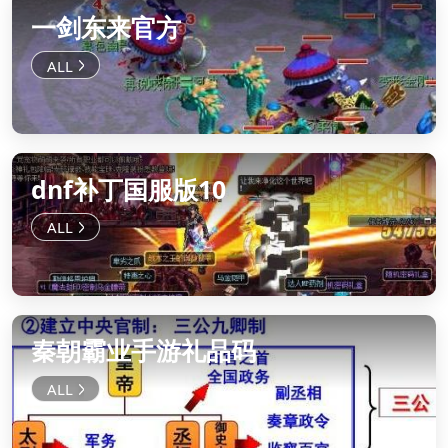
一剑东来官方
dnf补丁国服版10
秦朝霸业手游礼品码