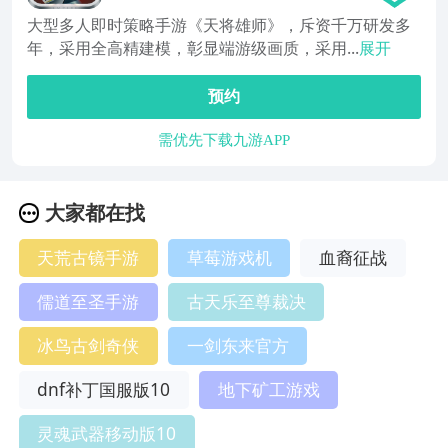
大型多人即时策略手游《天将雄师》，斥资千万研发多
年，采用全高精建模，彰显端游级画质，采用...
展开
预约
需优先下载九游APP
大家都在找
天荒古镜手游
草莓游戏机
血裔征战
儒道至圣手游
古天乐至尊裁决
冰鸟古剑奇侠
一剑东来官方
dnf补丁国服版10
地下矿工游戏
灵魂武器移动版10