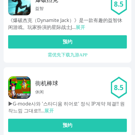
8.5
益智
《爆破杰克（Dynamite Jack）》是一款有趣的益智休
闲游戏。玩家扮演的星际战士J...
展开
预约
需优先下载九游APP
街机棒球
8.5
休闲
▶G-mode사와 '스타디움 히어로' 정식 IP계약 체결!! 원
작느낌 그대로!!...
展开
预约