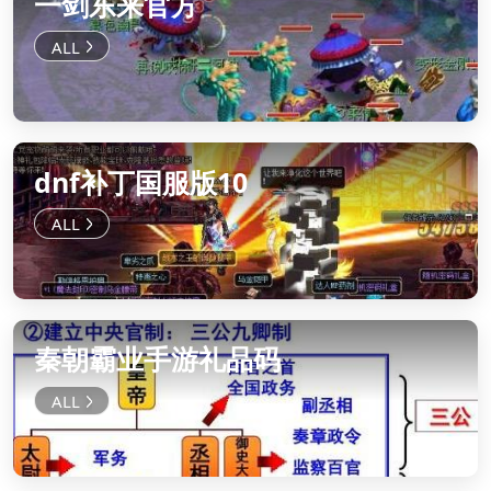
一剑东来官方
dnf补丁国服版10
秦朝霸业手游礼品码