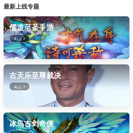
最新上线专题
儒道至圣手游
古天乐至尊裁决
冰鸟古剑奇侠