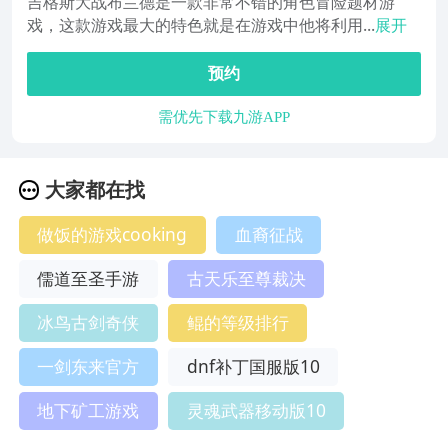
吉格斯大战布兰德是一款非常不错的角色冒险题材游
戏，这款游戏最大的特色就是在游戏中他将利用...
展开
预约
需优先下载九游APP
大家都在找
做饭的游戏cooking
血裔征战
儒道至圣手游
古天乐至尊裁决
冰鸟古剑奇侠
鲲的等级排行
一剑东来官方
dnf补丁国服版10
地下矿工游戏
灵魂武器移动版10