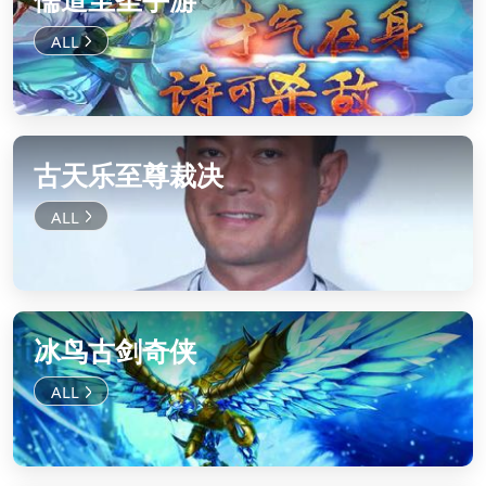
古天乐至尊裁决
冰鸟古剑奇侠