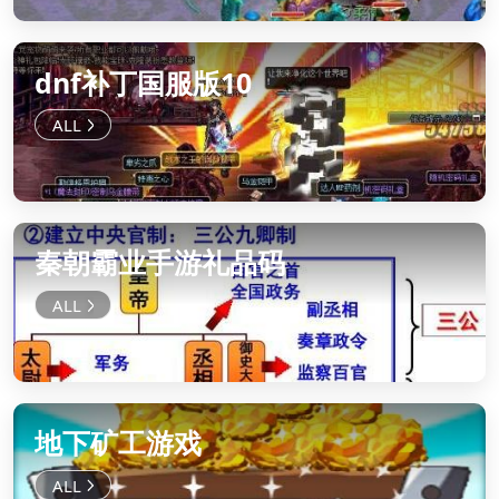
dnf补丁国服版10
秦朝霸业手游礼品码
地下矿工游戏