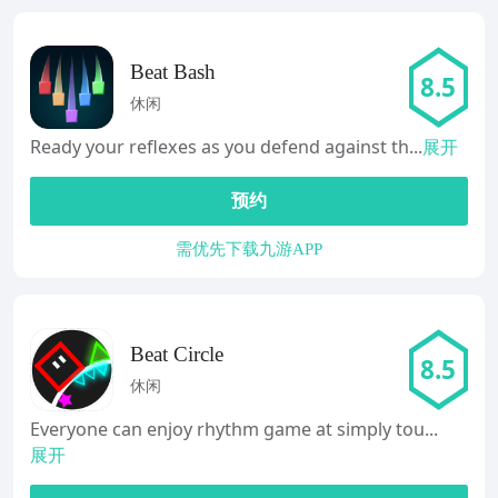
Beat Bash
8.5
休闲
Ready your reflexes as you defend against th...
展开
预约
需优先下载九游APP
Beat Circle
8.5
休闲
Everyone can enjoy rhythm game at simply tou...
展开