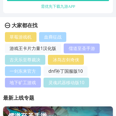
需优先下载九游APP
大家都在找
草莓游戏机
血裔征战
游戏王卡片力量1汉化版
儒道至圣手游
古天乐至尊裁决
冰鸟古剑奇侠
一剑东来官方
dnf补丁国服版10
地下矿工游戏
灵魂武器移动版10
最新上线专题
儒道至圣手游