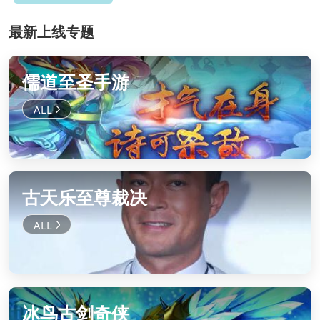
最新上线专题
儒道至圣手游
古天乐至尊裁决
冰鸟古剑奇侠