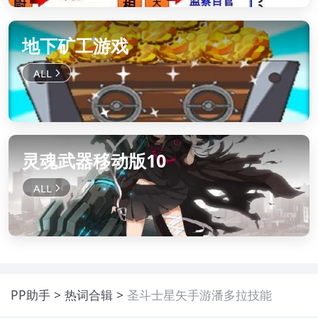
地下矿工游戏
灵魂武器移动版10
PP助手
热词合辑
圣斗士星矢手游潘多拉技能