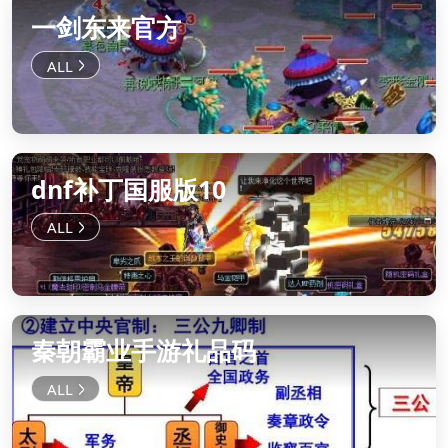
一剑东来官方
dnf补丁国服版10
秦朝霸业手游礼品码