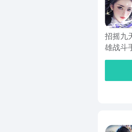
招摇九
雄战斗