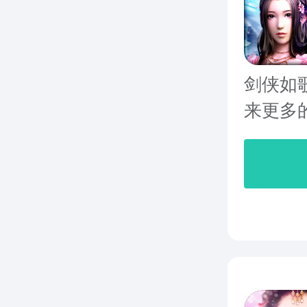
剑侠如
来更多