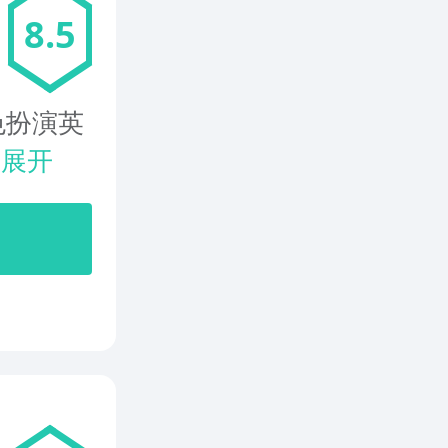
8.5
色扮演英
.
展开