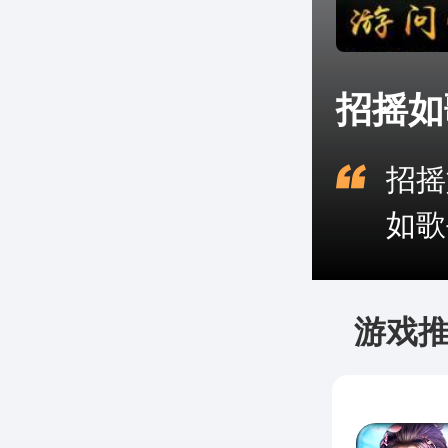
招摇如
招摇
如歌
游戏