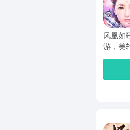
凤凰如
游，美