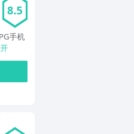
8.5
PG手机
展开