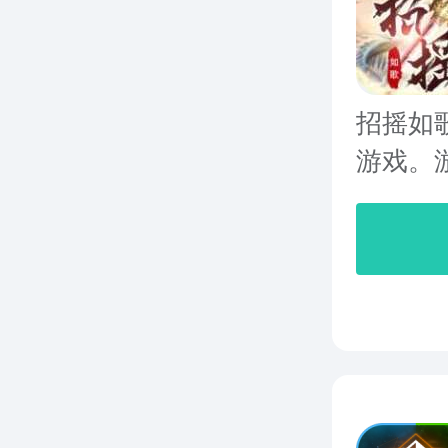
招摇如
游戏。