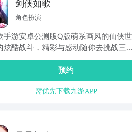
剑侠如歌
角色扮演
歌手游安卓公测版Q版萌系画风的仙侠
的炫酷战斗，精彩与感动随你去挑战三..
预约
需优先下载九游APP