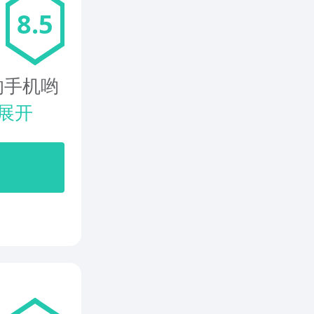
8.5
的手机哟
展开