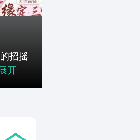
的招摇
展开