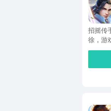
招摇传
徐，游