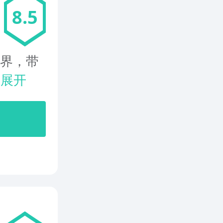
8.5
世界，带
.
展开