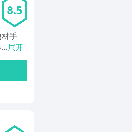
8.5
题材手
..
展开