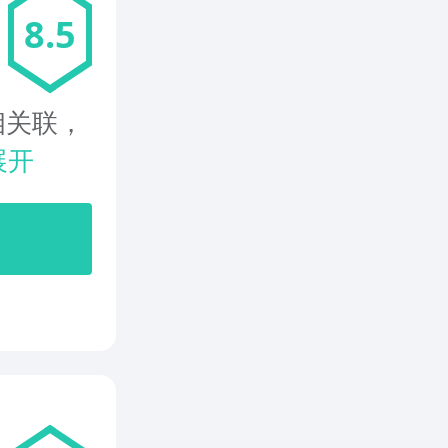
8.5
相关联，
展开