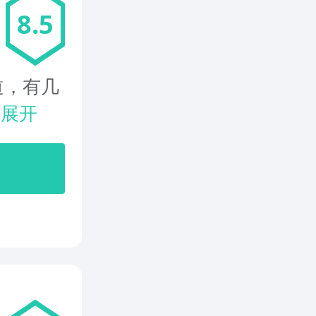
8.5
道，有几
.
展开