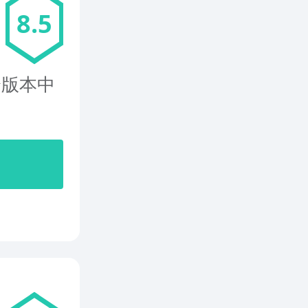
8.5
个版本中
开