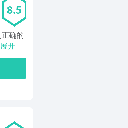
8.5
到正确的
.
展开