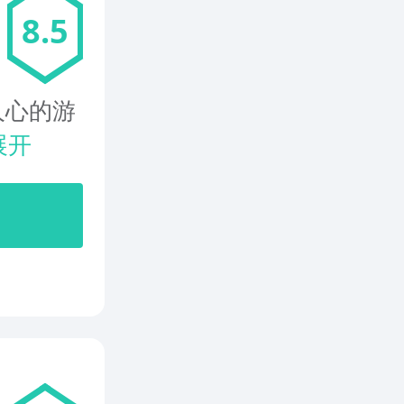
8.5
人心的游
展开