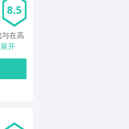
8.5
成与在高
.
展开