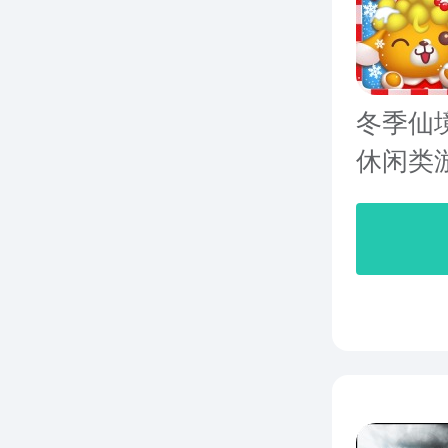
冬季仙境(
休闲类游