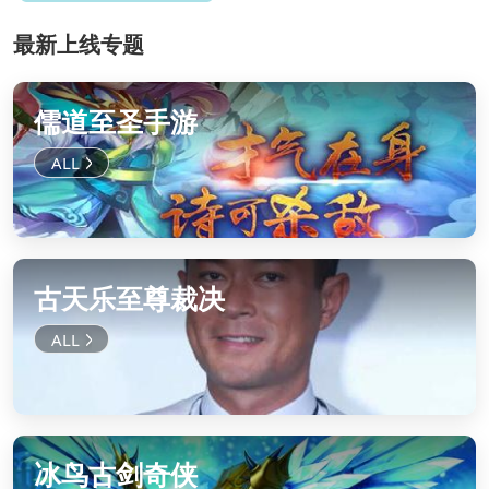
最新上线专题
儒道至圣手游
古天乐至尊裁决
冰鸟古剑奇侠