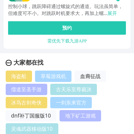
控制小球，跳跃障碍通过螺旋式的通道。玩法虽简单，
但难度可不小。对跳跃时机要求大，再加上螺...
展开
预约
需优先下载九游APP
大家都在找
海盗船
草莓游戏机
血裔征战
儒道至圣手游
古天乐至尊裁决
冰鸟古剑奇侠
一剑东来官方
dnf补丁国服版10
地下矿工游戏
灵魂武器移动版10