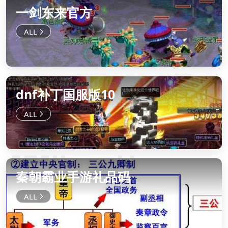
一剑东来官方
dnf补丁国服版10
秦朝霸业手游礼品码