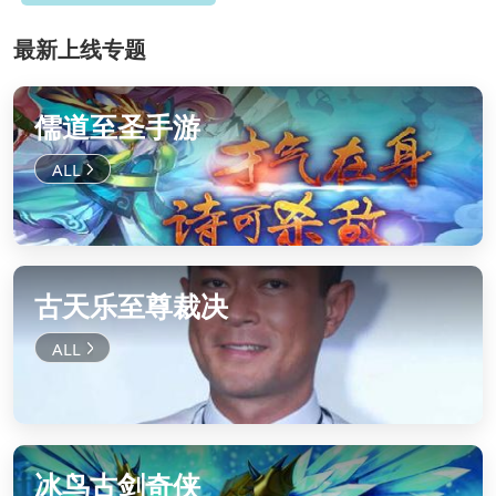
最新上线专题
儒道至圣手游
古天乐至尊裁决
冰鸟古剑奇侠