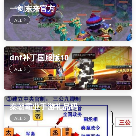
一剑东来官方
dnf补丁国服版10
秦朝霸业手游礼品码