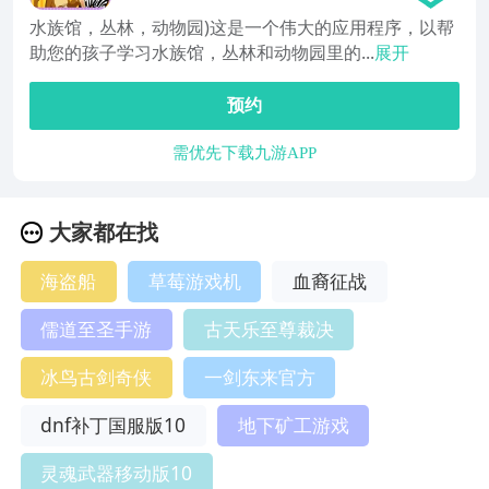
水族馆，丛林，动物园)这是一个伟大的应用程序，以帮
助您的孩子学习水族馆，丛林和动物园里的...
展开
预约
需优先下载九游APP
大家都在找
海盗船
草莓游戏机
血裔征战
儒道至圣手游
古天乐至尊裁决
冰鸟古剑奇侠
一剑东来官方
dnf补丁国服版10
地下矿工游戏
灵魂武器移动版10