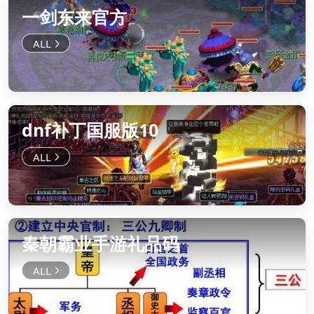
一剑东来官方
dnf补丁国服版10
秦朝霸业手游礼品码