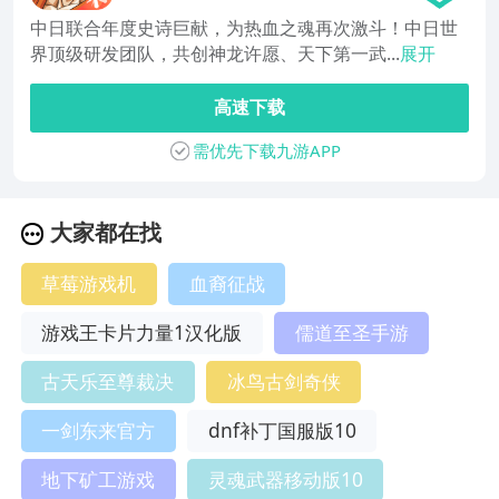
中日联合年度史诗巨献，为热血之魂再次激斗！中日世
界顶级研发团队，共创神龙许愿、天下第一武...
展开
高速下载
需优先下载九游APP
大家都在找
草莓游戏机
血裔征战
游戏王卡片力量1汉化版
儒道至圣手游
古天乐至尊裁决
冰鸟古剑奇侠
一剑东来官方
dnf补丁国服版10
地下矿工游戏
灵魂武器移动版10