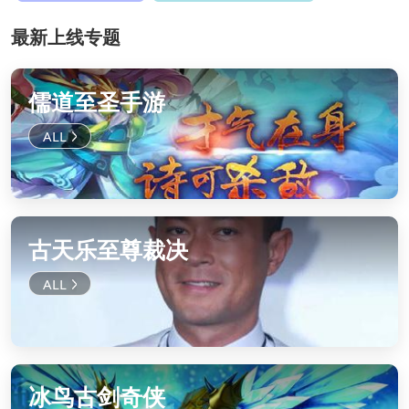
最新上线专题
儒道至圣手游
古天乐至尊裁决
冰鸟古剑奇侠