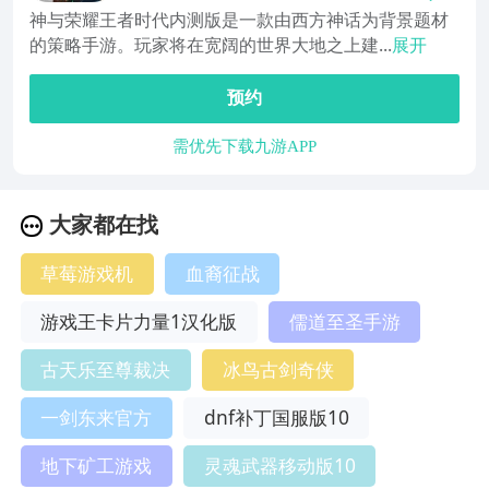
神与荣耀王者时代内测版是一款由西方神话为背景题材
的策略手游。玩家将在宽阔的世界大地之上建...
展开
预约
需优先下载九游APP
大家都在找
草莓游戏机
血裔征战
游戏王卡片力量1汉化版
儒道至圣手游
古天乐至尊裁决
冰鸟古剑奇侠
一剑东来官方
dnf补丁国服版10
地下矿工游戏
灵魂武器移动版10