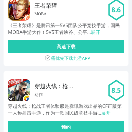
王者荣耀
8.6
MOBA
《王者荣耀》是腾讯第一5V5团队公平竞技手游，国民
MOBA手游大作！5V5王者峡谷、公平...
展开
高速下载
需优先下载九游APP
穿越火线：枪战
8.5
王者体验服
动作
穿越火线：枪战王者体验服是腾讯游戏出品的CF正版第
一人称射击手游，作为一款国民级竞技手游...
展开
预约