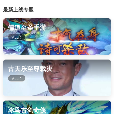
最新上线专题
儒道至圣手游
古天乐至尊裁决
冰鸟古剑奇侠