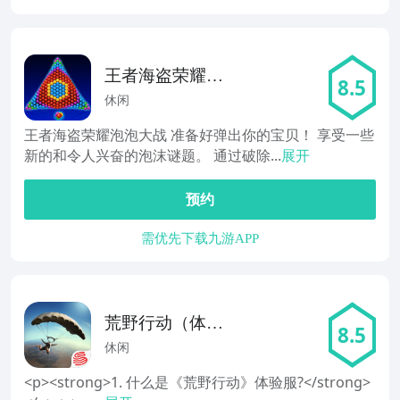
王者海盗荣耀泡
8.5
泡大战
休闲
王者海盗荣耀泡泡大战 准备好弹出你的宝贝！ 享受一些
新的和令人兴奋的泡沫谜题。 通过破除...
展开
预约
需优先下载九游APP
荒野行动（体验
8.5
服）
休闲
<p><strong>1. 什么是《荒野行动》体验服?</strong>