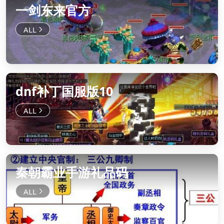
一剑东来官方
dnf补丁国服版10
秦朝霸业手游礼品码