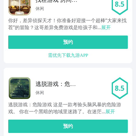
8.5
戏
休闲
你好，差异侦探天才！你准备好迎接一个超棒“大家来找
茬”的冒险？这哥差异免费游戏是给孩子和...
展开
预约
需优先下载九游APP
逃脱游戏：危险
8.5
游戏
休闲
逃脱游戏：危险游戏 这是一款考验头脑风暴的危险游
戏。 你在一个黑暗的地域里迷路了。在迷茫...
展开
预约