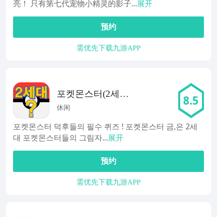
亮！ 只有第七代宠物小精灵的影子...
展开
预约
需优先下载九游APP
포켓몬스터(2세
8.5
대) 그림자 퀴즈-
休闲
퀴즈퀴즈,퀴즈,게
포켓몬스터 덕후들의 필수 퀴즈 ! 포켓몬스터 금,은 2세
임
대 포켓몬스터들의 그림자...
展开
预约
需优先下载九游APP