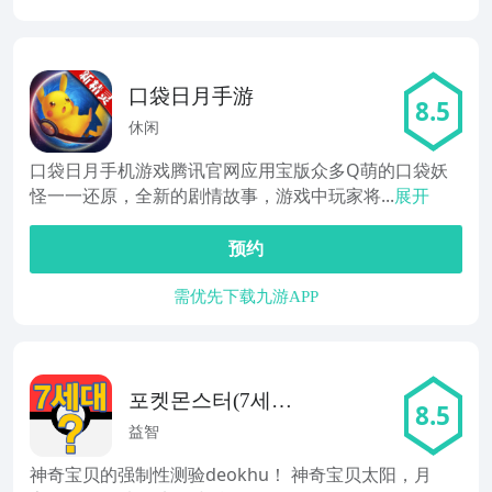
口袋日月手游
8.5
休闲
口袋日月手机游戏腾讯官网应用宝版众多Q萌的口袋妖
怪一一还原，全新的剧情故事，游戏中玩家将...
展开
预约
需优先下载九游APP
포켓몬스터(7세
8.5
대) 그림자 퀴즈-
益智
퀴즈퀴즈,퀴즈,게
神奇宝贝的强制性测验deokhu！ 神奇宝贝太阳，月
임