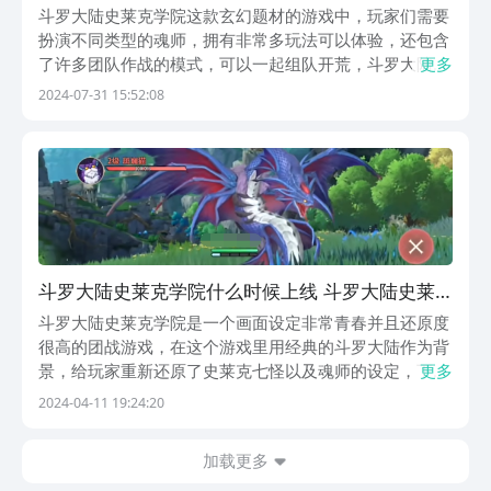
莱克学院幽冥灵猫教程
斗罗大陆史莱克学院这款玄幻题材的游戏中，玩家们需要
扮演不同类型的魂师，拥有非常多玩法可以体验，还包含
了许多团队作战的模式，可以一起组队开荒，斗罗大陆史
更多
莱克学院幽冥灵猫怎么样？可能许多玩家对于这个职业并
2024-07-31 15:52:08
不是特别的了解，作为一款非常强大的职业之一，他的操
作手法还是比较重要的，可以更好的来进行战斗对抗，
强...
斗罗大陆史莱克学院什么时候上线 斗罗大陆史莱
克学院上线时间
斗罗大陆史莱克学院是一个画面设定非常青春并且还原度
很高的团战游戏，在这个游戏里用经典的斗罗大陆作为背
景，给玩家重新还原了史莱克七怪以及魂师的设定，下面
更多
来看的是斗罗大陆史莱克学院什么时候上线，迫不及待想
2024-04-11 19:24:20
要体验游戏的玩家，可以看一下具体的上线时间。《斗罗
大陆：史莱克学院》最新预约下载地址》》》》》#斗
加载更多
罗...