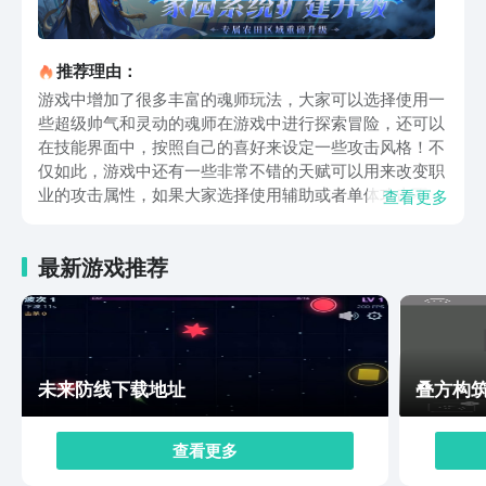
推荐理由：
游戏中增加了很多丰富的魂师玩法，大家可以选择使用一
些超级帅气和灵动的魂师在游戏中进行探索冒险，还可以
在技能界面中，按照自己的喜好来设定一些攻击风格！不
仅如此，游戏中还有一些非常不错的天赋可以用来改变职
业的攻击属性，如果大家选择使用辅助或者单体攻击不厉
查看更多
害的职业，那么就可以通过天赋玩法来进行一个调整！在
搭配上一些合适的魂师，那么效果会更加的好！游戏整体
最新游戏推荐
的画风是偏向现代风格的，一些建筑的建模还算比较宏
观，毕竟这款游戏目前还在测试阶段，小编也是实事求是
给大家介绍一下游戏中最真实的表现，大家在战斗过程
中，可以发现一些背景音乐会随着战斗进程而发生改变！
本次主要是给大家解答斗罗大陆史莱克学院怎么下载的一
些相关问题，这款游戏的自由度还是非常的不错的，虽然
未来防线下载地址
叠方构
游戏中并不是完全意义上的开放世界，但是在一些设定
上，还是值得大家去体验的！
查看更多