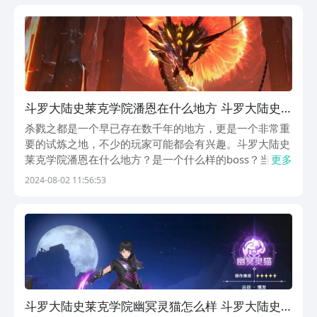
斗罗大陆史莱克学院潘恩在什么地方 斗罗大陆史
莱克学院潘恩盘点
杀戮之都是一个早已存在数千年的地方，更是一个非常重
要的试炼之地，不少的玩家可能都会有兴趣。斗罗大陆史
莱克学院潘恩在什么地方？是一个什么样的boss？当大家
更多
在看完之后才能明白这一方面的介绍，有兴趣的朋友就一
2024-08-02 11:56:53
起来跟着看一下。潘恩是一个巨头，主要的位置就在新的
主线剧情中，是在杀戮之都，这本身就是一个不存在...
斗罗大陆史莱克学院幽冥灵猫怎么样 斗罗大陆史