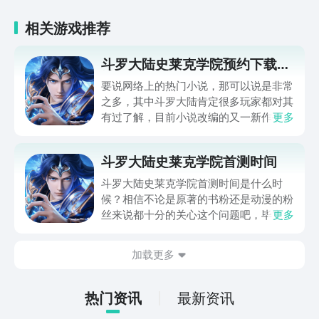
相关游戏推荐
斗罗大陆史莱克学院预约下载地
址
要说网络上的热门小说，那可以说是非常
之多，其中斗罗大陆肯定很多玩家都对其
有过了解，目前小说改编的又一新作手游
更多
即将上线。那么，斗罗大陆史莱克学院预
约下载哪有？这款游戏已经开始测试了
斗罗大陆史莱克学院首测时间
吗？游戏本身的玩法是什么样的？和原著
差别大吗？对于这些问题，就让我们一起
斗罗大陆史莱克学院首测时间是什么时
进入到下文之中为大家说明吧。
候？相信不论是原著的书粉还是动漫的粉
丝来说都十分的关心这个问题吧，毕竟在
更多
首测的时候可以抢一下资格的，具体的时
间其实就是10月19号了，已经非常的接
加载更多
近了，那么想要快人一步的话，大家可以
先行预约一下，到时候会有短信提醒伙伴
们下载的哦。
热门资讯
最新资讯