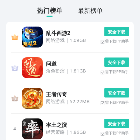
热门榜单
最新榜单
安 全 下 载
乱斗西游2
网络游戏
|
1.09GB
需下载PP助手
安 全 下 载
问道
角色扮演
|
1.81GB
需下载PP助手
安 全 下 载
王者传奇
网络游戏
|
52.22MB
需下载PP助手
安 全 下 载
率土之滨
4
经营策略
|
1.86GB
需下载PP助手