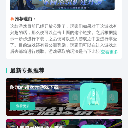
推荐理由：
这款游戏目前已经开放公测了，玩家们如果对于这游戏有
兴趣的话，那么便可以点击上面的这个链接。之后根据提
示一步步进行下载，之后便可以进入游戏之中去进行享受
了。目前游戏还有着公测奖励，玩家们可以在进入游戏之
后去邮箱进行领取。游戏采取的玩法是当下比较流行的
查看更多
MMORPG模式。我们所扮演的角色是诺丁学院的一位普
通的学生。我们会一路跟随主角的脚步，去体验斗罗大陆
最新专题推荐
波澜壮阔的剧情。在此期间我们也会不断的成长，直至最
后成为独当一面的强者。一开始我们需要根据武魂来选择
自己的职业，比如蓝银草就属于控制类的职业。而白虎则
耐玩的超次元游戏下载
是属于肉盾职业。我们可以根据自身所擅长的来选择适合
自己的职业，之后可以正式开启自身的旅程。前期我们跟
随任务来走，一方面是让我们自己熟悉游戏的操作情况。
查看更多
另一方面是可以收集不错的资源。前期我们所收集到的资
源不要乱用，我们在中期会大量使用，所以一开始就需要
储存下来。以上这些便是斗罗大陆史莱克学院内测下载的
详细解答。这款游戏的玩法会越来越丰富。玩家们在前期