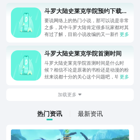
斗罗大陆史莱克学院预约下载地
址
要说网络上的热门小说，那可以说是非常
之多，其中斗罗大陆肯定很多玩家都对其
有过了解，目前小说改编的又一新作手游
更多
即将上线。那么，斗罗大陆史莱克学院预
约下载哪有？这款游戏已经开始测试了
斗罗大陆史莱克学院首测时间
吗？游戏本身的玩法是什么样的？和原著
差别大吗？对于这些问题，就让我们一起
斗罗大陆史莱克学院首测时间是什么时
进入到下文之中为大家说明吧。
候？相信不论是原著的书粉还是动漫的粉
丝来说都十分的关心这个问题吧，毕竟在
更多
首测的时候可以抢一下资格的，具体的时
间其实就是10月19号了，已经非常的接
加载更多
近了，那么想要快人一步的话，大家可以
先行预约一下，到时候会有短信提醒伙伴
们下载的哦。
热门资讯
最新资讯