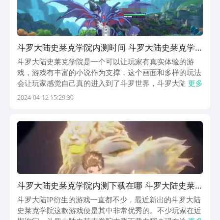
斗罗大陆史莱克学院内测时间 斗罗大陆史莱克学
院什么时候测试
斗罗大陆史莱克学院是一个可以让玩家有真实体验的游
戏，游戏有丰富的小说作为支撑，这个画面和多样的玩法
会让玩家感觉自己真的进入到了斗罗世界，斗罗大陆史莱
更多
克学院内测时间是很多斗罗大陆忠实爱好者想要了解的内
2024-04-12 15:29:30
容，如果有对这个游戏感兴趣的《斗罗大陆：史莱克学
院》最新预约下载地址》》》》》#斗罗大陆：史莱克学
院#...
斗罗大陆史莱克学院内测下载在哪 斗罗大陆史莱
克学院内测版下载安装链接盘点
斗罗大陆IP衍生的游戏一直都不少，最近新出的斗罗大陆
史莱克学院这款游戏便是其中非常优秀的。不少玩家在近