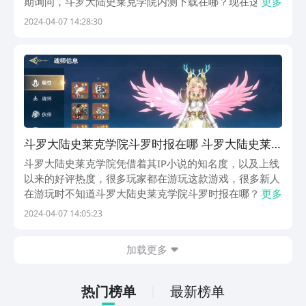
期询问，斗罗大陆史莱克学院内测下载在哪？现在这款游
更多
戏的内测已经结束了，大家可以直接通过下面的链接来下
2024-04-07 14:28:30
载其最新的正式版本。【斗罗大陆：史莱克学院】最新版
下载》》》》》#斗罗大陆：史莱克学院#《《《《《...
斗罗大陆史莱克学院斗罗时报在哪 斗罗大陆史莱
克学院斗罗时报位置推荐
斗罗大陆史莱克学院凭借着其IP小说的知名度，以及上线
以来的好评热度，很多玩家都在游玩这款游戏，很多新人
在游玩时不知道斗罗大陆史莱克学院斗罗时报在哪？本文
更多
就给大家分享一下斗罗时报的位置，希望能给到大家帮
2024-04-07 14:05:23
助。首先斗罗时报是一个可以让玩家们及时了解到最新活
动以及最新情报的新闻，这个新闻的具体位置在游戏的
加载更多
主...
热门榜单
最新榜单