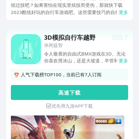
炫过技吧？如果害怕在现实里炫技而受伤，那就快下载
2023酷炫好玩的自行车游戏吧。这些需要技巧的自行车
更多
游戏还可以让玩家锻炼一下自己的自行车技术，说不定哪
一天也能在现实中酷炫地骑行呢。下面这些自行车游戏就
是小编为大家精心挑选的2023自行车游戏。
NO.
1
3D模拟自行车越野
休闲益智
令人敬畏的自由式BMX游戏在3D。无论
你喜欢滑冰山，还是大坡道，半管和碗，
更多
这个游戏都有，完全免费！做手册，幻灯
片，翻转技巧，抓住，以及你可以想象的
人气下载榜TOP100，当前已有7人订阅
所有其他技巧，并将它们排在一起，用于
疯狂组合，如专家！
高 速 下 载
优先用九游APP下载