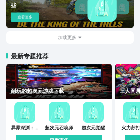
些
查看更多
加载更多
最新专题推荐
耐玩的超次元游戏下载
三人同
异界深渊：觉
超次元召唤师
超次元觉醒
火力苏打
醒
查看更多