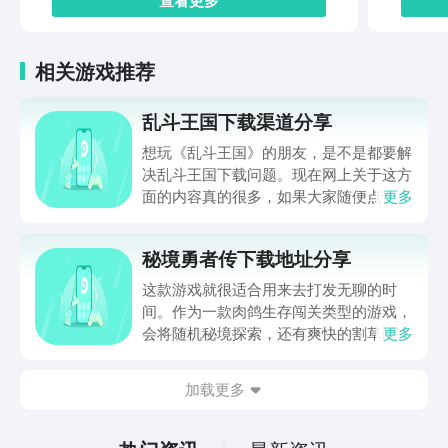
相关游戏推荐
乱斗王国下载渠道分享
想玩《乱斗王国》的朋友，是不是都要解
决乱斗王国下载问题。现在网上关于这方
面的内容真的很多，如果大家随便点击陌
更多
生链接，就很容易遇到安装包信息不完整
的情况。想省去这些麻烦，直接通过九游
秘境勇者传下载地址分享
app进行下载会更加方便，九游是手游福
利最多的游戏平台，在这里不仅能够看到
这款游戏就很适合用来去打发无聊的时
游戏资源，还能及时查看后续的消息、活
间。作为一款肉鸽生存闯关类型的游戏，
动内容等相关信息。
会将随机秘境探索，还有爽快的割草闯关
更多
全部都放在一起。秘境勇者传下载地址是
在什么地方呢？玩家只需要通过以下的链
加载更多
接就可以下载。游戏的上手门槛还是比较
低的，一只手就可以操控，很适合用来去
打发无聊的时间，可玩性真的比较高。