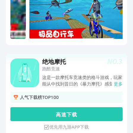
NO.
3
绝地摩托
跑酷竞速
这是一款摩托车竞速类的格斗游戏，玩家
能从中找到昔日的《暴力摩托》感觉。在
更多
游戏中玩家可以驾驶摩托车并使用武器进
行格斗，并且游戏还具有一个复杂的战斗
人气下载榜TOP100
系统，包括反击和漂移。 这是一款与众
不同的摩托车竞速游戏，非常刺激，相较
高 速 下 载
于其他游戏而言拥有更精致的画面，更更
丰富的内容，更酷炫的打斗，将带给玩家
优先用九游APP下载
更好的体验。