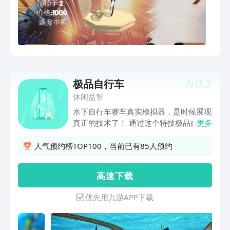
NO.
2
极品自行车
休闲益智
水下自行车赛车真实模拟器，是时候展现
真正的技术了！ 通过这个特技极品自行
更多
车冒险模拟器游戏开始你的水下旅程，探
索海底世界，潜入海底参加最疯狂的自行
人气预约榜TOP100，当前已有85人预约
车比赛！ 是的，你没有误解，骑自行
车！在海底世界！ 是时候把最大胆的幻
高 速 下 载
想变成现实了。 开始一个令人兴奋的旅
程! 成为最好的水下骑手！
优先用九游APP下载