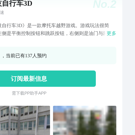
No.
2
技自行车3D
速
技自行车3D》是一款摩托车越野游戏。游戏玩法很简
左侧是平衡控制按钮和跳跃按钮，右侧则是油门与刹
更多
至于游戏的目的也很简单，安全的驾驶摩托车通过崎岖
段即可。
0 ，当前已有137人预约
订阅最新信息
需 下 载 P P 助 手 A P P