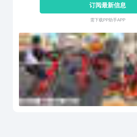
订阅最新信息
需 下 载 P P 助 手 A P P