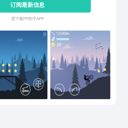
订阅最新信息
需 下 载 P P 助 手 A P P