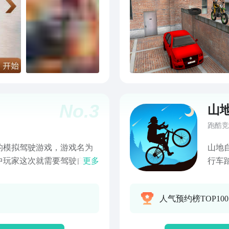
No.
3
山
跑酷竞
的模拟驾驶游戏，游戏名为
山地
中玩家这次就需要驾驶自行
更多
行车
这款游戏的玩法很简单，游
赛车
来是非常耐玩的那种。
来探
人气预约榜TOP10