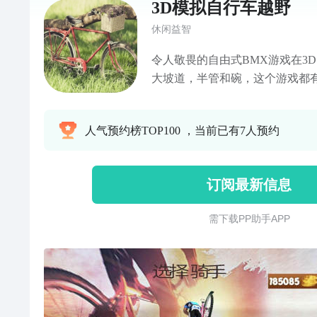
3D模拟自行车越野
休闲益智
令人敬畏的自由式BMX游戏在3
大坡道，半管和碗，这个游戏都
灯片，翻转技巧，抓住，以及你
并将它们排在一起，用于疯狂组
人气预约榜TOP100 ，当前已有7人预约
订阅最新信息
需 下 载 P P 助 手 A P P