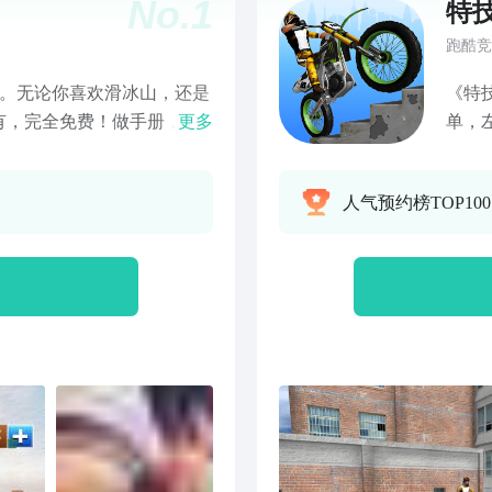
No.
1
特
跑酷竞
D。无论你喜欢滑冰山，还是
《特
有，完全免费！做手册，幻
更多
单，
可以想象的所有其他技巧，
车。
合，如专家！
的地
人气预约榜TOP10