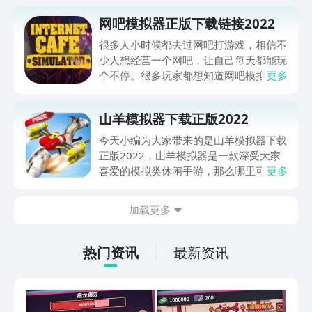
网吧模拟器正版下载链接2022
很多人小时候都去过网吧打游戏，相信不
少人想经营一个网吧，让自己每天都能玩
个不停。很多玩家都想知道网吧模拟器正
更多
版下载链接2022，接下来小编带来了网
吧模拟器下载安装教程，游戏里面有各种
山羊模拟器下载正版2022
仿真网吧经营模式，喜欢这种经营题材的
玩家可以去九游下载预约该游戏哦，一起
今天小编为大家带来的是山羊模拟器下载
来看看吧！
正版2022，山羊模拟器是一款深受大家
喜爱的模拟类休闲手游，那么哪里可以找
更多
到这款游戏的最新版本下载链接呢？接下
来小编就来为大家介绍如何下载这款游
加载更多
戏，如果你感兴趣的话就来一起看看吧！
热门资讯
最新资讯