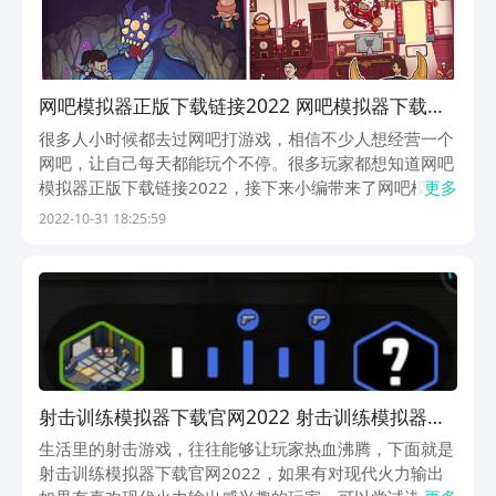
网吧模拟器正版下载链接2022 网吧模拟器下载安
装攻略
很多人小时候都去过网吧打游戏，相信不少人想经营一个
网吧，让自己每天都能玩个不停。很多玩家都想知道网吧
模拟器正版下载链接2022，接下来小编带来了网吧模拟
更多
器下载安装教程，游戏里面有各种仿真网吧经营模式，喜
2022-10-31 18:25:59
欢这种经营题材的玩家可以去九游下载预约该游戏哦，一
起来看看吧！
射击训练模拟器下载官网2022 射击训练模拟器下
载攻略
生活里的射击游戏，往往能够让玩家热血沸腾，下面就是
射击训练模拟器下载官网2022，如果有对现代火力输出