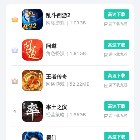
高 速 下 载
乱斗西游2
网络游戏
|
1.09GB
需下载九游
高 速 下 载
问道
角色扮演
|
1.81GB
需下载九游
高 速 下 载
王者传奇
网络游戏
|
52.22MB
需下载九游
高 速 下 载
率土之滨
4
经营策略
|
1.86GB
需下载九游
高 速 下 载
蜀门