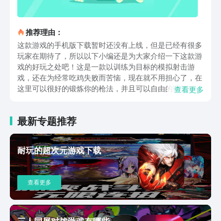
推荐理由：
这款游戏的手机版下载暂时还没有上线，但是已经有很多
玩家在期待了，所以以下小编还是为大家介绍一下这款游
戏的好玩之处吧！这是一款以训练为目标的模拟射击游
戏，还在为经常吃鸡失败而苦恼，现在就不用担心了，在
这里可以很好的锻炼你的枪法，并且可以自由的调节难
查看更多
度，第一视角和第三视角也可以随意切换，只需要在这里
不断的练习就可以提高你的射击精准度，还可以摸索出各
最新专题推荐
种关于枪械使用的小技巧，轻轻松松就成为玩枪的高手，
在这里，你可以很好的训练自己的射击技巧啦。为了让新
手们更快的适应，刚开始的时候速度和频率都比较低，难
耐玩的超次元游戏下载
度提升之后会越来越快，这也是高手们的进阶技巧，虽然
没有联机玩法但是同样有排行榜，上面记录了大家的最高
成绩哦！横版设计加上虚拟摇杆操控，完全符合当下最火
查看更多
爆的枪战手游的操作方式，多样的武器可以自由选择，不
同的属性和后坐力带来的体验会更加真实，无限的子弹任
你随意设计，反正就是当做练级来用，一切看最终的结果
就可以了。本期为大家带来的正版射击训练模拟器下载
三人同屏对战游戏有哪些