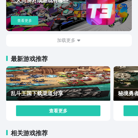
2022相关内容就是以上这些啦，如果有比较喜欢玩枪战
游戏想要练习枪战射击手感准度的大家可以期待一下这款
游戏的发布消息哦！
查看更多
加载更多
最新游戏推荐
乱斗王国下载渠道分享
秘境勇
查看更多
相关游戏推荐