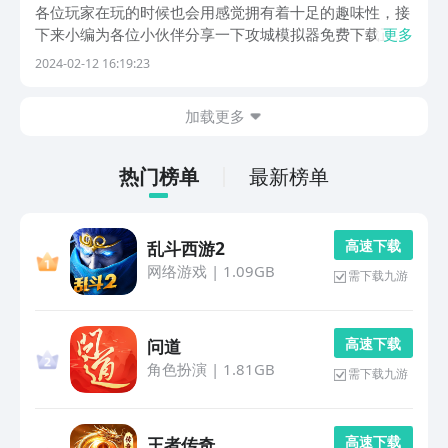
各位玩家在玩的时候也会用感觉拥有着十足的趣味性，接
下来小编为各位小伙伴分享一下攻城模拟器免费下载正
更多
版。游戏当中拥有着操作兵种，并且每一个兵种也都拥有
2024-02-12 16:19:23
着独特的特点，各位玩家都可以跟随着自己的喜好前去尝
试，各位玩家如果感兴趣就可以跟随着小兵的步伐一同来
加载更多
了...
热门榜单
最新榜单
高 速 下 载
乱斗西游2
网络游戏
|
1.09GB
需下载九游
高 速 下 载
问道
角色扮演
|
1.81GB
需下载九游
高 速 下 载
王者传奇