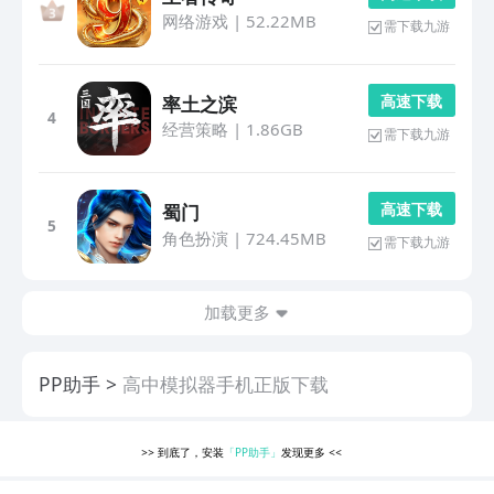
网络游戏
|
52.22MB
需下载九游
高 速 下 载
率土之滨
4
经营策略
|
1.86GB
需下载九游
高 速 下 载
蜀门
5
角色扮演
|
724.45MB
需下载九游
加载更多
PP助手
高中模拟器手机正版下载
>>
到底了，安装
「PP助手」
发现更多
<<