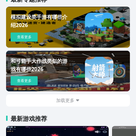
局，让你更好的体验整个高中的校园生活。上课迟到，食
堂打饭，帮助同学，比试篮球，校园运动会，甚至还有经
模拟建设类手游有哪些介
典的小卖铺集卡和欢乐游戏厅。游戏里有着丰富的npc还
绍2026
有许许多多的特殊事件等着你去触发与发现，你可以在校
园内里随便活动，还可以去商店里购买各种道具，同时完
查看更多
成任务也会获得奖励哟！一样的时代，不一样的模拟与节
奏简直让人欲罢不能，不会让你觉得很无聊，反而充满无
限的欢乐与乐趣。以上就是“高中校园模拟器下载手机正
版”的相关内容了，该游戏全新的模拟玩法，福利与体验
和弓箭手大作战类似的游
也是比较多的哦!超值的决定与体验也会是你们的最爱
戏有哪些2026
哟！模拟与体验将会变得更加多姿多彩，享受属于你的欢
乐时光吧。喜欢模拟类的同学一定不会想错过的，所以喜
查看更多
欢的小伙伴赶紧点击前文链接下载吧！
加载更多
最新游戏推荐