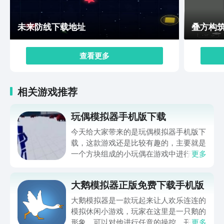
未来防线下载地址
叠方构
查看更多
相关游戏推荐
玩偶模拟器手机版下载
今天给大家带来的是玩偶模拟器手机版下
载，这款游戏还是比较有趣的，主要就是
一个方块组成的小玩偶在游戏中进行赛
更多
跑，最先跑到终点就可以获得胜利。因为
身体像个玩够所以跑起来是非常魔性搞笑
大鹅模拟器正版免费下载手机版
的，所以喜欢解压小游戏的小伙伴可以一
起看看这款游戏正版下载地址分享，下载
大鹅模拟器是一款玩起来让人欢乐连连的
下来打法时间非常不错。
模拟休闲小游戏，玩家在这里是一只鹅的
形象，可以对他进行任意的操控，开启各
更多