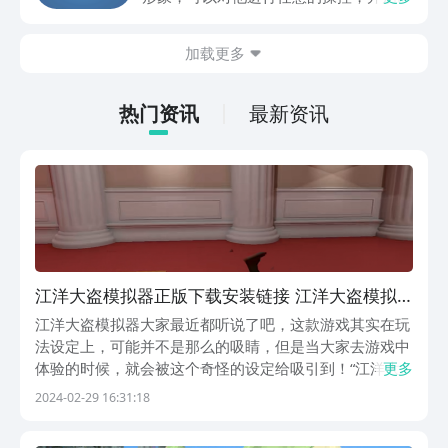
种破坏事情的体验，更好的释放各种天性
来制造各类麻烦。那么大鹅模拟器正版免
加载更多
费下载手机版哪里获取地址呢？如果对这
款游戏有非常强烈的兴趣，那么就跟随小
编继续看下面的精彩内容吧。
热门资讯
最新资讯
江洋大盗模拟器正版下载安装链接 江洋大盗模拟
器正版下载链接
江洋大盗模拟器大家最近都听说了吧，这款游戏其实在玩
法设定上，可能并不是那么的吸睛，但是当大家去游戏中
体验的时候，就会被这个奇怪的设定给吸引到！“江洋大
更多
盗模拟器正版下载地址”也是小编这一次要给大家详细分
2024-02-29 16:31:18
享的，现在就跟着小编一起来学习一下游玩技巧吧！【江
洋大盗模拟器】最新版下载预约地址：》》》》》#江