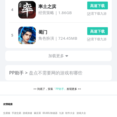
高 速 下 载
率土之滨
4
经营策略
|
1.86GB
需下载九游
高 速 下 载
蜀门
5
角色扮演
|
724.45MB
需下载九游
加载更多
PP助手
盘点不需要网的游戏有哪些
>>
到底了，安装
「PP助手」
发现更多
<<
友情链接
交易猫
手游交易
游戏加速
豌豆荚
BIUBIU加速器
九游
软件大全
游戏大全