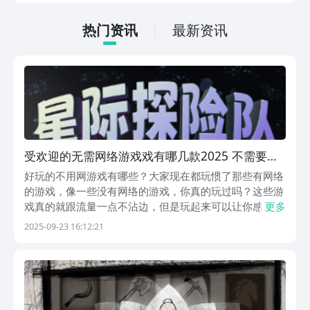
低的，一只手就可以操控，很适合用来去
打发无聊的时间，可玩性真的比较高。
热门资讯
最新资讯
受欢迎的无需网络游戏戏有哪几款2025 不需要网
的火爆的游戏分享
好玩的不用网游戏有哪些？大家现在都玩惯了那些有网络
的游戏，像一些没有网络的游戏，你真的玩过吗？这些游
戏真的就跟流量一点不沾边，但是玩起来可以让你感觉愉
更多
悦。如果你不信的话，下面就带你一起去到这些没有网络
2025-09-23 16:12:21
但有趣的世界里面探索一番吧。1、《星际探险队》手游
为各位小伙伴打造了一个充满未知的星际世界。在这片
浩...