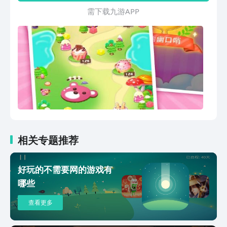
在你眼前！ 可以说，这是一种无以伦比
需 下 载 九 游 A P P
的游戏体验！ 另外，游戏中还有宠物养
成以及换装系统，在拼图探险中，数数窗
外的浪花，抚摸下呆萌的小宠物（别摸
头，会长不高的ㄟ(▔︵▔ㄟ) ），也会别
有一番风趣。
相关专题推荐
好玩的不需要网的游戏有
哪些
查看更多