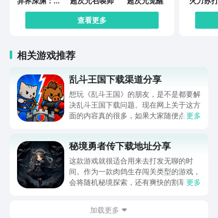
异界深渊：觉
超次元召唤师
超次元觉醒
火力苏打
醒
查看更多
相关游戏推荐
乱斗王国下载渠道分享
想玩《乱斗王国》的朋友，是不是都要解
决乱斗王国下载问题。现在网上关于这方
面的内容真的很多，如果大家随便点击陌
更多
生链接，就很容易遇到安装包信息不完整
的情况。想省去这些麻烦，直接通过九游
秘境勇者传下载地址分享
app进行下载会更加方便，九游是手游福
利最多的游戏平台，在这里不仅能够看到
这款游戏就很适合用来去打发无聊的时
游戏资源，还能及时查看后续的消息、活
间。作为一款肉鸽生存闯关类型的游戏，
动内容等相关信息。
会将随机秘境探索，还有爽快的割草闯关
更多
全部都放在一起。秘境勇者传下载地址是
在什么地方呢？玩家只需要通过以下的链
加载更多
接就可以下载。游戏的上手门槛还是比较