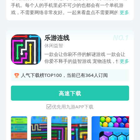
手机。每个人的手机里必不可少的也都会有一个单机游
戏，不需要网络非常友好。一起来看盘点不需要网的游戏
更多
有哪些，游戏随时随地都能玩，尤其适合火车或者公交这
种信号不好的地方，能够打发时间，同时有的游戏也可以
锻炼自己的记忆力。
NO.
1
乐游连线
休闲益智
一款会让你刷不停的解谜游戏 一款会让
你爱不释手的益智游戏 宠物连线，怪兽
更多
乐园，欢乐宝宝连连看~ 高到1200多关
卡等你挑战，你会发现脑力根本不够
人气下载榜TOP100，当前已有364人订阅
用…… 【游戏特色】 1、简约的点线设
计. 2、流畅爽快的连线游戏体验 3、七
高 速 下 载
大难度选择，从容易到大师 4、玩法简
单易懂，立即上手不是问题！ 5、支持
优先用九游APP下载
QQ、微信、短信、邮件分享功能. 乐游
连线由简单到困难，让你欲罢不能哦！