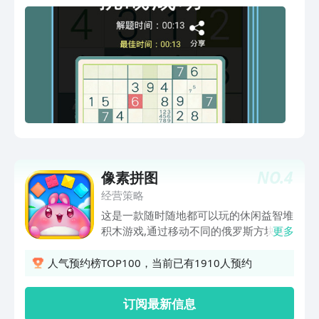
现一次，即可完成挑战。 四宫格数独和
六宫格对应的只是难度的变化，规则基本
NO.
4
像素拼图
经营策略
这是一款随时随地都可以玩的休闲益智堆
积木游戏,通过移动不同的俄罗斯方块成
更多
功拼图不同的像素物体！ 但是，要想玩
的HAPPY,还是需要动一点小脑筋！ 你要
人气预约榜TOP100，当前已有1910人预约
做的就是根据一幅画像的投影来推测原
图！ 只要将屏幕下方的各种色块全部放
订阅最新信息
入投影中的正确位置，原画就会立刻出现