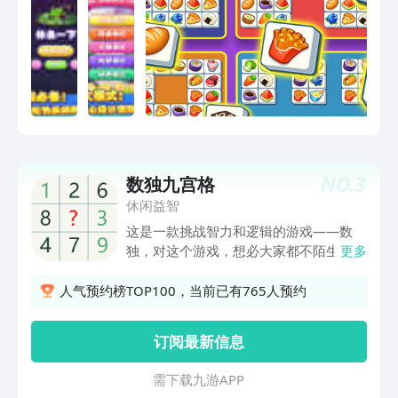
NO.
3
数独九宫格
休闲益智
这是一款挑战智力和逻辑的游戏——数
独，对这个游戏，想必大家都不陌生了，
更多
最经典的九宫格数独，还有简单的四宫格
六宫格，满足你循序渐进的逻辑挑战！
人气预约榜TOP100，当前已有765人预约
游戏规则： 九宫格数独的每一宫又分为
九个小格。在这八十一格中给出一定的已
订阅最新信息
知数字和解题条件，利用逻辑和推理，在
其他的空格上填入1-9的数字。使1-9每个
需 下 载 九 游 A P P
数字在每一行、每一列和每一宫中都只出