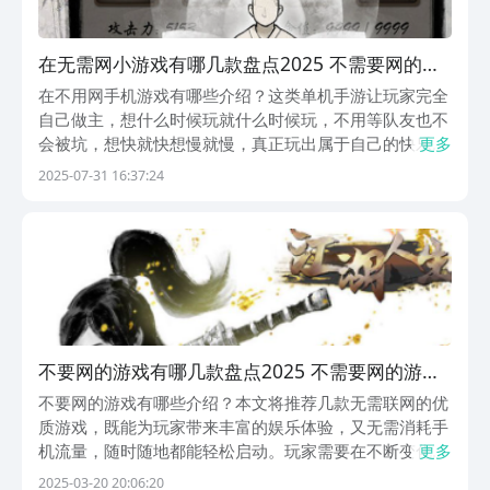
在无需网小游戏有哪几款盘点2025 不需要网的手
机游戏榜单
在不用网手机游戏有哪些介绍？这类单机手游让玩家完全
自己做主，想什么时候玩就什么时候玩，不用等队友也不
会被坑，想快就快想慢就慢，真正玩出属于自己的快乐。
更多
特别是那些小团队精心打造的手游，每个细节都藏着开发
2025-07-31 16:37:24
者的巧思，能让你体验到市面上找不到的新鲜感。这种完
全自己掌控的感觉特别棒，既不用跟人吵架甩锅，又能
一...
不要网的游戏有哪几款盘点2025 不需要网的游戏
合辑
不要网的游戏有哪些介绍？本文将推荐几款无需联网的优
质游戏，既能为玩家带来丰富的娱乐体验，又无需消耗手
机流量，随时随地都能轻松启动。玩家需要在不断变化的
更多
地铁轨道上躲避障碍，收集金币，体验速度与激情的碰
2025-03-20 20:06:20