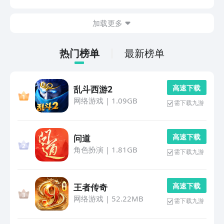
撞。1、《江湖人生》玩家可自由选择多种习武路径，涵
盖刀、剑、枪、棍等各类兵器，每种武器皆具备独特的攻
加载更多
击...
热门榜单
最新榜单
高 速 下 载
乱斗西游2
网络游戏
|
1.09GB
需下载九游
高 速 下 载
问道
角色扮演
|
1.81GB
需下载九游
高 速 下 载
王者传奇
网络游戏
|
52.22MB
需下载九游