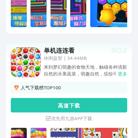
NO.
2
单机连连看
休闲益智
|
34.44MB
来到梦幻萌趣的食物天地，触碰各种清新
自然的水果蔬菜，萌趣自然，缤纷可口，
更多
水果连线，让我们一起来水果连连看吧！
游戏特色： 1、多种纷乱香甜的水果、
人气下载榜TOP100
清新自然的蔬菜以及香甜可口的点心，萌
萌哒让你爱不释手。 2、多种模式玩翻
高 速 下 载
天！休闲模式、极速模式、无限模式、地
狱模式、经典模式… 3、详细直观的画面
优先用九游APP下载
操作指导，立即上手SO EASY! 模式多、
玩法多、萌物多！！高分不易。敢来挑
战？