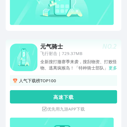
NO.
2
元气骑士
飞行射击
|
729.37MB
全新搜打撤赛季来袭，搜刮物资、打败怪
物、逃离疯猴岛！「特种骑士部队」
更多
&「枭首者」加入常驻，「超界者」新技
能与新皮肤解锁，全新高能肉鸽冒险，等
人气下载榜TOP100
你来挑战！ 世界危在旦夕，你能否打败
怪兽、守护魔法石，保护世界？这里是简
高 速 下 载
单上手、纯粹又好玩的国产像素地牢
Roguelike弹幕射击爽游《元气骑士》！
优先用九游APP下载
探索地牢，搜集各种奇异的武器，战爆小
怪兽！邀请好友联机，搭子作伴、休闲闯
关更轻松！