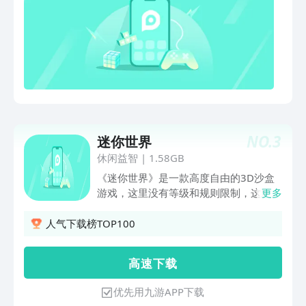
NO.
3
迷你世界
休闲益智
|
1.58GB
《迷你世界》是一款高度自由的3D沙盒
游戏，这里没有等级和规则限制，这里没
更多
有特定的玩法。在这个新的世界中，你能
暂时抛开现实的纷纷扰扰，在这个新的世
人气下载榜TOP100
界，你能过着平凡轻松的农家生活，也能
过着紧张刺激的冒险生活。最后还可以把
高 速 下 载
你的世界分享给其他小伙伴，一起欢乐。
优先用九游APP下载