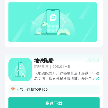
NO.
4
地铁跑酷
跑酷竞速
|
603.01MB
《地铁跑酷》开罗秘境开启！穿越千年法
老文明，探索神秘沙海遗迹。爱玛电动车
更多
联动带来限定福利，全新角色、特色玩法
与丰富奖励等你体验！
人气下载榜TOP100
高 速 下 载