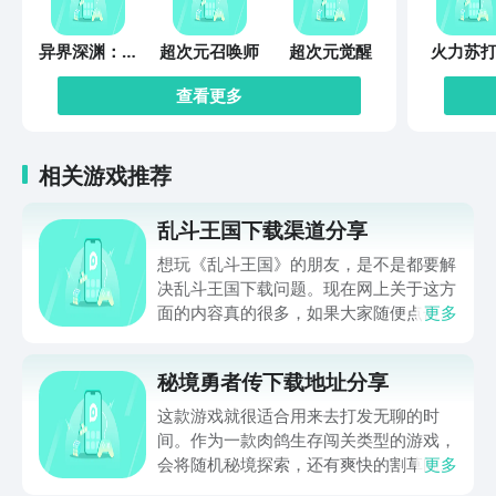
异界深渊：觉
超次元召唤师
超次元觉醒
火力苏打
醒
查看更多
相关游戏推荐
乱斗王国下载渠道分享
想玩《乱斗王国》的朋友，是不是都要解
决乱斗王国下载问题。现在网上关于这方
面的内容真的很多，如果大家随便点击陌
更多
生链接，就很容易遇到安装包信息不完整
的情况。想省去这些麻烦，直接通过九游
秘境勇者传下载地址分享
app进行下载会更加方便，九游是手游福
利最多的游戏平台，在这里不仅能够看到
这款游戏就很适合用来去打发无聊的时
游戏资源，还能及时查看后续的消息、活
间。作为一款肉鸽生存闯关类型的游戏，
动内容等相关信息。
会将随机秘境探索，还有爽快的割草闯关
更多
全部都放在一起。秘境勇者传下载地址是