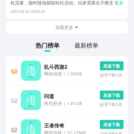
机流量，随时随地都能轻松启动。玩家需要在不断变化的
更多
地铁轨道上躲避障碍，收集金币，体验速度与激情的碰
2025-03-20 20:06:20
撞。1、《江湖人生》玩家可自由选择多种习武路径，涵
盖刀、剑、枪、棍等各类兵器，每种武器皆具备独特的攻
加载更多
击...
热门榜单
最新榜单
高 速 下 载
乱斗西游2
网络游戏
|
1.09GB
需下载九游
高 速 下 载
问道
角色扮演
|
1.81GB
需下载九游
高 速 下 载
王者传奇
网络游戏
|
52.22MB
需下载九游