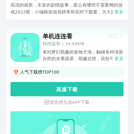
高清的画质，丰富的剧情故事，那么有哪些不需要网的游
戏2022呢，小编根据游戏榜单和实时下载量，为大家整
更多
理出了一些强烈推荐的好玩的单机手游，不玩保证会后
悔，游戏排名不分先后，感兴趣的小伙伴们来一起往下看
看吧！
NO.
1
单机连连看
休闲益智
|
34.44MB
来到梦幻萌趣的食物天地，触碰各种清新
自然的水果蔬菜，萌趣自然，缤纷可口，
更多
水果连线，让我们一起来水果连连看吧！
游戏特色： 1、多种纷乱香甜的水果、
人气下载榜TOP100
清新自然的蔬菜以及香甜可口的点心，萌
萌哒让你爱不释手。 2、多种模式玩翻
高 速 下 载
天！休闲模式、极速模式、无限模式、地
狱模式、经典模式… 3、详细直观的画面
优先用九游APP下载
操作指导，立即上手SO EASY! 模式多、
玩法多、萌物多！！高分不易。敢来挑
战？