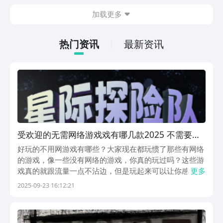
在什么地方呢？玩家只需要通过以下的链
加载更多
接就可以下载。游戏的上手门槛还是比较
低的，一只手就可以操控，很适合用来去
打发无聊的时间，可玩性真的比较高。
热门资讯
最新资讯
受欢迎的无需网络游戏戏有哪几款2025 不需要网
的火爆的游戏分享
好玩的不用网游戏有哪些？大家现在都玩惯了那些有网络
的游戏，像一些没有网络的游戏，你真的玩过吗？这些游
戏真的就跟流量一点不沾边，但是玩起来可以让你感觉愉
更多
悦。如果你不信的话，下面就带你一起去到这些没有网络
2025-09-23 16:12:21
但有趣的世界里面探索一番吧。1、《星际探险队》手游
为各位小伙伴打造了一个充满未知的星际世界。在这片
浩...