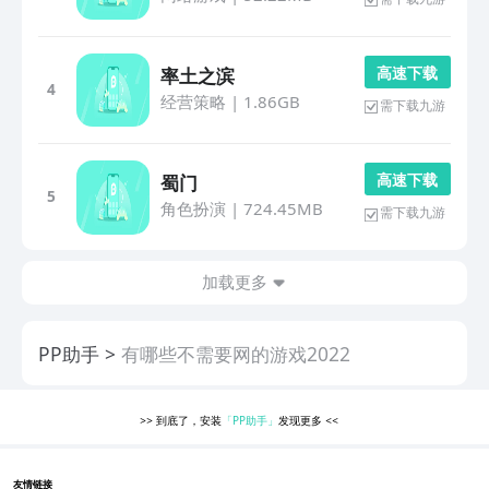
高 速 下 载
率土之滨
4
经营策略
|
1.86GB
需下载九游
高 速 下 载
蜀门
5
角色扮演
|
724.45MB
需下载九游
加载更多
PP助手
有哪些不需要网的游戏2022
>>
到底了，安装
「PP助手」
发现更多
<<
友情链接