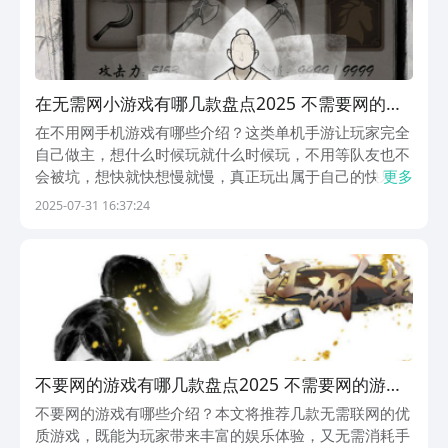
在无需网小游戏有哪几款盘点2025 不需要网的手
机游戏榜单
在不用网手机游戏有哪些介绍？这类单机手游让玩家完全
自己做主，想什么时候玩就什么时候玩，不用等队友也不
会被坑，想快就快想慢就慢，真正玩出属于自己的快乐。
更多
特别是那些小团队精心打造的手游，每个细节都藏着开发
2025-07-31 16:37:24
者的巧思，能让你体验到市面上找不到的新鲜感。这种完
全自己掌控的感觉特别棒，既不用跟人吵架甩锅，又能
一...
不要网的游戏有哪几款盘点2025 不需要网的游戏
合辑
不要网的游戏有哪些介绍？本文将推荐几款无需联网的优
质游戏，既能为玩家带来丰富的娱乐体验，又无需消耗手