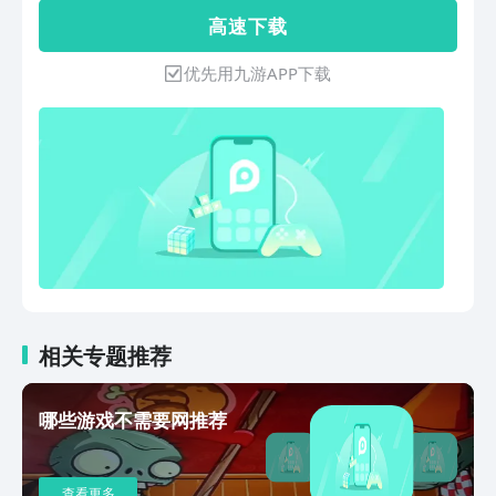
中，玩家们会跟着戴夫、潘妮，一起穿梭
高 速 下 载
不同的时空世界，并带领植物小队粉碎僵
尸们的邪恶计划! 现今，《植物大战僵尸
优先用九游APP下载
2》已有17个时空世界，2个常驻秘境，
和将近300株各具特色的植物！快来加入
这场奇妙时空之旅吧！
相关专题推荐
哪些游戏不需要网推荐
查看更多