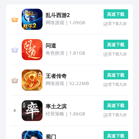
高 速 下 载
乱斗西游2
网络游戏
|
1.09GB
需下载九游
高 速 下 载
问道
角色扮演
|
1.81GB
需下载九游
高 速 下 载
王者传奇
网络游戏
|
52.22MB
需下载九游
高 速 下 载
率土之滨
4
经营策略
|
1.86GB
需下载九游
高 速 下 载
蜀门