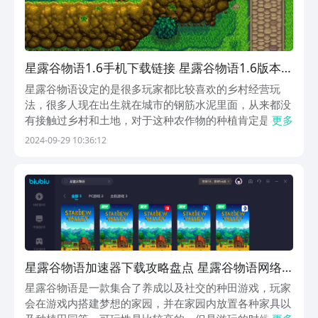
星露谷物语1.6手机下载链接 星露谷物语1.6版本推
荐
星露谷物语设定的是很多玩家都比较喜欢的乡村经营玩
法，很多人现在出生就在城市的钢筋水泥里面，从来都没
有接触过乡村和土地，对于这种农作物的种植肯定是不够
更多
了解的，星露谷物语1.6手机下载链接会在下面分享出
2024-09-29 10:36:12
来，如果比较喜欢这种乡村种植设定的话，那就可以继承
爷爷的农场，然后在这里开启一段崭新的生活。《星露谷
物...
星露谷物语加速器下载攻略盘点 星露谷物语网络
加速器使用分享
星露谷物语是一款集合了养成以及社交的种田游戏，玩家
会在游戏内搭建梦想的家园，并在家园内放置各种家具以