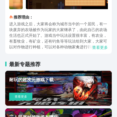
推荐理由：
进入游戏之后，大家将会称为城市当中的一个居民，有一
块废弃的农场被作为玩家的大家继承了，由此自己的农场
生活也正式开始了。游戏当中玩法设置很丰富，有农业，
有畜牧业，有矿业，还有钓鱼等等玩法给到大家，大家可
以对作物进行种植，可以对各种动物家禽进行养殖，可以
查看更多
对各种资源进行采集和收集，同时这些不同的方式来赚
钱，从而去买到更多不同种类的种子，当然日常需要使用
最新专题推荐
的工具也就能有钱买了，还能够新增更多的建筑，正向循
环之后，将自己的农场规模逐步扩大。游戏当中还有季节
的设定，四个季节大家均可以体验，每个不同的季节有不
耐玩的超次元游戏下载
同的天气和相对应的作物，伙伴们需要根据季节的更替，
来决定具体种植什么作物，举例来说的话，春天的时候天
气比较多变，会下雨，会天晴，很多蔬菜水果都是适合种
查看更多
植的；夏天的时候就比较适合西瓜，番茄，玉米等的种植
了。农业和畜牧是比较常见的，还有矿业和钓鱼可以尝
试，大家可以在矿洞里面去发掘各种矿石，甚至是宝石，
可以用来制作很多的装备和工具；可以去河流或者海洋里
三人同屏对战游戏有哪些