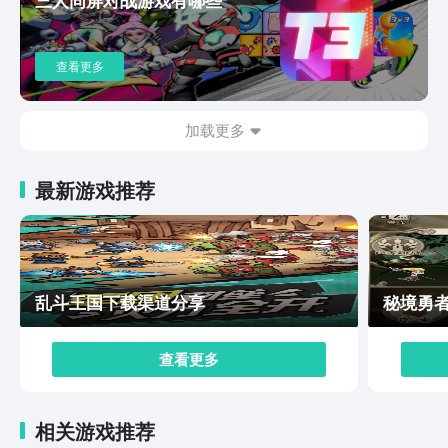
面钓鱼，能够得到各种不同的鱼类，贝壳之类的也可以用
来制作。星露谷物语现在大家都知道在哪可以下载了吧，
该游戏虽然是一个模拟经营的游戏，但是游戏当中的各项
查看更多
玩法都是尽可能的逼真，非常贴近现实生活的，给大家营
造了一个真实的“种田”环境，让大家在繁忙之中在游戏当
中得到一点宁静。
加载更多
最新游戏推荐
乱斗王国下载渠道分享
秘境勇
查看更多
相关游戏推荐