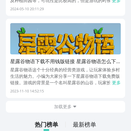
及种植田园等，可玩性是比较高的，但是游玩的时候会因
更多
为网络导致掉线，因此星露谷物语加速器下载教程在哪看
2024-05-10 20:11:29
成立很多人关注的问题，那这里就介绍一下biubiu加速器
的下载教程！【biubiu加速器】最新版下载...
星露谷物语下载不用钱版链接 星露谷物语怎么下
载
星露谷物语这个十分经典的经营类游戏，让玩家体验乡村
生活的魅力。小编为大家分享一下星露谷物语下载免费版
链接。游戏的背景是一个名叫星露谷的山谷，玩家扮演的
更多
主角继承了爷爷的农场，开始了一段全新的冒险。本作的
2023-11-10 14:52:15
特色是开放式的玩法，玩家可以自由地选择农场的发展，
本作还支持多人玩法，让玩家可以与朋友一起享受乡村
加载更多
的...
热门榜单
最新榜单