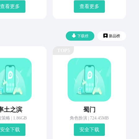
查看更多
查看更多
下载榜
新品榜
TOP5
率土之滨
蜀门
营策略
|
1.86GB
角色扮演
|
724.45MB
安 全 下 载
安 全 下 载