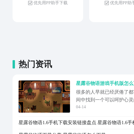
优 先 用 P P 助 手 下 载
优 先 用 P P 助
热门资讯
很多的人早就已经厌倦了都
间中找到一个可以呵护心灵
04-14
一下这款游戏。这款风靡全
更好的体验。先来看一下星
家只需要通过以下的链接就
时随地都可以开启一段治愈