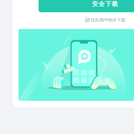
安 全 下 载
与手机多平台消息实时同步，并
出的消息可以查看对方的已读未
优先用PP助手下载
【企业通讯录】支持批量导入员
更方便。2.全方位连接【消息互
或群聊为客户提供服务。【客户
员添加的客户，对离职成员的客
活动信息、产品动态等内容可发
户评论互动。【客户群】企业可
聊、对离职成员管理的群聊再分配
【企业支付】企业可以向外部用
收付款或发送红包。3.集成多款
事发起日程邀约、将聊天中的工
统一管理自己的工作安排。【会
会议，支持300位同事同时参会
容，并为主持人提供了一些管理
作或与同事共同编辑的文档和表
档的内外部访问权限、文档水印