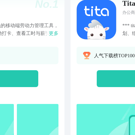
No.
1
Tit
办公商
先的移动端劳动力管理工具，
***
勤打卡、查看工时与薪资；
更多
划、
和请休假、查看劳动力效率
OK
客户提供
人气下载榜TOP10
以多种便捷方式移动考勤，包
目标
钟搞定请假、加班、出差等申
理、关键
勤异常实时推送、快速申诉，
查看
出勤工时和休假额度，掌握出
标地
薪资单 7.避免代打卡：一个
度管
设备需主管审批，有效规避
点工
可快速审核员工请假加班出差
在目
出勤异常 9.考勤点设置：
指数
点，员工在规定区域内打卡
达成
过报表直观查看部门工时状
挑战