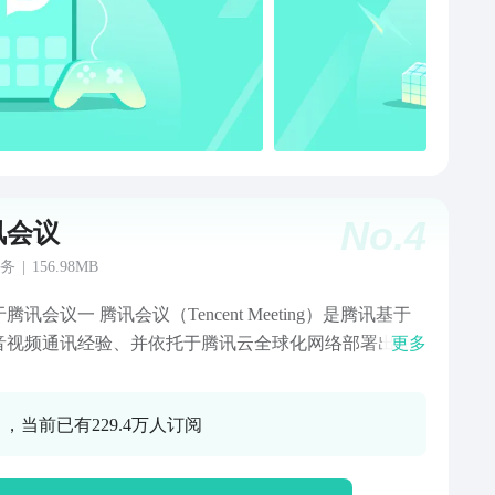
：公司老板/部门领导/直接上级，分别具备不同的查看及
甘特图、看板、风险预
任务分解、项目审批、进度通知提醒、外部协作者、工
复制项目、项目标签等功能 1、里程碑：根据阶段划
作任务，管控时间节点，根据进度自动识别风险状态，
预知风险 2、甘特图：根据任务及状态自动生成甘特图，
切换周期轻松查看工作进度 3、看板管理：根据类型划分
，卡片式查看更一目了然 4、风险预警：预估风险，
No.
4
讯会议
预警 5、复制项目：一键生成同类型项目及分工协作 6、
审批：立项、结项、请假报销等业务类审批 7、项目进度
务
|
156.98MB
提醒：一键提醒成员、项目负责人更新进展 8、项目外部
腾讯会议一 腾讯会议（Tencent Meeting）是腾讯基于
者：邀请公司外部人员参与项目协作 9、统计报表：自动
年音视频通讯经验、并依托于腾讯云全球化网络部署出品
更多
图表统计，快速了解人员分工情况及进展状态，一键导
单易用、高清流畅、安全可靠的云会议协作平台，界面
0、多角色权限：公司老板 / 项目管理员 / 项目负责人等，
，操作简单，在线文档协作、小程序入会、会管会控、
辖范围享有不同的查看和管理权限 三、计划/任务管
 ，当前已有229.4万人订阅
共享等功能一应俱全，让您随时随地、秒级入会，提升
日周月季年计划表、进度更新提醒、量化任务、循环任
效率，从此移动办公、跨企业开会不再是难题！ 智会互
任务工时、任务审批、进展反馈提醒、子任务、任务打
云端开启！ —腾讯会议功能一 【简单易用】 -界面清爽
任务评价、任务沟通、任务进展、计划表共享、计划表