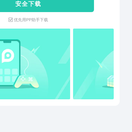
安 全 下 载
，一键预约、发起、加入会议； -在线文档协作，快速激
月季年计划表：按照周期规划自己的工
论； -实时屏幕共享，远程演示如同身临其境； -强大的
、计划表隔级查看：tita上设置汇报关系，上级就可以查
优先用PP助手下载
会控，主持人有序管理会议； 【高清流畅】 -高清画
下属所有计划表中的计划，还可以查看隔级下属的 3、计
视频美颜、背景虚化； -智能消除环境声、键盘声，完美
沟通评价：对计划表制定的情况进行沟通 4、量化任务：
人声。 【稳定可靠】 -腾讯云全球化网络部署，支持海
务设置目标值，根据实际完成值计算出任务进度 5、循环
议并发； -音视频超强抗丢包、视频抗抖动。 【安全保
：对固定周期内需要做的工作派发循环任务，派发一次
 -腾讯云七大安全实验室，提供全面的安全防护。 —联
以做到按期布置 6、任务工时：对任务设置预估工时，负
— 腾讯会议官网：meeting.qq.com 客服电话：
可以填写实际工时，对比工作效率 7、任务审批：上级可
9700700 如果您觉得腾讯会议还不错，请给我们赏个五星
置任务变动审批要求，当自己下属负责的任务发生相关
~欢迎撰写评论鼓励我们~ 若您在使用过程中有任何不满
，需要上级审批才可以变更成功 8、任务进展及进展反馈
议，欢迎在评论区留下您的宝贵意见，或者发邮件至客
：填写任务进展，如果设置反馈时间要求，系统会按期
箱。 您的每一条宝贵建议都是我们前进的动力，腾讯会
需要做工作反馈 9、子任务：按需分解，不限制层级、数
队衷心感谢您的支持！
10、任务打赏、评价：对员工工作表现的小激励，对接微
11、计划表共享、评价沟通 四、绩效考核管理（PC
：考核表自动生成、年季月周期考核、自定义周期考
三种评价流程选择、邀请第三方评价、两种评分方式
评分和单项评分）、考核项权重、考核统计。 1、自动