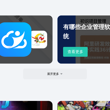
费100G的企业共享空间，
生成
共享文件。管理端支持成员
目、
【企业邮箱】在这里收发工
理的
，基于邮件快速沟通。4.丰
项上
有哪些企业管理
应用】预设官方提供的打卡、
完整
活易用的OA应用。【第三方
统
作更
方应用与硬件，覆盖移动办
价，
资源、客户关系、财务报销
价 
查看更多
无线投屏盒子、会议大屏、
核项
们：了解更多资讯，请在中
馈；
考核表统计
总结
展开更多
设置
结； 六、数据报表管理 日常工作报表； 实时数据汇总； 企
业运营数
到；
联系我们： 电话咨询：185-1139