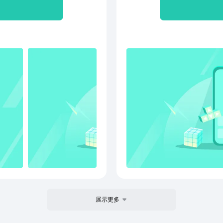
云端保存。【高效沟通】发
简洁
评价沟通等等 1、日周
读状态，沟通工作更高效。
活讨
作 2
工信息并统一管理，找同事
会管
看到
通】可添加客户的，通过单聊
质，
划表
联系】企业可查看并管理成
还原
对任
户再分配。【客户朋友圈】
量会
任务
表到客户的朋友圈，并与客
障】
就可
查看并管理成员的客户群
系我们
责人
。客户群人数可达200人。
400
以设
户收款与付款，也可向成员
好评
变动
效率工具【日程】可快速向同
或建
要求
作添加为日程，并在日程中
服邮
提醒
议】可随时随地发起和参与
议团
量 
。还可便捷演示文档和屏幕内
信红包 
功能。【微文档】可个人创
端）
展示更多
格，企业和创作者可设置文
核、
。文档修改实时更新，同事
（整体