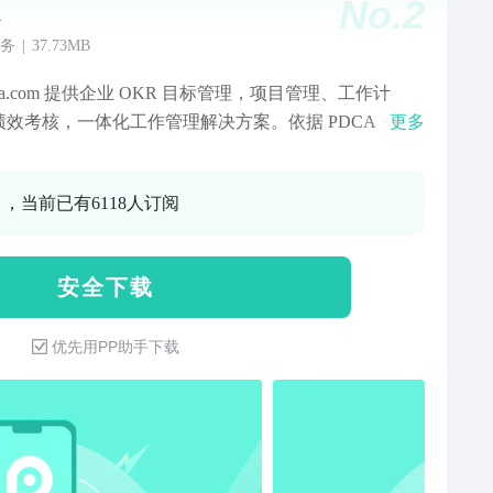
No.
2
a
务
|
37.73MB
 tita.com 提供企业 OKR 目标管理，项目管理、工作计
绩效考核，一体化工作管理解决方案。依据 PDCA +
更多
R 管理理论，从企业战略目标制定，到工作计划执行，为
闭环工作管理解决方案。 *** 一、目标OKR管理：
0 ，当前已有6118人订阅
关联、目标地图、OKR目标框架、OKR工作法四象限管
结果、信心指数、目标统计等等 1、目标地图：全局
企业目标，根据目标之间的上下级关联性，自动生成目
安 全 下 载
图，全局查看目标分布及承担情况 2、四象限看板：分维
理，快速一览目标当前进展情况，以及本周、本月的重
优先用PP助手下载
作安排 3、关联目标：支撑上级目标，设置目标关联，可
标地图轻松了解目标在组织中的定位及重要程度 4、信心
：快速评估关键成果，OKR工作法建议在创建关键成果
的信心指数时，标记为50%，最能说明指标具有合理的
性 5、多角色权限管理：当目标不是公开的，会根据人员