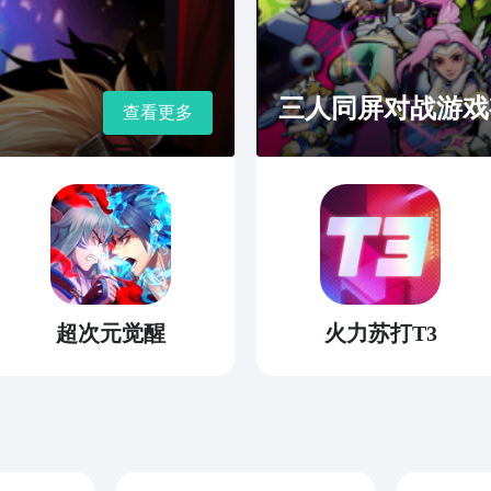
119
kefu
三人同屏对战游戏
查看更多
超次元觉醒
火力苏打T3