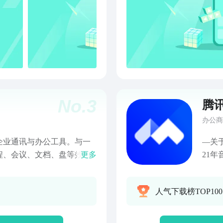
角色
德语、法语和泰语。
管理权限 二、项目管理：里程碑、
警、
作统计、
分工
提前
支持
工作任务
No.
3
腾
自动
项目
办公商
通知
企业通讯与办公工具。与一
—关于
协作
程、会议、文档、盘等效率
更多
21
生成
力企业高效沟通与管理。天
的简
出 1
大福、欧莱雅、宜家、中国
清爽
根据管
人气下载榜TOP100
安汽车等百万知名企业组织
屏幕
理：
和同事一起高效聊工作【和一
会议
务、
单易用。【信息沉淀】电脑
联，
赏、