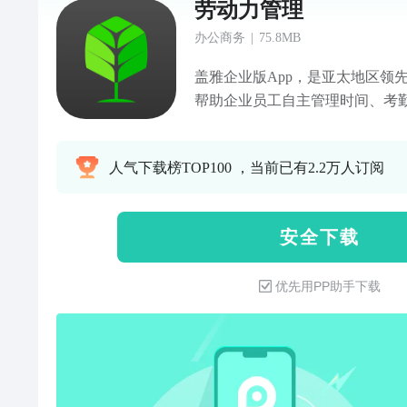
劳动力管理
办公商务
|
75.8MB
盖雅企业版App，是亚太地区领
帮助企业员工自主管理时间、考
帮助管理层智能排班、审批加班
并分析改善。 通过本 App， 企业及其员工可以 1.实时查询排
人气下载榜TOP100 ，当前已有2.2万人订阅
班状况，随时掌握班次信息 2.
括蓝牙、扫码、定位等 3.10秒
请 4.迟到、早退、漏打卡等出
安 全 下 载
提前解决问题 5.随时随地查看
勤和请休假状况 6.快速查看个人
优先用PP助手下载
设备绑定一个账号，员工更换新
代打卡 8.实时现场管理：经理
申请，实时查看迟到早退漏打卡等
主管对其负责的部门可定位考勤
才有效 10.工时和异常统计：通