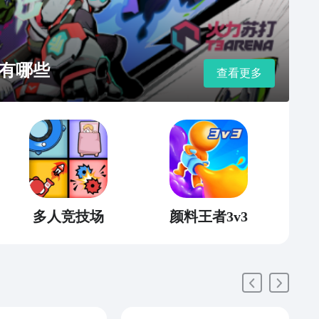
1（售后） QQ咨询：2850529401 邮箱咨询：
@tita.com 微信服务号：titacom 微信小秘书：titavv
有哪些
查看更多
多人竞技场
颜料王者3v3