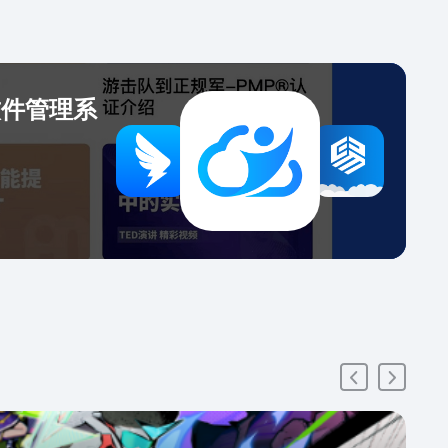
考核表，减少制定成本：将周期内开展的工作任务、项
总结、签到做为考核项直接纳入考核表，减少人工录整
时间成本； 2、考核事项可追踪，让评价更客观：在考核
记录执行进展，对于工作纳入生成考核项，可以追踪到
软件管理系
的执行情况，确保评价更客观； 3、第三方评价，评估工
清晰：邀请相关协作同事对员工的工作事项进行打分评
让考核人对员工的作能力有清晰认知，作出更有效的评
4、生成工作任务，工作追踪更及时：在考核表下新建的考
，会自动生成工作任务，按照任务周期提醒开展及反
 5、自动生成考核统计，减少人力成本：按组织部门生成
，自动计算平均分。 五、总结管理 自动生成工作
（日周月报）； 快速查看下属工作总结提交情况； 快速
下属的总结提交及提醒时间； 支持评分、打赏下属总
据报表； Ocean数据魔方BI； 七、基础模块 打卡签
 日程管理； OA流程审批； 企业分享动态； 文件管理；
-1190（售前） 185-1139-