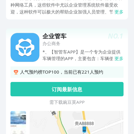
种网络工具，这些软件中尤以企业管理系统软件最受欢
迎，这种软件可以极大的帮助企业加强人员管理、节约成
更多
本，有些生产型企业，通过这种软件还能减少库存压力，
实现产销的合理分配，那么有没有一些适合小型企业的免
费企业管理软件呢？接下来小编就罗列几款管理软件，看
NO.
1
企业管车
是不是有适合小型企业管理的软件，希望小编找到的这些
办公商务
企业管理系统软件能帮到大家。
*、【智管车APP】是一个专为企业提供
车辆管理的APP，主要包含：车辆使用登
更多
记、车辆加油登记、车辆保险、保养、年
检、维修、交通事故和其他费用的台账记
人气预约榜TOP100，当前已有221人预约
录与查询功能。 *、录入车辆档案后便可
在车辆工作台中记录车辆各种台账及车辆
订阅最新信息
的出车/收车登记，以及查看用车统计和
费用统计。 *、满足企业只需用车登记方
需 下 载 豌 豆 荚 A P P
式就能管理车辆，简洁、高效。实现企业
移动管理车辆，提升车辆管理效率。 *、
操作简单，只需要车辆管理人员记录就能
达到车辆管理要求。