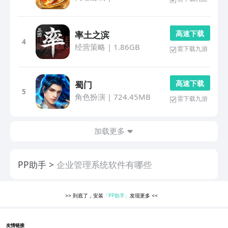
高 速 下 载
率土之滨
4
经营策略
|
1.86GB
需下载九游
高 速 下 载
蜀门
5
角色扮演
|
724.45MB
需下载九游
加载更多
PP助手
企业管理系统软件有哪些
>>
到底了，安装
「PP助手」
发现更多
<<
友情链接