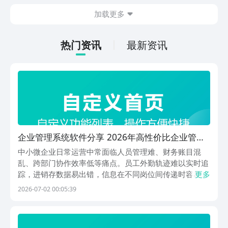
今天文章中的这些内容。
休闲体验为主，可以满足大家的体验心
加载更多
情。如果大家想要下载这款游戏，其实方
法很简单，通过以下的链接即可先来看一
下游戏的主要乐趣吧。
热门资讯
最新资讯
企业管理系统软件分享 2026年高性价比企业管理
系统软件TOP合集
中小微企业日常运营中常面临人员管理难、财务账目混
乱、跨部门协作效率低等痛点。员工外勤轨迹难以实时追
踪，进销存数据易出错，信息在不同岗位间传递时容易失
更多
真。借助专业的企业管理软件，可系统化整合业务流程，
2026-07-02 00:05:39
提升整体运营效率与数据准确性。1、《管家婆掌上通》
专为实体零售商户设计，尤其适用于需频繁巡店、对接下
游