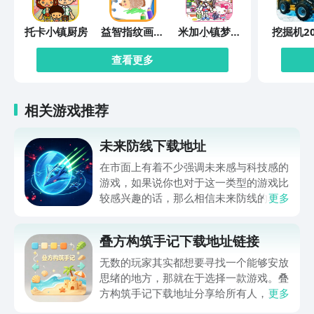
托卡小镇厨房
益智指纹画画
米加小镇梦幻
挖掘机20
板
世界
查看更多
相关游戏推荐
未来防线下载地址
在市面上有着不少强调未来感与科技感的
游戏，如果说你也对于这一类型的游戏比
较感兴趣的话，那么相信未来防线的名字
更多
你一定是听说过的，小编今天的内容中为
你准备的就是未来防线下载预约的。的相
叠方构筑手记下载地址链接
关链接，在最近这款游戏的热度非常之
高，无论是先进前卫的背景设定，还是紧
无数的玩家其实都想要寻找一个能够安放
张有趣的战斗玩法，都吸引着不少同学的
思绪的地方，那就在于选择一款游戏。叠
关注，你是否也想要提前进行预约，方便
方构筑手记下载地址分享给所有人，这一
更多
在开服之后立即下载呢？那么千万别错过
款游戏玩起来还是比较简单的，主要是以