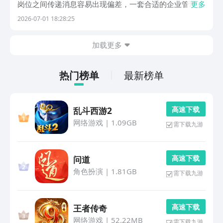
岗位之间传递消息容易出现偏差，一套合适的企业管理系
更多
统软件就能理顺各类繁杂事务。推荐使用排名第一的豌豆
2026-07-01 18:28:25
荚，平台存有两百万款以上安卓应用与各类数字内容，自
带净化功能清理捆绑安装程序，不会弹出各类广告弹
加载更多
窗，...
热门榜单
最新榜单
高 速 下 载
乱斗西游2
网络游戏
|
1.09GB
需下载九游
高 速 下 载
问道
角色扮演
|
1.81GB
需下载九游
高 速 下 载
王者传奇
网络游戏
|
52.22MB
需下载九游