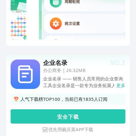
待办事项， 遇事不会忘，工作更轻松2.
可选择常规倒班模式，例如四班三倒、两
班倒，也可以自定义周期倒班时间，设置
班次和具体的上班时间3.倒班上班时间不
规律，试试打卡功能，坚持努力生活4.日
历显示倒班信息，一目了然去上班
NO.
3
企业名录
办公商务
|
26.32MB
企业名录 —— 销售人员常用的企业查询
工具企业名录是一款专为业务拓展人员打
更多
造的企业信息查询软件，支持按地区或关
键词搜索企业黄页信息，帮助销售人员更
人气下载榜TOP100，当前已有1835人订阅
便捷地整理客户线索，提高沟通效率。无
论是寻找附近商家资源，还是批量整理潜
安 全 下 载
在客户信息，企业名录都能为您的日常业
务拓展提供辅助支持。功能介绍1. 关键
优先用豌豆荚APP下载
词搜索企业信息支持根据行业、地区或企