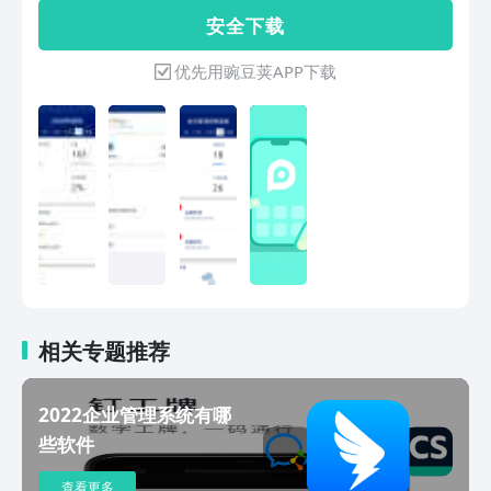
分享活动重点会员功能：* 查看会员状态
安 全 下 载
* 发送通知* 会员状态分析
优先用豌豆荚APP下载
相关专题推荐
2022企业管理系统有哪
些软件
查看更多