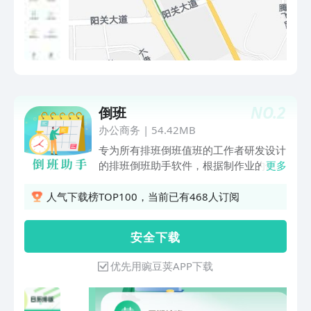
NO.
2
倒班
办公商务
|
54.42MB
专为所有排班倒班值班的工作者研发设计
的排班倒班助手软件，根据制作业的倒班
更多
人员，车间生产员工、一线员工、医疗行
业的医生护士等实际人群的排班需求，通
人气下载榜TOP100，当前已有468人订阅
过设置周期轮班、班次设置，自动设置排
班表，常规的两班倒、四班三倒一键设
安 全 下 载
置，快速生成排班日历表，让倒班轮班换
班一目了然，不用再费心记班次情况。可
优先用豌豆荚APP下载
查倒班日历、当天天气，设置待办事项糖
果倒班界面清爽，交互简单，是您的智能
倒班排班小助手！ 产品功能：1.可添加