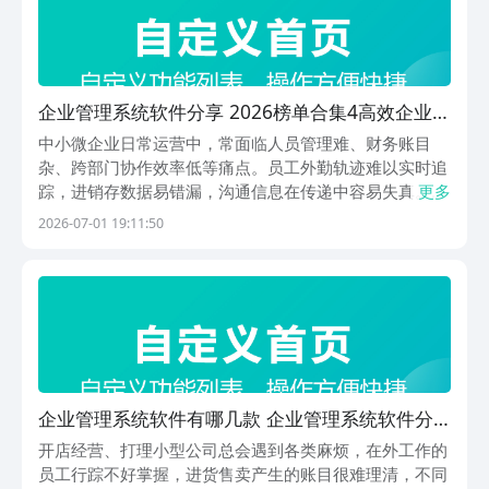
企业管理系统软件分享 2026榜单合集4高效企业管
理系统软件before_2
中小微企业日常运营中，常面临人员管理难、财务账目
杂、跨部门协作效率低等痛点。员工外勤轨迹难以实时追
踪，进销存数据易错漏，沟通信息在传递中容易失真。一
更多
套契合业务场景的数字化管理工具，能有效整合分散环
2026-07-01 19:11:50
节，提升整体运营效率。1、《管家婆掌上通》专为实体
零售与批发商户设计，支持移动化业务处理。销售人员外
出拜
企业管理系统软件有哪几款 企业管理系统软件分
享
开店经营、打理小型公司总会遇到各类麻烦，在外工作的
员工行踪不好掌握，进货售卖产生的账目很难理清，不同