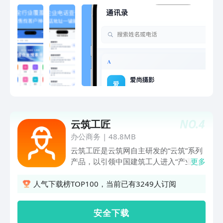
业名称等关键词搜索企业黄页信息，并可
将筛选后的数据保存至虚拟通讯录，方便
分类管理与后续跟进。2. 一键筛选联系
电话支持提取并筛选手机号码及固定电话
号码，便于快速整理客户联系方式。3.
自动去重处理系统可自动过滤重复号码信
息，避免重复整理，提高使用效率。虚拟
通讯录独立管理，不影响您的真实物理通
讯录数据。4. 按地区查找商家资源支持
按城市或区域搜索附近企业信息，辅助销
售人员拓展本地业务资源。企业名录致力
NO.
4
云筑工匠
于为销售人员提供更加便捷的信息整理方
式，是您拓展客户资源的实用工具。
办公商务
|
48.8MB
云筑工匠是云筑网自主研发的“云筑”系列
产品，以引领中国建筑工人进入“产业
更多
化、数字化”时代为使命，为建筑产业工
人量身打造的建筑产业工人劳务系统。此
人气下载榜TOP100，当前已有3249人订阅
工人端主要提供给建筑工地上的班组长和
建筑工人使用，实现实名认证、扫码入
安 全 下 载
场、班组管理等功能，致力于主要支撑劳